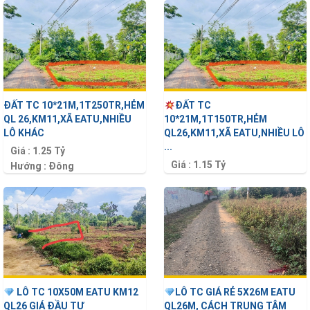
ĐẤT TC 10*21M,1T250TR,HẺM
ĐẤT TC
QL 26,KM11,XÃ EATU,NHIỀU
10*21M,1T150TR,HẺM
LÔ KHÁC
QL26,KM11,XÃ EATU,NHIỀU LÔ
...
Giá :
1.25 Tỷ
Giá :
1.15 Tỷ
Hướng :
Đông
Hướng :
Đông
Diện tích :
210 m2
Diện tích :
210 m2
LÔ TC 10X50M EATU KM12
LÔ TC GIÁ RẺ 5X26M EATU
QL26 GIÁ ĐẦU TƯ
QL26M, CÁCH TRUNG TÂM