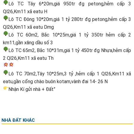
Lô TC Tây 6*20m,giá 950tr đg petong,hẻm cấp 3
Ql26,Km11 xã eatu H
Lô TC Đông 10*20m,giá 1 tỷ 280tr đg petong,hẻm cấp 3
Ql26,Km11 xã eatu Dmg
Lô TC 60m2, Bắc 10*25m,giá 1 tỷ 350tr hẻm cấp 2
km11,gần xăng dầu số 3
Lô TC 65m2, Bắc 10*31m,giá 1 tỷ 450tr đg Nhựa,hẻm cấp
2 Ql26,Km11 xã eatu Th
Lô TC 70m2,Tây 10*25m,3 tỷ ,hẻm cấp 1 Ql26,Km11 xã
eatu,gần cổng chào buôn kotam,vành đai 14- 26 N
Nhận Kí gửi nhà + Đất”
NHÀ ĐẤT KHÁC