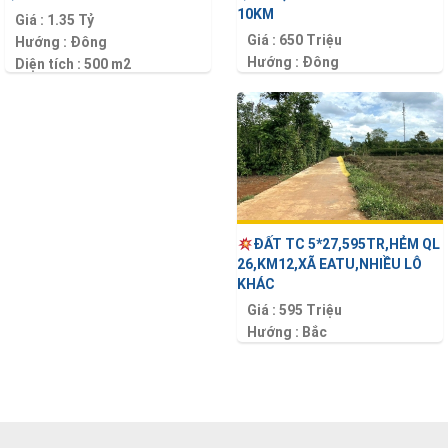
10KM
Giá :
1.35 Tỷ
Giá :
650 Triệu
Hướng :
Đông
Hướng :
Đông
Diện tích :
500 m2
Diện tích :
130 m2
ĐẤT TC 5*27,595TR,HẺM QL
26,KM12,XÃ EATU,NHIỀU LÔ
KHÁC
Giá :
595 Triệu
Hướng :
Bắc
Diện tích :
135 m2