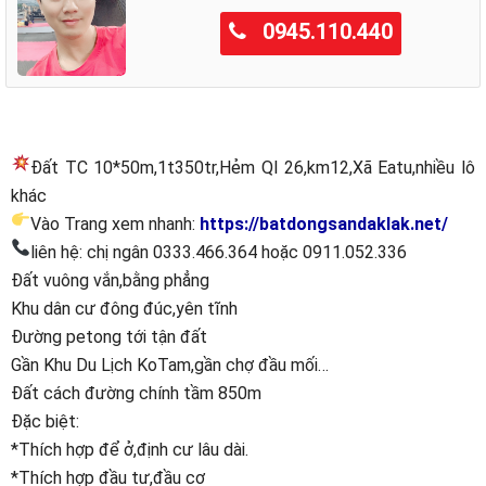
0945.110.440
Đất TC 10*50m,1t350tr,Hẻm Ql 26,km12,Xã Eatu,nhiều lô
khác
Vào Trang xem nhanh:
https://batdongsandaklak.net/
liên hệ: chị ngân 0333.466.364 hoặc 0911.052.336
Đất vuông vắn,bằng phẳng
Khu dân cư đông đúc,yên tĩnh
Đường petong tới tận đất
Gần Khu Du Lịch KoTam,gần chợ đầu mối…
Đất cách đường chính tầm 850m
Đặc biệt:
*Thích hợp để ở,định cư lâu dài.
*Thích hợp đầu tư,đầu cơ