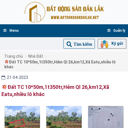
Menu
Quản lý
Ký gửi
Tìm kiếm
>
>
Trang chủ
Nhà Đất
Đất TC 10*50m,1t350tr,Hẻm Ql 26,km12,Xã Eatu,nhiều lô
khác
21-04-2023
Đất TC 10*50m,1t350tr,Hẻm Ql 26,km12,Xã
Eatu,nhiều lô khác