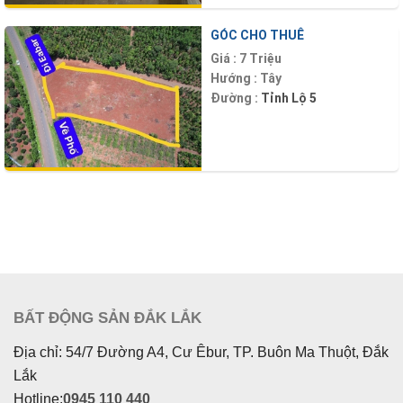
GÓC CHO THUÊ
Giá :
7 Triệu
Hướng :
Tây
Đường :
Tỉnh Lộ 5
BẤT ĐỘNG SẢN ĐẮK LẮK
Địa chỉ: 54/7 Đường A4, Cư Êbur, TP. Buôn Ma Thuột, Đắk
Lắk
Hotline:
0945 110 440