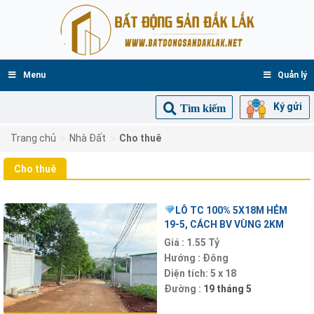
Menu
Quản lý
Ký gửi
Tìm kiếm
>
>
Trang chủ
Nhà Đất
Cho thuê
Cho thuê
LÔ TC 100% 5X18M HẺM
19-5, CÁCH BV VÙNG 2KM
Giá :
1.55 Tỷ
Hướng :
Đông
Diện tích:
5 x 18
Đường :
19 tháng 5