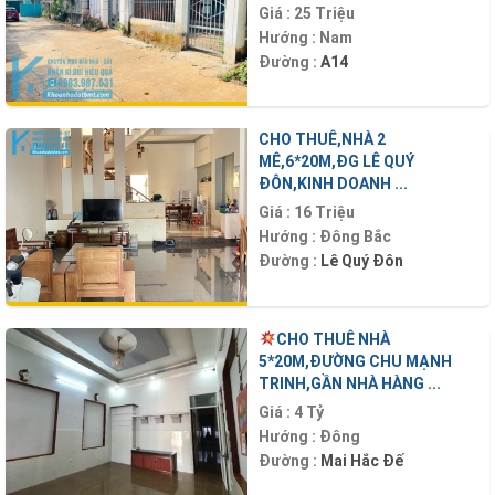
Giá :
25 Triệu
Hướng :
Nam
Đường :
A14
CHO THUÊ,NHÀ 2
MÊ,6*20M,ĐG LÊ QUÝ
ĐÔN,KINH DOANH ...
Giá :
16 Triệu
Hướng :
Đông Bắc
Đường :
Lê Quý Đôn
CHO THUÊ NHÀ
5*20M,ĐƯỜNG CHU MẠNH
TRINH,GẦN NHÀ HÀNG ...
Giá :
4 Tỷ
Hướng :
Đông
Đường :
Mai Hắc Đế