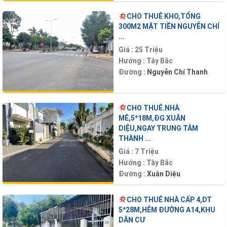
CHO THUÊ KHO,TỔNG
300M2 MẶT TIỀN NGUYỄN CHÍ
...
Giá :
25 Triệu
Hướng :
Tây Bắc
Đường :
Nguyễn Chí Thanh
CHO THUÊ.NHÀ
MÊ,5*18M,ĐG XUÂN
DIỆU,NGAY TRUNG TÂM
THÀNH ...
Giá :
7 Triệu
Hướng :
Tây Bắc
Đường :
Xuân Diệu
CHO THUÊ NHÀ CẤP 4,DT
5*28M,HẺM ĐƯỜNG A14,KHU
DÂN CƯ