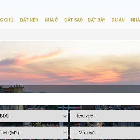
G CHỦ
ĐẤT NỀN
NHÀ Ở
ĐẤT SÀO – ĐẤT RẪY
DỰ ÁN
NHÀ