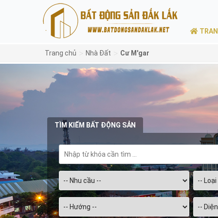
TRAN
>
>
Trang chủ
Nhà Đất
Cư M'gar
TÌM KIẾM BẤT ĐỘNG SẢN
Chọn
diện