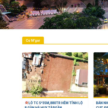
tích
m2
Cư M'gar
LÔ TC 5*35M,880TR HẺM TỈNH LỘ
BÁN NH
8,GẦN HÀ HUY TẬP,GẦN ...
CỰC ĐẸ