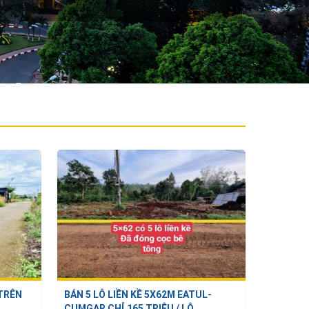
 TRÊN
BÁN 5 LÔ LIỀN KỀ 5X62M EATUL-
CUMGAR CHỈ 165 TRIỆU / LÔ