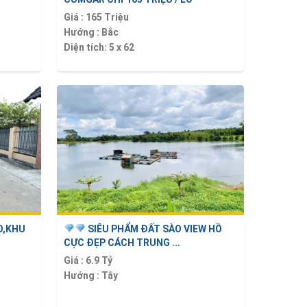
Giá :
165 Triệu
Hướng :
Bắc
Diện tích:
5 x 62
O,KHU
SIÊU PHẨM ĐẤT SÀO VIEW HỒ
CỰC ĐẸP CÁCH TRUNG ...
Giá :
6.9 Tỷ
Hướng :
Tây