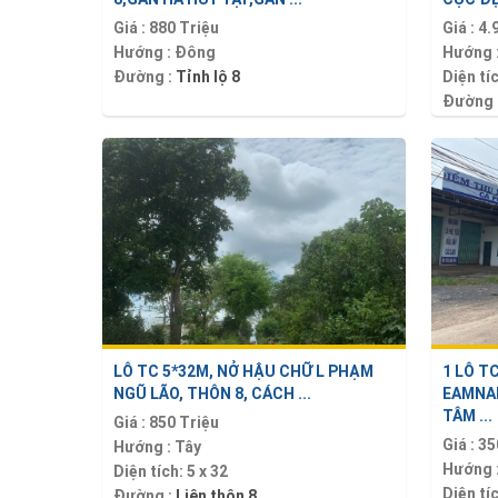
Giá :
880 Triệu
Giá :
4.
Hướng :
Đông
Hướng 
Đường :
Tỉnh lộ 8
Diện tí
Đường 
LÔ TC 5*32M, NỞ HẬU CHỮ L PHẠM
1 LÔ T
NGŨ LÃO, THÔN 8, CÁCH ...
EAMNAN
TÂM ...
Giá :
850 Triệu
Giá :
35
Hướng :
Tây
Hướng 
Diện tích:
5 x 32
Diện tí
Đường :
Liên thôn 8