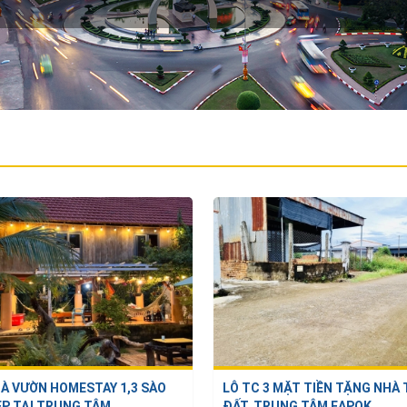
À VƯỜN HOMESTAY 1,3 SÀO
LÔ TC 3 MẶT TIỀN TẶNG NHÀ
P TẠI TRUNG TÂM ...
ĐẤT, TRUNG TÂM EAPOK, ...