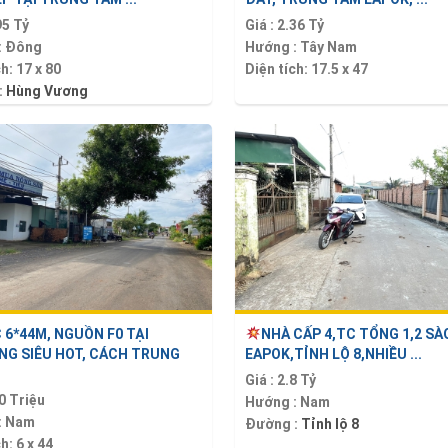
95 Tỷ
Giá :
2.36 Tỷ
:
Đông
Hướng :
Tây Nam
ch:
17 x 80
Diện tích:
17.5 x 47
:
Hùng Vương
C 6*44M, NGUỒN F0 TẠI
NHÀ CẤP 4,TC TỔNG 1,2 SÀ
G SIÊU HOT, CÁCH TRUNG
EAPOK,TỈNH LỘ 8,NHIỀU ...
Giá :
2.8 Tỷ
0 Triệu
Hướng :
Nam
:
Nam
Đường :
Tỉnh lộ 8
ch:
6 x 44