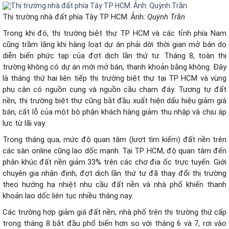
Thị trường nhà đất phía Tây TP HCM. Ảnh:
Quỳnh Trần
Trong khi đó, thị trường biệt thự TP HCM và các tỉnh phía Nam
cũng trầm lắng khi hàng loạt dự án phải dời thời gian mở bán do
diễn biến phức tạp của đợt dịch lần thứ tư. Tháng 8, toàn thị
trường không có dự án mới mở bán, thanh khoản bằng không. Đây
là tháng thứ hai liên tiếp thị trường biệt thự tại TP HCM và vùng
phụ cận có nguồn cung và nguồn cầu chạm đáy. Tương tự đất
nền, thị trường biệt thự cũng bắt đầu xuất hiện dấu hiệu giảm giá
bán, cắt lỗ của một bộ phận khách hàng giảm thu nhập và chịu áp
lực từ lãi vay.
Trong tháng qua, mức độ quan tâm (lượt tìm kiếm) đất nền trên
các sàn online cũng lao dốc mạnh. Tại TP HCM, độ quan tâm đến
phân khúc đất nền giảm 33% trên các chợ địa ốc trực tuyến. Giới
chuyên gia nhận định, đợt dịch lần thứ tư đã thay đổi thị trường
theo hướng hạ nhiệt nhu cầu đất nền và nhà phố khiến thanh
khoản lao dốc liên tục nhiều tháng nay.
Các trường hợp giảm giá đất nền, nhà phố trên thị trường thứ cấp
trong tháng 8 bắt đầu phổ biến hơn so với tháng 6 và 7, rơi vào