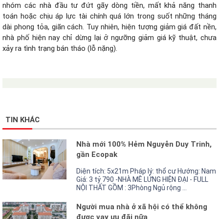
nhóm các nhà đầu tư đứt gãy dòng tiền, mất khả năng thanh
toán hoặc chịu áp lực tài chính quá lớn trong suốt những tháng
dài phong tỏa, giãn cách. Tuy nhiên, hiện tượng giảm giá đất nền,
nhà phố hiện nay chỉ dừng lại ở ngưỡng giảm giá kỹ thuật, chưa
xảy ra tình trạng bán tháo (lỗ nặng).
TIN KHÁC
Nhà mới 100% Hẻm Nguyễn Duy Trinh,
gần Ecopak
Diện tích: 5x21m Pháp lý: thổ cư Hướng: Nam
Giá: 3 tỷ 790 -NHÀ MÊ LỬNG HIỆN ĐẠI - FULL
NỘI THẤT GỒM : 3Phòng Ngủ rộng ...
Người mua nhà ở xã hội có thể không
được vay ưu đãi nữa