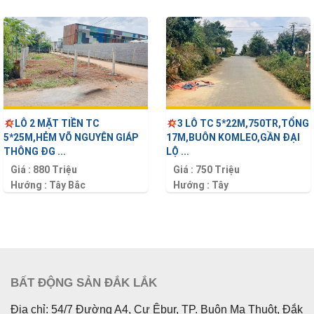
LÔ 2 MẶT TIỀN TC
3 LÔ TC 5*22M,750TR,TỔNG
5*25M,HẺM VÕ NGUYÊN GIÁP
17M,BUÔN KOMLEO,GẦN ĐẠI
THÔNG ĐG ...
LỘ ...
Giá :
880 Triệu
Giá :
750 Triệu
Hướng :
Tây Bắc
Hướng :
Tây
Diện tích :
125 m2
Diện tích :
110 m2
BẤT ĐỘNG SẢN ĐẮK LẮK
Địa chỉ: 54/7 Đường A4, Cư Êbur, TP. Buôn Ma Thuột, Đắk