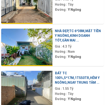
Hướng :
Tây
Đường :
Y Ngông
NHÀ ĐẸP,TC 6*38M,MẶT TIỀN
Y NGÔNG,KINH DOANH
TỐT,GẦN MAI ...
Giá :
4.3 Tỷ
Hướng :
Nam
Đường :
Y Ngông
ĐẤT TC
100%,5*17M,1T550TR,HẺM Y
NGÔNG,NGAY TRUNG TÂM ...
Giá :
1.55 Tỷ
Hướng :
Tây
Đường :
Y Ngông