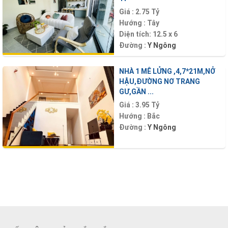
Giá :
2.75 Tỷ
Hướng :
Tây
Diện tích:
12.5 x 6
Đường :
Y Ngông
NHÀ 1 MÊ LỬNG ,4,7*21M,NỞ
HẬU,ĐƯỜNG NƠ TRANG
GƯ,GẦN ...
Giá :
3.95 Tỷ
Hướng :
Bắc
Đường :
Y Ngông