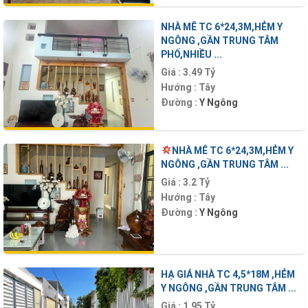
NHÀ MÊ TC 6*24,3M,HẺM Y
NGÔNG ,GẦN TRUNG TÂM
PHỐ,NHIỀU ...
Giá :
3.49 Tỷ
Hướng :
Tây
Đường :
Y Ngông
NHÀ MÊ TC 6*24,3M,HẺM Y
NGÔNG ,GẦN TRUNG TÂM ...
Giá :
3.2 Tỷ
Hướng :
Tây
Đường :
Y Ngông
HẠ GIÁ NHÀ TC 4,5*18M ,HẺM
Y NGÔNG ,GẦN TRUNG TÂM ...
Giá :
1.95 Tỷ