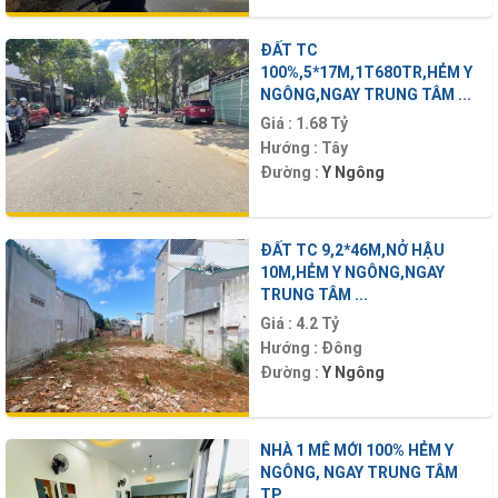
ĐẤT TC
100%,5*17M,1T680TR,HẺM Y
NGÔNG,NGAY TRUNG TÂM ...
Giá :
1.68 Tỷ
Hướng :
Tây
Đường :
Y Ngông
ĐẤT TC 9,2*46M,NỞ HẬU
10M,HẺM Y NGÔNG,NGAY
TRUNG TÂM ...
Giá :
4.2 Tỷ
Hướng :
Đông
Đường :
Y Ngông
NHÀ 1 MÊ MỚI 100% HẺM Y
NGÔNG, NGAY TRUNG TÂM
TP