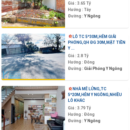
Giá :
3.65 Tỷ
Hướng :
Tây
Đường :
Y Ngông
LÔ TC 5*30M,HẺM GIẢI
PHÓNG,QH ĐG 30M,MẶT TIỀN
Y ...
Giá :
2.8 Tỷ
Hướng :
Đông
Đường :
Giải Phóng
Y Ngông
NHÀ MÊ LỬNG,TC
5*20M,HẺM Y NGÔNG,NHIỀU
LÔ KHÁC
Giá :
3.79 Tỷ
Hướng :
Đông
Đường :
Y Ngông