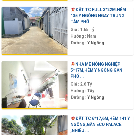
ĐẤT TC FULL 3*22M.HẺM
135 Y NGÔNG NGAY TRUNG
TÂM PHỐ
Giá :
1.65 Tỷ
Hướng :
Nam
Đường :
Y Ngông
NHÀ MÊ NÔNG NGHIỆP
5*17M,HẺM Y NGÔNG GẦN
PHỐ ...
Giá :
2.6 Tỷ
Hướng :
Tây
Đường :
Y Ngông
ĐẤT TC 6*17,6M,HẺM 141 Y
NGÔNG,GẦN ECO PALACE
,NHIỀU ...