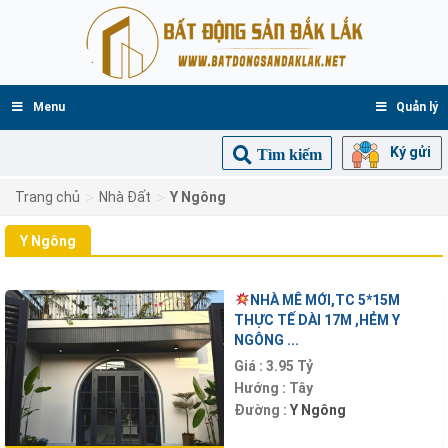
Menu
Quản lý
Ký gửi
Tìm kiếm
>
>
Trang chủ
Nhà Đất
Y Ngông
Y Ngông
NHÀ MÊ MỚI,TC 5*15M
THỰC TẾ DÀI 17M ,HẺM Y
NGÔNG ...
Giá :
3.95 Tỷ
Hướng :
Tây
Đường :
Y Ngông