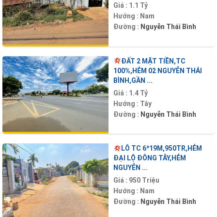
Giá :
1.1 Tỷ
Hướng :
Nam
Đường :
Nguyễn Thái Bình
ĐẤT 2 MẶT TIỀN,TC
100%,HẺM 02 NGUYỄN THÁI
BÌNH,GẦN ...
Giá :
1.4 Tỷ
Hướng :
Tây
Đường :
Nguyễn Thái Bình
LÔ TC 6*19M,950TR,HẺM
ĐẠI LỘ ĐÔNG TÂY,HẺM
NGUYỄN ...
Giá :
950 Triệu
Hướng :
Nam
Đường :
Nguyễn Thái Bình