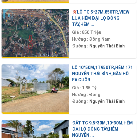
LÔ TC 5*27M,850TR,VIEW
LÚA,HẺM ĐẠI LỘ ĐÔNG
TÂY,HẺM ...
Giá :
850 Triệu
Hướng :
Đông Nam
Đường :
Nguyễn Thái Bình
LÔ 10*50M,1T950TR,HẺM 171
NGUYỄN THÁI BÌNH,GẦN HỒ
EA CUÔR ...
Giá :
1.95 Tỷ
Hướng :
Đông
Đường :
Nguyễn Thái Bình
ĐẤT TC 9,5*30M,10*30M,HẺM
ĐẠI LỘ ĐÔNG TÂY,HẺM
NGUYỄN ...