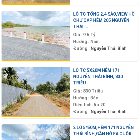
LÔ TC TỔNG 2,4 SÀO,VIEW HỒ
CHƯ CÁP HẺM 205 NGUYỄN
THÁI ...
Giá :
9.5 Tỷ
Hướng :
Nam
Đường :
Nguyễn Thái Bình
LÔ TC 5X20M HẺM 171
NGUYỄN THÁI BÌNH, 830
TRIỆU
Giá :
830 Triệu
Hướng :
Bắc
Diện tích:
5 x 20
Đường :
Nguyễn Thái Bình
2 LÔ 5*50M,HẺM 171 NGUYỄN
THÁI BÌNH,GẦN HỒ EA CUÔR