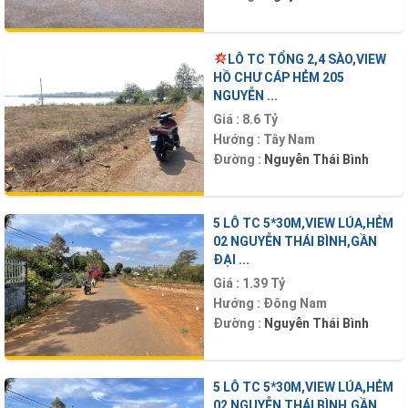
LÔ TC TỔNG 2,4 SÀO,VIEW
HỒ CHƯ CÁP HẺM 205
NGUYỄN ...
Giá :
8.6 Tỷ
Hướng :
Tây Nam
Đường :
Nguyễn Thái Bình
5 LÔ TC 5*30M,VIEW LÚA,HẺM
02 NGUYỄN THÁI BÌNH,GẦN
ĐẠI ...
Giá :
1.39 Tỷ
Hướng :
Đông Nam
Đường :
Nguyễn Thái Bình
5 LÔ TC 5*30M,VIEW LÚA,HẺM
02 NGUYỄN THÁI BÌNH,GẦN