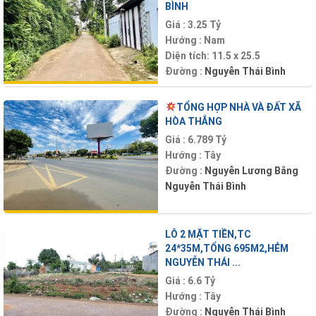
BÌNH
Giá :
3.25 Tỷ
Hướng :
Nam
Diện tích:
11.5 x 25.5
Đường :
Nguyễn Thái Bình
TỔNG HỢP NHÀ VÀ ĐẤT XÃ
HÒA THẮNG
Giá :
6.789 Tỷ
Hướng :
Tây
Đường :
Nguyễn Lương Bằng
Nguyễn Thái Bình
LÔ 2 MẶT TIỀN,TC
24*35M,TỔNG 695M2,HẺM
NGUYỄN THÁI ...
Giá :
6.6 Tỷ
Hướng :
Tây
Đường :
Nguyễn Thái Bình