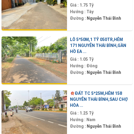
Giá :
1.75 Tỷ
Hướng :
Tây
Đường :
Nguyễn Thái Bình
LÔ 5*50M,1 TỶ 050TR,HẺM
171 NGUYỄN THÁI BÌNH,GẦN
HỒ EA ...
Giá :
1.05 Tỷ
Hướng :
Đông
Đường :
Nguyễn Thái Bình
ĐẤT TC 5*25M,HẺM 158
NGUYỄN THÁI BÌNH,SAU CHỢ
HÒA ...
Giá :
1.25 Tỷ
Hướng :
Nam
Đường :
Nguyễn Thái Bình