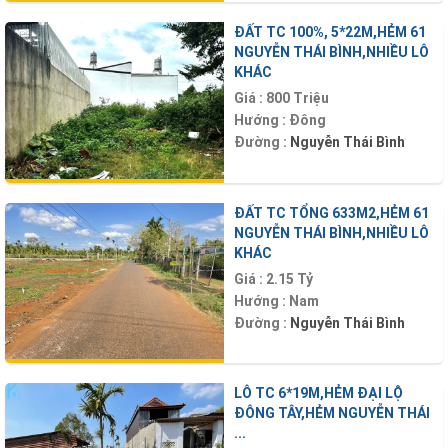
ĐẤT TC 100%, 5*22M,HẺM 61
NGUYỄN THÁI BÌNH,NHIỀU LÔ
KHÁC
Giá :
800 Triệu
Hướng :
Đông
Đường :
Nguyễn Thái Bình
ĐẤT TC TỔNG 633M2,HẺM 61
NGUYỄN THÁI BÌNH,NHIỀU LÔ
KHÁC
Giá :
2.15 Tỷ
Hướng :
Nam
Đường :
Nguyễn Thái Bình
LÔ TC 6*19M,HẺM ĐẠI LỘ
ĐÔNG TÂY,HẺM NGUYỄN THÁI
...