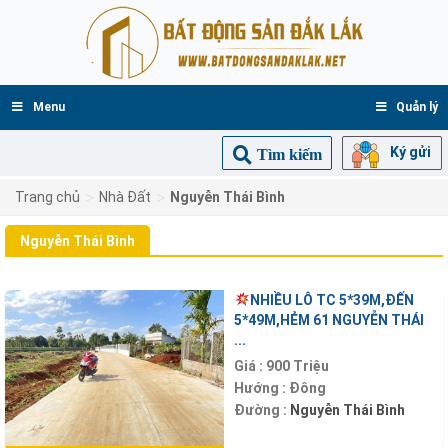
Menu
Quản lý
Ký gửi
Tìm kiếm
>
>
Trang chủ
Nhà Đất
Nguyễn Thái Bình
Nguyễn Thái Bình
NHIỀU LÔ TC 5*39M,ĐẾN
5*49M,HẺM 61 NGUYỄN THÁI
...
Giá :
900 Triệu
Hướng :
Đông
Đường :
Nguyễn Thái Bình