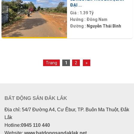
ĐẠI ...
Giá :
1.39 Tỷ
Hướng :
Đông Nam
Đường :
Nguyễn Thái Bình
Trang
1
2
»
BẤT ĐỘNG SẢN ĐẮK LẮK
Địa chỉ: 54/7 Đường A4, Cư Êbur, TP. Buôn Ma Thuột, Đắk
Lắk
Hotline:
0945 110 440
Website:
www.batdongsandaklak.net