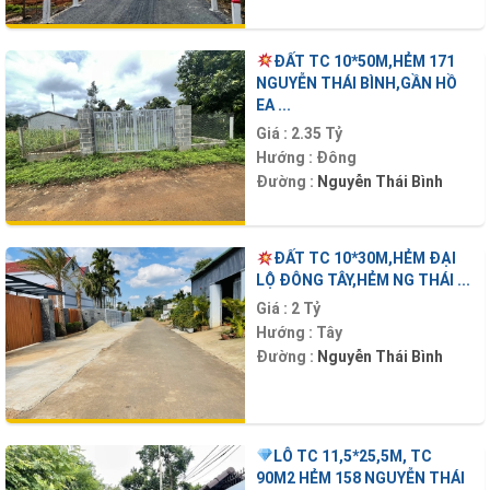
ĐẤT TC 10*50M,HẺM 171
NGUYỄN THÁI BÌNH,GẦN HỒ
EA ...
Giá :
2.35 Tỷ
Hướng :
Đông
Đường :
Nguyễn Thái Bình
ĐẤT TC 10*30M,HẺM ĐẠI
LỘ ĐÔNG TÂY,HẺM NG THÁI ...
Giá :
2 Tỷ
Hướng :
Tây
Đường :
Nguyễn Thái Bình
LÔ TC 11,5*25,5M, TC
90M2 HẺM 158 NGUYỄN THÁI