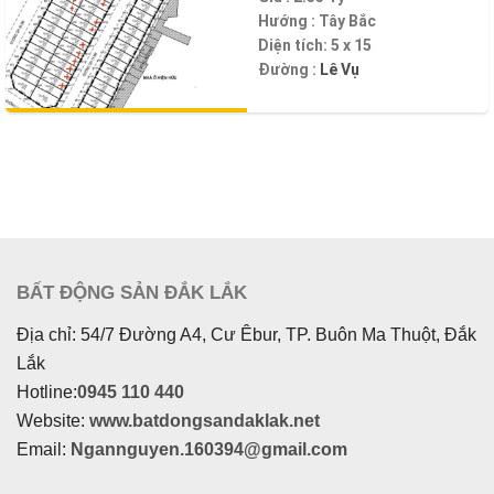
Hướng :
Tây Bắc
Diện tích:
5 x 15
Đường :
Lê Vụ
BẤT ĐỘNG SẢN ĐẮK LẮK
Địa chỉ: 54/7 Đường A4, Cư Êbur, TP. Buôn Ma Thuột, Đắk
Lắk
Hotline:
0945 110 440
Website:
www.batdongsandaklak.net
Email:
Ngannguyen.160394@gmail.com