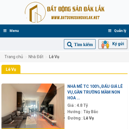
Menu
Quản lý
Ký gửi
Tìm kiếm
>
>
Trang chủ
Nhà Đất
Lê Vụ
Lê Vụ
NHÀ MÊ TC 100%,ĐẤU GIÁ LÊ
VỤ,GẦN TRƯỜNG MẦM NON
HOA ...
Giá :
4.8 Tỷ
Hướng :
Tây Bắc
Đường :
Lê Vụ