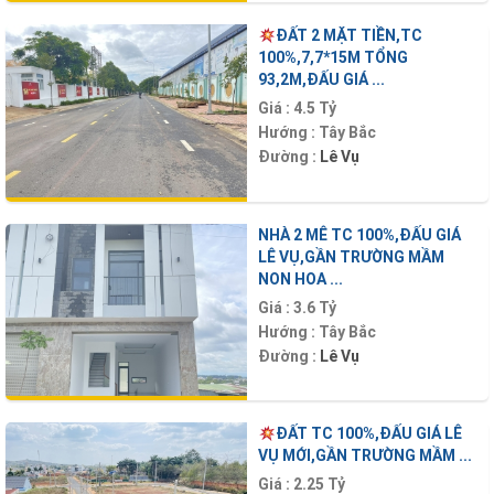
ĐẤT 2 MẶT TIỀN,TC
100%,7,7*15M TỔNG
93,2M,ĐẤU GIÁ ...
Giá :
4.5 Tỷ
Hướng :
Tây Bắc
Đường :
Lê Vụ
NHÀ 2 MÊ TC 100%,ĐẤU GIÁ
LÊ VỤ,GẦN TRƯỜNG MẦM
NON HOA ...
Giá :
3.6 Tỷ
Hướng :
Tây Bắc
Đường :
Lê Vụ
ĐẤT TC 100%,ĐẤU GIÁ LÊ
VỤ MỚI,GẦN TRƯỜNG MẦM ...
Giá :
2.25 Tỷ