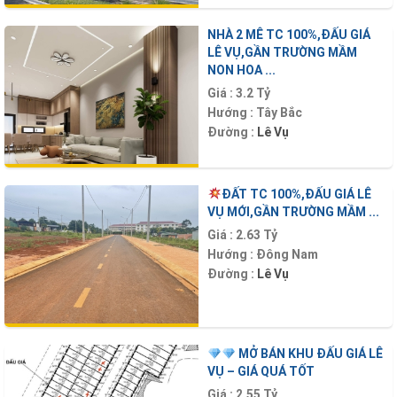
NHÀ 2 MÊ TC 100%,ĐẤU GIÁ
LÊ VỤ,GẦN TRƯỜNG MẦM
NON HOA ...
Giá :
3.2 Tỷ
Hướng :
Tây Bắc
Đường :
Lê Vụ
ĐẤT TC 100%,ĐẤU GIÁ LÊ
VỤ MỚI,GẦN TRƯỜNG MẦM ...
Giá :
2.63 Tỷ
Hướng :
Đông Nam
Đường :
Lê Vụ
MỞ BÁN KHU ĐẤU GIÁ LÊ
VỤ – GIÁ QUÁ TỐT
Giá :
2.55 Tỷ