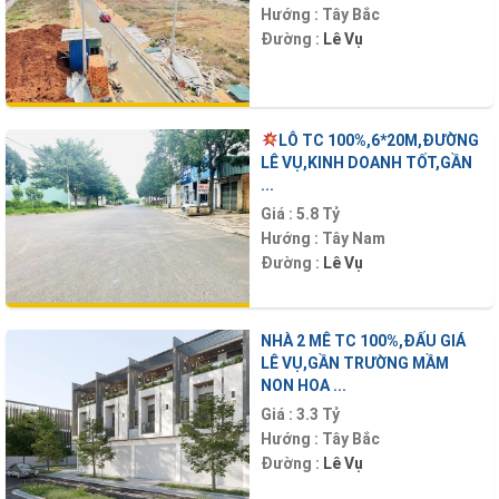
Hướng :
Tây Bắc
Đường :
Lê Vụ
LÔ TC 100%,6*20M,ĐƯỜNG
LÊ VỤ,KINH DOANH TỐT,GẦN
...
Giá :
5.8 Tỷ
Hướng :
Tây Nam
Đường :
Lê Vụ
NHÀ 2 MÊ TC 100%,ĐẤU GIÁ
LÊ VỤ,GẦN TRƯỜNG MẦM
NON HOA ...
Giá :
3.3 Tỷ
Hướng :
Tây Bắc
Đường :
Lê Vụ