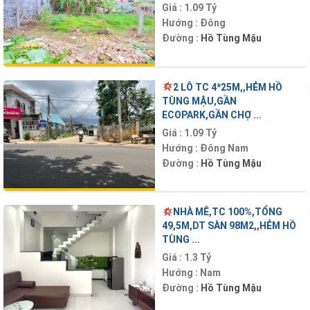
Giá :
1.09 Tỷ
Hướng :
Đông
Đường :
Hồ Tùng Mậu
2 LÔ TC 4*25M,,HẺM HỒ
TÙNG MẬU,GẦN
ECOPARK,GẦN CHỢ ...
Giá :
1.09 Tỷ
Hướng :
Đông Nam
Đường :
Hồ Tùng Mậu
NHÀ MÊ,TC 100%,TỔNG
49,5M,DT SÀN 98M2,,HẺM HỒ
TÙNG ...
Giá :
1.3 Tỷ
Hướng :
Nam
Đường :
Hồ Tùng Mậu