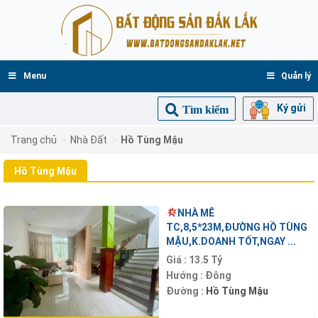
Menu
Quản lý
Ký gửi
Tìm kiếm
>
>
Trang chủ
Nhà Đất
Hồ Tùng Mậu
Hồ Tùng Mậu
NHÀ MÊ
TC,8,5*23M,ĐƯỜNG HỒ TÙNG
MẬU,K.DOANH TỐT,NGAY ...
Giá :
13.5 Tỷ
Hướng :
Đông
Đường :
Hồ Tùng Mậu