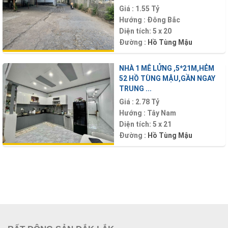
Giá :
1.55 Tỷ
Hướng :
Đông Bắc
Diện tích:
5 x 20
Đường :
Hồ Tùng Mậu
NHÀ 1 MÊ LỬNG ,5*21M,HẺM
52 HỒ TÙNG MẬU,GẦN NGAY
TRUNG ...
Giá :
2.78 Tỷ
Hướng :
Tây Nam
Diện tích:
5 x 21
Đường :
Hồ Tùng Mậu