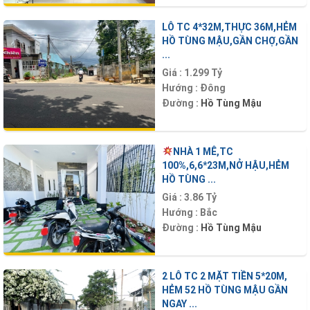
LÔ TC 4*32M,THỰC 36M,HẺM
HỒ TÙNG MẬU,GẦN CHỢ,GẦN
...
Giá :
1.299 Tỷ
Hướng :
Đông
Đường :
Hồ Tùng Mậu
NHÀ 1 MÊ,TC
100%,6,6*23M,NỞ HẬU,HẺM
HỒ TÙNG ...
Giá :
3.86 Tỷ
Hướng :
Bắc
Đường :
Hồ Tùng Mậu
2 LÔ TC 2 MẶT TIỀN 5*20M,
HẺM 52 HỒ TÙNG MẬU GẦN
NGAY ...