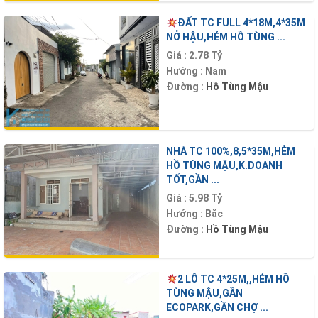
ĐẤT TC FULL 4*18M,4*35M
NỞ HẬU,HẺM HỒ TÙNG ...
Giá :
2.78 Tỷ
Hướng :
Nam
Đường :
Hồ Tùng Mậu
NHÀ TC 100%,8,5*35M,HẺM
HỒ TÙNG MẬU,K.DOANH
TỐT,GẦN ...
Giá :
5.98 Tỷ
Hướng :
Bắc
Đường :
Hồ Tùng Mậu
2 LÔ TC 4*25M,,HẺM HỒ
TÙNG MẬU,GẦN
ECOPARK,GẦN CHỢ ...