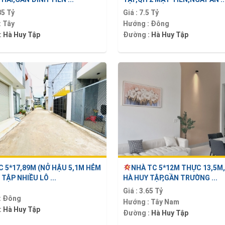
85 Tỷ
Giá :
7.5 Tỷ
:
Tây
Hướng :
Đông
:
Hà Huy Tập
Đường :
Hà Huy Tập
C 5*17,89M (NỞ HẬU 5,1M HẺM
NHÀ TC 5*12M THỰC 13,5M
TẬP NHIỀU LÔ ...
HÀ HUY TẬP,GẦN TRƯỜNG ...
Giá :
3.65 Tỷ
:
Đông
Hướng :
Tây Nam
:
Hà Huy Tập
Đường :
Hà Huy Tập