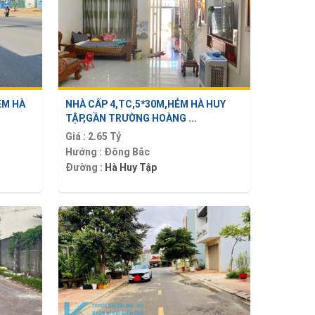
ẺM HÀ
NHÀ CẤP 4,TC,5*30M,HẺM HÀ HUY
TẬP,GẦN TRƯỜNG HOÀNG ...
Giá :
2.65 Tỷ
Hướng :
Đông Bắc
Đường :
Hà Huy Tập