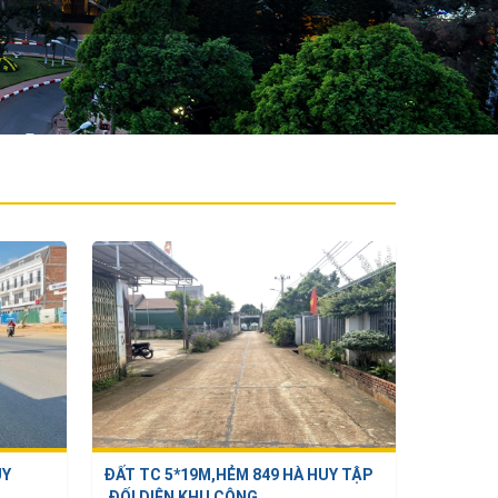
UY
ĐẤT TC 5*19M,HẺM 849 HÀ HUY TẬP
.
,ĐỐI DIỆN KHU CÔNG ...