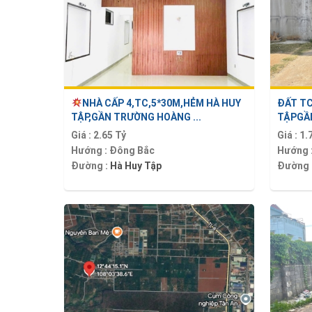
NHÀ CẤP 4,TC,5*30M,HẺM HÀ HUY
ĐẤT TC
TẬP,GẦN TRƯỜNG HOÀNG ...
TẬPGẦN
Giá :
2.65 Tỷ
Giá :
1.
Hướng :
Đông Bắc
Hướng 
Đường :
Hà Huy Tập
Đường 