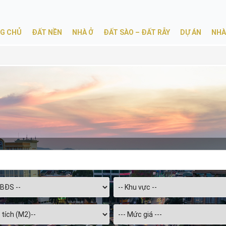
G CHỦ
ĐẤT NỀN
NHÀ Ở
ĐẤT SÀO – ĐẤT RẪY
DỰ ÁN
NHÀ