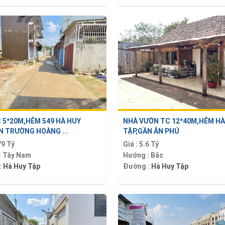
 5*20M,HẺM 549 HÀ HUY
NHÀ VƯỜN TC 12*40M,HẺM HÀ
 TRƯỜNG HOÀNG ...
TẬP,GẦN ÂN PHÚ
79 Tỷ
Giá :
5.6 Tỷ
:
Tây Nam
Hướng :
Bắc
:
Hà Huy Tập
Đường :
Hà Huy Tập