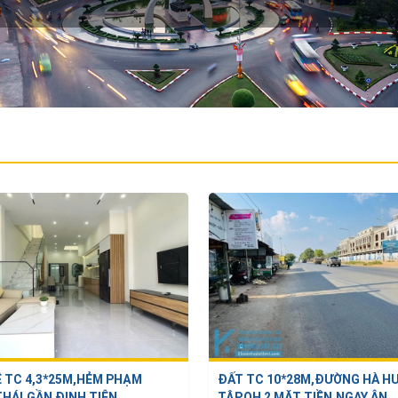
 TC 4,3*25M,HẺM PHẠM
ĐẤT TC 10*28M,ĐƯỜNG HÀ H
HÁI,GẦN ĐINH TIÊN ...
TẬP,QH 2 MẶT TIỀN,NGAY ÂN ..