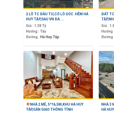
2 LÔ TC ĐẦU TƯ,CÓ LÔ GÓC .HẺM HÀ
ĐẤT TC
HUY TẬP,SAU VN ĐÀ ...
TẬP,NH
Giá :
1.38 Tỷ
Giá :
1.
Hướng :
Tây
Hướng 
Đường :
Hà Huy Tập
Đường 
NHÀ 2 MÊ, 5*16,5M,KHU HÀ HUY
NHÀ 3 
TÂP,GẦN GIAO THÔNG TỈNH
HÀ HUY 