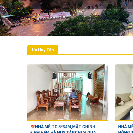
tích
m2
Hà Huy Tập
NHÀ MÊ,TC 5*34M,MẶT CHÍNH
NHÀ MÊ
5,5M HẺM HÀ HUY TẬP,CHƯA QUA ...
HỒNG T