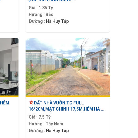
Giá :
1.85 Tỷ
Hướng :
Bắc
Đường :
Hà Huy Tập
,HẺM
ĐẤT NHÀ VƯỜN TC FULL
16*20M,MẶT CHÍNH 17,5M,HẺM HÀ ...
Giá :
7.5 Tỷ
Hướng :
Tây Nam
Đường :
Hà Huy Tập