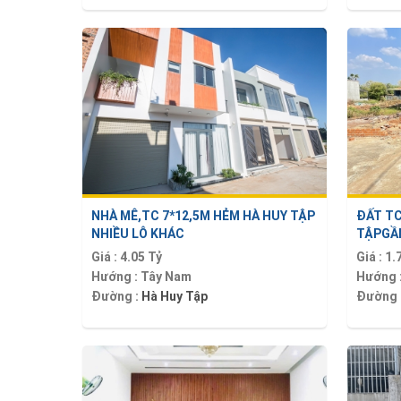
NHÀ MÊ,TC 7*12,5M HẺM HÀ HUY TẬP
ĐẤT TC
NHIỀU LÔ KHÁC
TẬPGẦN
Giá :
4.05 Tỷ
Giá :
1.
Hướng :
Tây Nam
Hướng 
Đường :
Hà Huy Tập
Đường 