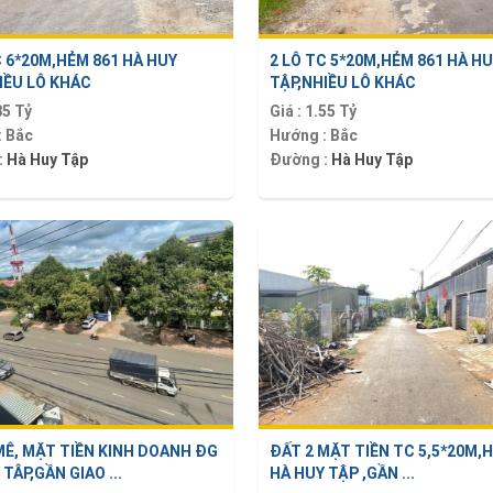
 6*20M,HẺM 861 HÀ HUY
2 LÔ TC 5*20M,HẺM 861 HÀ H
IỀU LÔ KHÁC
TẬP,NHIỀU LÔ KHÁC
85 Tỷ
Giá :
1.55 Tỷ
:
Bắc
Hướng :
Bắc
:
Hà Huy Tập
Đường :
Hà Huy Tập
MÊ, MẶT TIỀN KINH DOANH ĐG
ĐẤT 2 MẶT TIỀN TC 5,5*20M,
TÂP,GẦN GIAO ...
HÀ HUY TẬP ,GẦN ...