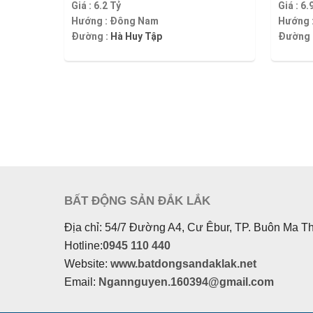
Giá :
6.2 Tỷ
Giá :
6.
Hướng :
Đông Nam
Hướng 
Đường :
Hà Huy Tập
Đường 
BẤT ĐỘNG SẢN ĐẮK LẮK
Địa chỉ: 54/7 Đường A4, Cư Êbur, TP. Buôn Ma T
Hotline:
0945 110 440
Website:
www.batdongsandaklak.net
Email:
Ngannguyen.160394@gmail.com