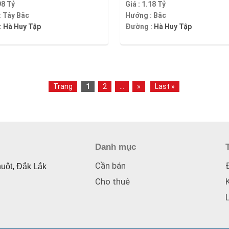
98 Tỷ
Giá :
1.18 Tỷ
:
Tây Bắc
Hướng :
Bắc
:
Hà Huy Tập
Đường :
Hà Huy Tập
Trang
1
2
...
»
Last »
Danh mục
Cần bán
huột, Đắk Lắk
Cho thuê