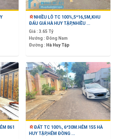
UY
NHIỀU LÔ TC 100%,5*16,5M,KHU
ĐẤU GIÁ HÀ HUY TẬP,NHIỀU ...
Giá :
3.65 Tỷ
Hướng :
Đông Nam
Đường :
Hà Huy Tập
HẺM 861
ĐẤT TC 100%, 6*30M.HẺM 155 HÀ
HUY TẬP,HẺM ĐỒNG ...