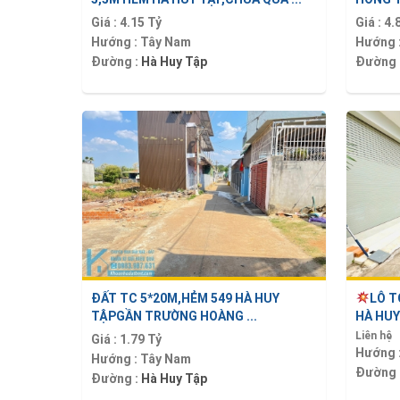
Giá :
4.15 Tỷ
Giá :
4.
Hướng :
Tây Nam
Hướng 
Đường :
Hà Huy Tập
Đường 
ĐẤT TC 5*20M,HẺM 549 HÀ HUY
LÔ T
TẬPGẦN TRƯỜNG HOÀNG ...
HÀ HUY 
Liên hệ
Giá :
1.79 Tỷ
Hướng 
Hướng :
Tây Nam
Đường 
Đường :
Hà Huy Tập