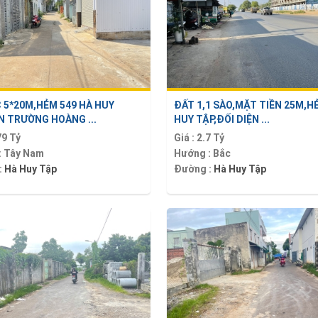
 5*20M,HẺM 549 HÀ HUY
ĐẤT 1,1 SÀO,MẶT TIỀN 25M,H
 TRƯỜNG HOÀNG ...
HUY TẬP,ĐỐI DIỆN ...
79 Tỷ
Giá :
2.7 Tỷ
:
Tây Nam
Hướng :
Bắc
:
Hà Huy Tập
Đường :
Hà Huy Tập