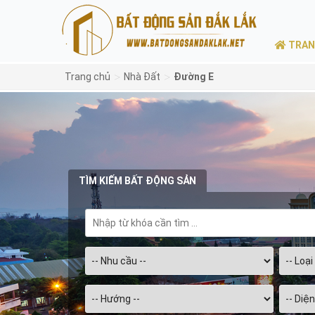
TRAN
>
>
Trang chủ
Nhà Đất
Đường E
TÌM KIẾM BẤT ĐỘNG SẢN
Chọn
diện