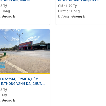
35 Tỷ
Giá :
1.79 Tỷ
:
Đông
Hướng :
Đông
:
Đường E
Đường :
Đường E
 TC 5*29M,1T250TR,HẺM
E,THÔNG VÀNH ĐAI,CHƯA ...
25 Tỷ
:
Tây
:
Đường E