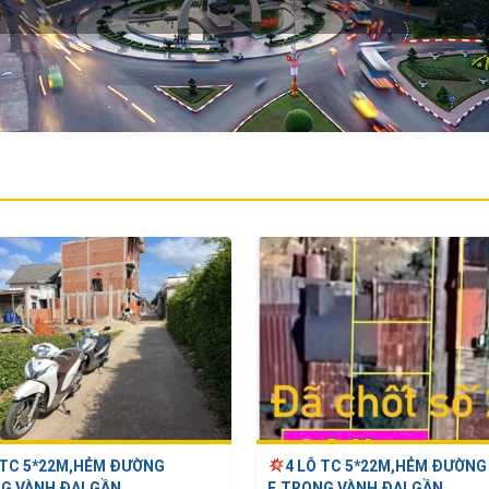
 TC 5*22M,HẺM ĐƯỜNG
4 LÔ TC 5*22M,HẺM ĐƯỜNG
G VÀNH ĐAI,GẦN ...
E,TRONG VÀNH ĐAI,GẦN ...