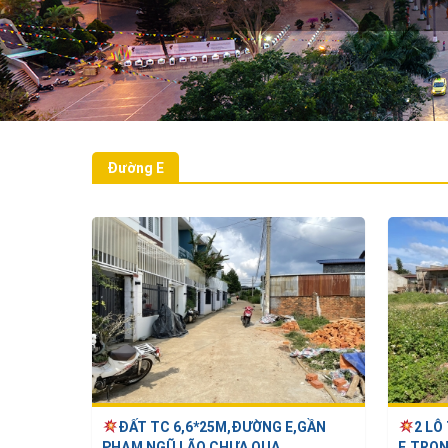
tích
m2
Đường E
ĐẤT TC 6,6*25M,ĐƯỜNG E,GẦN
2 LÔ
PHẠM NGŨ LÃO,CHƯA QUA ...
E,TRON