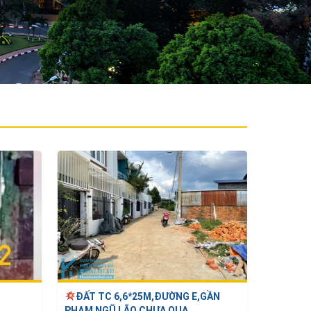
ĐẤT TC 6,6*25M,ĐƯỜNG E,GẦN
PHẠM NGŨ LÃO,CHƯA QUA ...