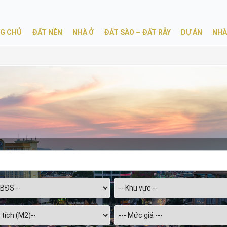
G CHỦ
ĐẤT NỀN
NHÀ Ở
ĐẤT SÀO – ĐẤT RẪY
DỰ ÁN
NHÀ