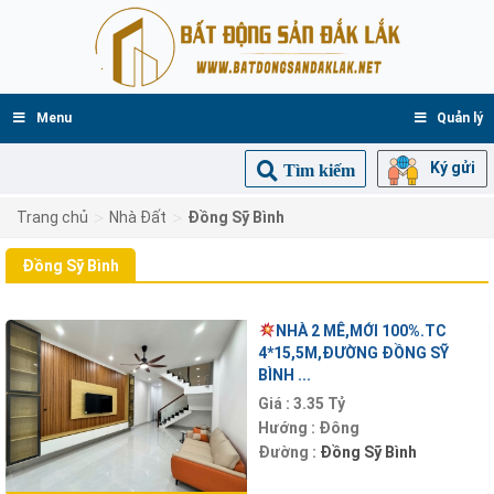
Menu
Quản lý
Ký gửi
Tìm kiếm
>
>
Trang chủ
Nhà Đất
Đồng Sỹ Bình
Đồng Sỹ Bình
NHÀ 2 MÊ,MỚI 100%.TC
4*15,5M,ĐƯỜNG ĐỒNG SỸ
BÌNH ...
Giá :
3.35 Tỷ
Hướng :
Đông
Đường :
Đồng Sỹ Bình