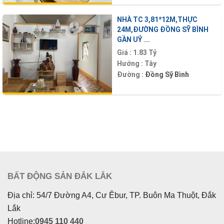
NHÀ TC 3,81*12M,THỰC
24M,ĐƯỜNG ĐỒNG SỸ BÌNH
GẦN UỶ ...
Giá :
1.83 Tỷ
Hướng :
Tây
Đường :
Đồng Sỹ Bình
BẤT ĐỘNG SẢN ĐẮK LẮK
Địa chỉ: 54/7 Đường A4, Cư Êbur, TP. Buôn Ma Thuột, Đắk
Lắk
Hotline:
0945 110 440