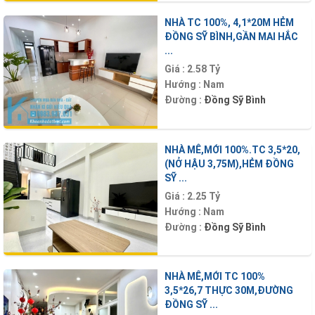
NHÀ TC 100%, 4,1*20M HẺM
ĐỒNG SỸ BÌNH,GẦN MAI HẮC
...
Giá :
2.58 Tỷ
Hướng :
Nam
Đường :
Đồng Sỹ Bình
NHÀ MÊ,MỚI 100%.TC 3,5*20,
(NỞ HẬU 3,75M),HẺM ĐỒNG
SỸ ...
Giá :
2.25 Tỷ
Hướng :
Nam
Đường :
Đồng Sỹ Bình
NHÀ MÊ,MỚI TC 100%
3,5*26,7 THỰC 30M,ĐƯỜNG
ĐỒNG SỸ ...