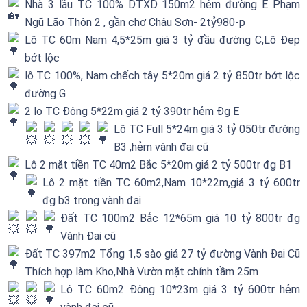
Nhà 3 lầu TC 100% DTXD 150m2 hẻm đường E Phạm
Ngũ Lão Thôn 2 , gần chợ Châu Sơn- 2tỷ980-p
Lô TC 60m Nam 4,5*25m giá 3 tỷ đầu đường C,Lô Đẹp
bớt lộc
lô TC 100%, Nam chếch tây 5*20m giá 2 tỷ 850tr bớt lộc
đường G
2 lo TC Đông 5*22m giá 2 tỷ 390tr hẻm Đg E
Lô TC Full 5*24m giá 3 tỷ 050tr đường
B3 ,hẻm vành đai cũ
Lô 2 mặt tiền TC 40m2 Bắc 5*20m giá 2 tỷ 500tr đg B1
Lô 2 mặt tiền TC 60m2,Nam 10*22m,giá 3 tỷ 600tr
đg b3 trong vành đai
Đất TC 100m2 Bắc 12*65m giá 10 tỷ 800tr đg
Vành Đai cũ
Đất TC 397m2 Tổng 1,5 sào giá 27 tỷ đường Vành Đai Cũ
Thích hợp làm Kho,Nhà Vườn mặt chính tầm 25m
Lô TC 60m2 Đông 10*23m giá 3 tỷ 600tr hẻm