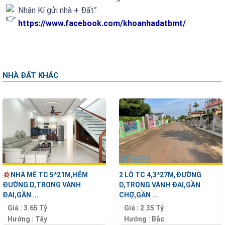
Nhận Kí gửi nhà + Đất”
https://www.facebook.com/khoanhadatbmt/
NHÀ ĐẤT KHÁC
NHÀ MÊ TC 5*21M,HẺM
2 LÔ TC 4,3*27M,ĐƯỜNG
ĐƯỜNG D,TRONG VÀNH
D,TRONG VÀNH ĐAI,GẦN
ĐAI,GẦN ...
CHỢ,GẦN ...
Giá :
3.65 Tỷ
Giá :
2.35 Tỷ
Hướng :
Tây
Hướng :
Bắc