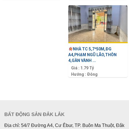
Diện tích :
105 m2
Diện tích :
116 m2
NHÀ TC 5,7*50M,ĐG
A4,PHẠM NGŨ LÃO,THÔN
4,GẦN VÀNH ...
Giá :
1.79 Tỷ
Hướng :
Đông
Diện tích :
288 m2
BẤT ĐỘNG SẢN ĐẮK LẮK
Địa chỉ: 54/7 Đường A4, Cư Êbur, TP. Buôn Ma Thuột, Đắk