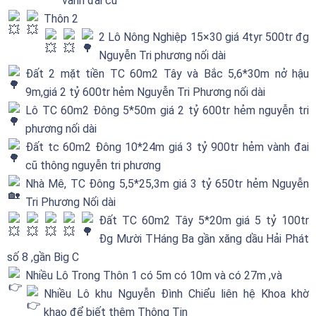
vành đai cũ
Thôn 2
2 Lô Nông Nghiệp 15×30 giá 4tyr 500tr đg
Nguyễn Tri phương nối dài
Đất 2 mặt tiền TC 60m2 Tây và Bắc 5,6*30m nở hậu
9m,giá 2 tỷ 600tr hẻm Nguyễn Tri Phương nối dài
Lô TC 60m2 Đông 5*50m giá 2 tỷ 600tr hẻm nguyễn tri
phương nối dài
Đất tc 60m2 Đông 10*24m giá 3 tỷ 900tr hẻm vành đai
cũ thông nguyễn tri phương
Nhà Mê, TC Đông 5,5*25,3m giá 3 tỷ 650tr hẻm Nguyễn
Tri Phương Nối dài
Đất TC 60m2 Tây 5*20m giá 5 tỷ 100tr
Đg Mười THáng Ba gần xăng dầu Hải Phát
số 8 ,gần Big C
Nhiều Lô Trong Thôn 1 có 5m có 10m và có 27m ,và
Nhiều Lô khu Nguyễn Đình Chiểu liên hệ Khoa khờ
khạo để biết thêm Thông Tin