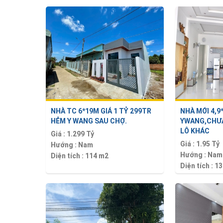
NHÀ TC 6*19M GIÁ 1 TỶ 299TR
NHÀ MỚI 4,
HẺM Y WANG SAU CHỢ.
YWANG,CHƯA
LÔ KHÁC
Giá :
1.299 Tỷ
Giá :
1.95 Tỷ
Hướng :
Nam
Hướng :
Nam
Diện tích :
114 m2
Diện tích :
13