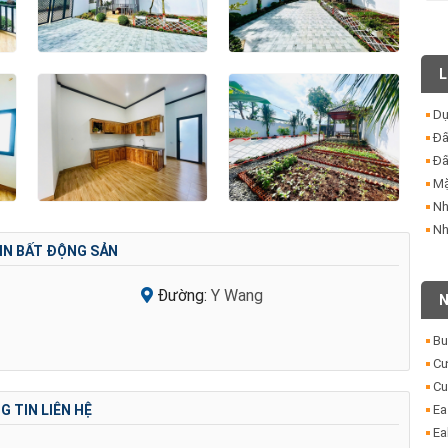
L
Dự
Đấ
Đấ
Mặ
Nh
Nh
IN BẤT ĐỘNG SẢN
y
Đường:
Y Wang
N
Bu
Cư
Cu
Ea
 TIN LIÊN HỆ
Ea