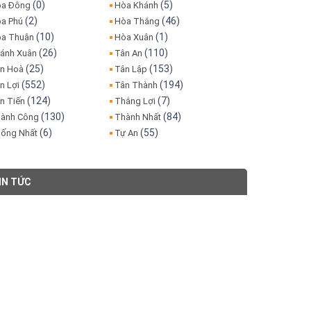
(0)
(5)
a Đông
Hòa Khánh
(2)
(46)
a Phú
Hòa Thắng
(10)
(1)
a Thuận
Hòa Xuân
(26)
(110)
ánh Xuân
Tân An
(25)
(153)
n Hoà
Tân Lập
(552)
(194)
n Lợi
Tân Thành
(124)
(7)
n Tiến
Thắng Lợi
(130)
(84)
ành Công
Thành Nhất
(6)
(55)
ống Nhất
Tự An
IN TỨC