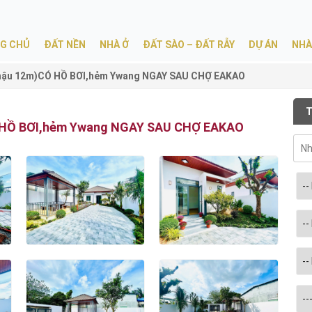
G CHỦ
ĐẤT NỀN
NHÀ Ở
ĐẤT SÀO – ĐẤT RẪY
DỰ ÁN
NHÀ
hậu 12m)CÓ HỒ BƠI,hẻm Ywang NGAY SAU CHỢ EAKAO
T
Ó HỒ BƠI,hẻm Ywang NGAY SAU CHỢ EAKAO