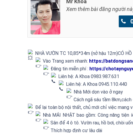
Mr Khoa
Xem thêm bài đăng người nà
09
NHÀ VƯỜN TC 10,85*34m (nở hậu 12m)CÓ HỒ
Vào Trang xem nhanh:
https://batdongsan
Đăng tin miễn phí :
https://chotaynguy
Liên hệ: A Khoa 0983.987.631
Liên hệ: A Khoa 0945.110.440
Nhà Mới dọn vào ở ngay
Cách ngã sáu tầm 8km,cách
Để lại toàn bộ nội thất, chủ mới chỉ việc mang va
Nhà MÁI NHẬT bao gồm: Công năng tiện ích
Sân để 4 ô tô. Vườn rau, hồ bơi, chòi uốn
Thích hợp định cư lâu dài