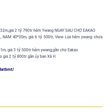
32m,giá 2 tỷ 790tr hẻm Ywang NGAY SAU CHỢ EAKAO
 NAM 40*30m, giá 6 tỷ 500tr, View Lúa hẻm ywang chưa
m, giá 3 tỷ 500tr hẻm ywang,gần chợ Eakao
giá 2 tỷ 800tr gần ủy ban Xã H
datbmt/