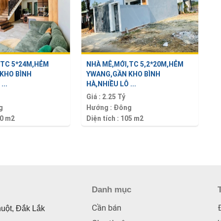
,TC 5*24M,HẺM
NHÀ MÊ,MỚI,TC 5,2*20M,HẺM
KHO BÌNH
YWANG,GẦN KHO BÌNH
...
HÀ,NHIỀU LÔ ...
Giá :
2.25 Tỷ
g
Hướng :
Đông
0 m2
Diện tích :
105 m2
Danh mục
Cần bán
huột, Đắk Lắk