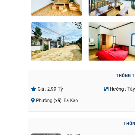
THÔNG T
Giá :
2.99 Tỷ
Hướng :
Tâ
Phường (xã):
Ea Kao
THÔNG