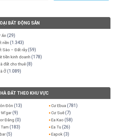
OẠI BẤT ĐỘNG SẢN
(29)
 Án
(1.343)
t nền
(59)
t Sào – Đất rẫy
(178)
t tiền kinh doanh
(8)
à đất cho thuê
(1.089)
à Ở
HÀ ĐẤT THEO KHU VỰC
(13)
(781)
ôn Đôn
Cư Ebua
(9)
(7)
 M'gar
Cư Suê
(0)
(58)
or Đăng
Ea Kao
(183)
(26)
 Tam
Ea Tu
(5)
(3)
bar
Eapok