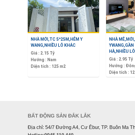
NHÀ MỚI,TC 5*25M,HẺM Y
NHÀ MÊ,MỚI
WANG,NHIỀU LÔ KHÁC
YWANG,GẦN 
HÀ,NHIỀU LÔ 
Giá :
2.15 Tỷ
Giá :
2.95 Tỷ
Hướng :
Nam
Hướng :
Đôn
Diện tích :
125 m2
Diện tích :
12
BẤT ĐỘNG SẢN ĐẮK LẮK
Địa chỉ: 54/7 Đường A4, Cư Êbur, TP. Buôn Ma T