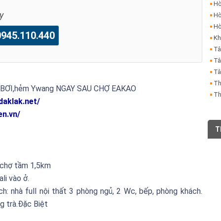
Hò
y
Hò
Hò
45.110.440
Kh
Tâ
Tâ
Tâ
Th
 BƠI,hẻm Ywang NGAY SAU CHỢ EAKAO
Th
daklak.net/
en.vn/
T
 chợ tầm 1,5km
li vào ở.
: nhà full nội thất 3 phòng ngủ, 2 Wc, bếp, phòng khách.
g trà.
Đặc Biệt