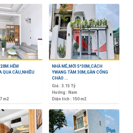
9*28M.HẺM
NHÀ MÊ,MỚI 5*30M,CÁCH
 QUA CẦU,NHIỀU
YWANG TẦM 30M,GẦN CỔNG
CHÀO ...
Giá :
3.15 Tỷ
Hướng :
Nam
7 m2
Diện tích :
150 m2