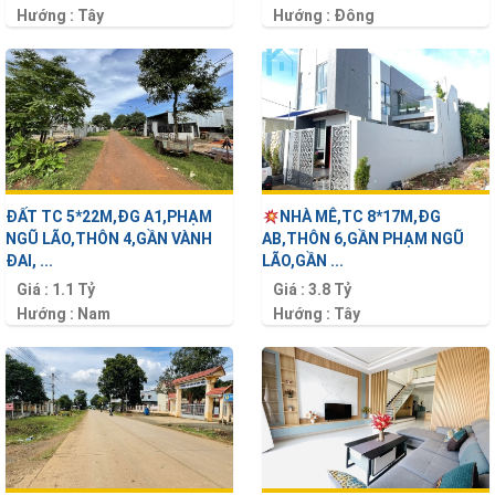
Hướng :
Tây
Hướng :
Đông
Diện tích :
150 m2
Diện tích :
210 m2
ĐẤT TC 5*22M,ĐG A1,PHẠM
NHÀ MÊ,TC 8*17M,ĐG
NGŨ LÃO,THÔN 4,GẦN VÀNH
AB,THÔN 6,GẦN PHẠM NGŨ
ĐAI, ...
LÃO,GẦN ...
Giá :
1.1 Tỷ
Giá :
3.8 Tỷ
Hướng :
Nam
Hướng :
Tây
Diện tích :
110 m2
Diện tích :
136 m2