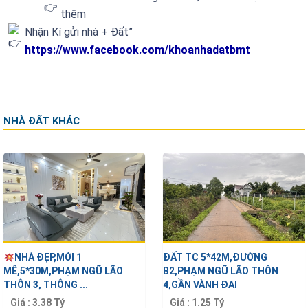
thêm
Nhận Kí gửi nhà + Đất”
https://www.facebook.com/khoanhadatbmt
NHÀ ĐẤT KHÁC
NHÀ ĐẸP,MỚI 1
ĐẤT TC 5*42M,ĐƯỜNG
MÊ,5*30M,PHẠM NGŨ LÃO
B2,PHẠM NGŨ LÃO THÔN
THÔN 3, THÔNG ...
4,GẦN VÀNH ĐAI
Giá :
3.38 Tỷ
Giá :
1.25 Tỷ