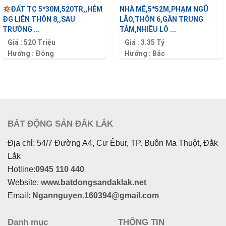
ĐẤT TC 5*30M,520TR,,HẺM
NHÀ MÊ,5*52M,PHẠM NGŨ
ĐG LIÊN THÔN 8,,SAU
LÃO,THÔN 6,GẦN TRUNG
TRƯỜNG ...
TÂM,NHIỀU LÔ ...
Giá :
520 Triệu
Giá :
3.35 Tỷ
Hướng :
Đông
Hướng :
Bắc
Diện tích :
150 m2
Diện tích :
260 m2
BẤT ĐỘNG SẢN ĐẮK LẮK
Địa chỉ: 54/7 Đường A4, Cư Êbur, TP. Buôn Ma Thuột, Đắk
Lắk
Hotline:
0945 110 440
Website:
www.batdongsandaklak.net
Email:
Ngannguyen.160394@gmail.com
Danh mục
THÔNG TIN