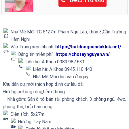
0945.110.440
Nhà Mê Mới TC 5*27m Phạm Ngũ Lão, thôn 3,Gần Trường
Hàm Nghi
Vào Trang xem nhanh:
https://batdongsandaklak.net/
Đăng tin miễn phí :
https://chotaynguyen.vn/
Liên hệ: A Khoa 0983.987.631
Liên hệ: A Khoa 0945.110.440
Nhà Mê Mới dọn vào ở ngay
Khu dân cư mới.thích hợp định cư lâu dài
Đường petong rộng,hẻm thông
– Nhà gồm: Sân ô tô bán tải, phòng khách, 3 phòng ngủ, 4wc,
phòng thờ, bếp.ban công…
Diện tích: 5x27m
Hướng: Tây Nam