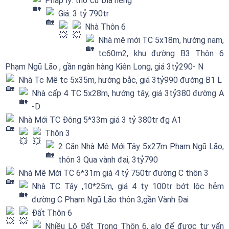
Pháp lý: thổ cư bìa riêng
Giá: 3 tỷ 790tr
Nhà Thôn 6
Nhà mê mới TC 5x18m, hướng nam,
tc60m2, khu đường B3 Thôn 6
Phạm Ngũ Lão , gần ngân hàng Kiên Long, giá 3tỷ290- N
Nhà Tc Mê tc 5x35m, hướng bắc, giá 3tỷ990 đường B1 L
Nhà cấp 4 TC 5x28m, hướng tây, giá 3tỷ380 đường A
-D
Nhà Mới TC Đông 5*33m giá 3 tỷ 380tr đg A1
Thôn 3
2 Căn Nhà Mê Mới Tây 5x27m Phạm Ngũ Lão,
thôn 3 Qua vành đai, 3tỷ790
Nhà Mê Mới TC 6*31m giá 4 tỷ 750tr đường C thôn 3
Nhà TC Tây ,10*25m, giá 4 ty 100tr bớt lộc hẻm
đường C Phạm Ngũ Lão thôn 3,gần Vành Đai
Đất Thôn 6
Nhiều Lô Đất Trong Thôn 6, alo để được tư vấn