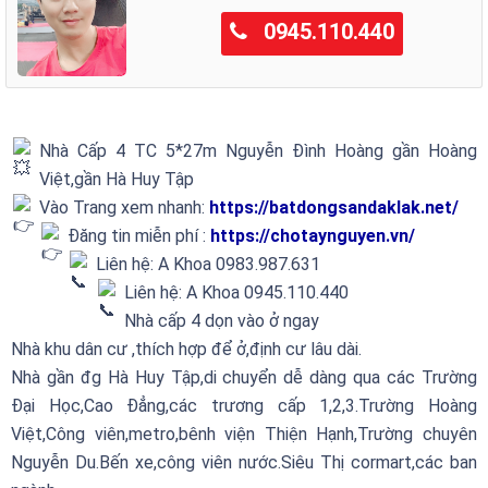
0945.110.440
Nhà Cấp 4 TC 5*27m Nguyễn Đình Hoàng gần Hoàng
Việt,gần Hà Huy Tập
Vào Trang xem nhanh:
https://batdongsandaklak.net/
Đăng tin miễn phí :
https://chotaynguyen.vn/
Liên hệ: A Khoa 0983.987.631
Liên hệ: A Khoa 0945.110.440
Nhà cấp 4 dọn vào ở ngay
Nhà khu dân cư ,thích hợp để ở,định cư lâu dài.
Nhà gần đg Hà Huy Tập,di chuyển dễ dàng qua các Trường
Đại Học,Cao Đẳng,các trương cấp 1,2,3.Trường Hoàng
Việt,Công viên,metro,bênh viện Thiện Hạnh,Trường chuyên
Nguyễn Du.Bến xe,công viên nước.Siêu Thị cormart,các ban