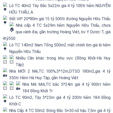
Lô TC 40m2 Tây Bắc 5x22m gia 4 tỷ 100tr hẻm NGUYỄN
HỮU THẤU, A
Đất ViP 20*80m giá 15 tỷ 500tr đường Nguyễn Hữu Thấu
Nhà cấp 4 TC 5x29m hẻm Nguyễn Hữu Thấu, chưa
qua vành đai, gần trường Hoàng Việt, bv Y Dược-T, giá
4tỷ550
Lô TC 140m2 Nam Tổng 500m2 mặt chính 6m giá ib hẻm
Nguyễn Hữu Thấu
Nhiều Căn khác trong khu vực (Đồng Khởi-Hà Huy
Tập)
Nhà MỚI 2 Mê,TC 100%,5*12m,DTSD 180m2,gia 4 tỷ
350tr Hẻm Hà Huy Tập, gần Hoàng Việt
Nhà Mê Mới,TC bắc 5*24m giá 4 tỷ 900rt hẻm
184 Đồng Khởi Tr
Lô TC 90m2, Tây 5*23m giá 4 tỷ 200tr hẻm 184 Đồng
KHởi C
Nhà Cấp 4 TC 50m2 Đông Bắc 5×30 nở hậu 7,5m giá 4 tỷ