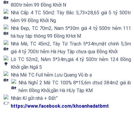
800tr hẻm 99 Đồng Khởi N
Nhà Cấp 4 TC 50m2 Tây Bắc 5,73×28,65 giá 5 tỷ 500tr
hẻm 99 Đồng Khởi Ng
Nhà Đẹp, TC 70m2, Nam 5*30m giá 4 tỷ 500tr hẻm 111
hà huy tập thông 99 Đồng KHơi M
Nhà Mê, TC 45m2, Tây Tứ Trạch 5*34m,mặt chính 5,5m
giá 4 tỷ 700tr hẻm Hà Huy Tập chưa qua Đồng Khởi
Lô TC 52m2, NAm 5*34m,giá 4 tỷ 500tr hẻm 124 Đồng
Khởi gần Ngã 5
Nhà Mê TC Full hẻm Lưu Quang Vũ ib ạ
Nhà Nghỉ 2 Mê TC 100% 8*15,6m dtsd 384m2 giá ib
hẻm Đồng Khởi,gần Hà HUy Tập KM
Nhận Kí gửi nhà + Đất”
https://www.facebook.com/khoanhadatbmt