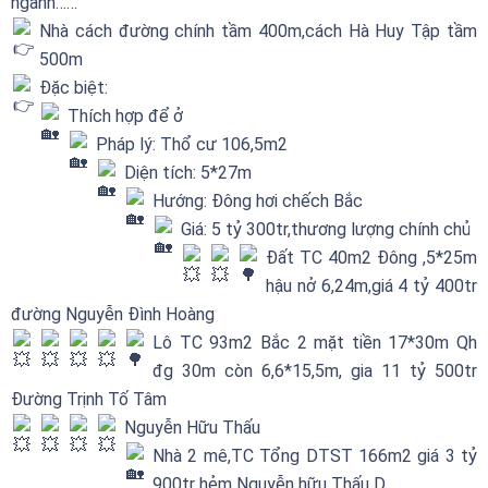
ngành……
Nhà cách đường chính tầm 400m,cách Hà Huy Tập tầm
500m
Đặc biệt:
Thích hợp để ở
Pháp lý: Thổ cư 106,5m2
Diện tích: 5*27m
Hướng: Đông hơi chếch Bắc
Giá: 5 tỷ 300tr,thương lượng chính chủ
Đất TC 40m2 Đông ,5*25m
hậu nở 6,24m,giá 4 tỷ 400tr
đường Nguyễn Đình Hoàng
Lô TC 93m2 Bắc 2 mặt tiền 17*30m Qh
đg 30m còn 6,6*15,5m, gia 11 tỷ 500tr
Đường Trịnh Tố Tâm
Nguyễn Hữu Thấu
Nhà 2 mê,TC Tổng DTST 166m2 giá 3 tỷ
900tr hẻm Nguyễn hữu Thấu D