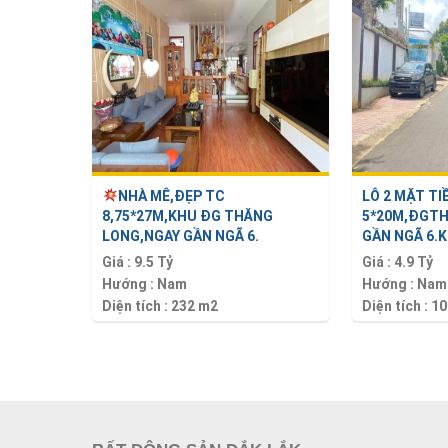
NHÀ MÊ,ĐẸP TC
LÔ 2 MẶT TI
8,75*27M,KHU ĐG THĂNG
5*20M,ĐGTH
LONG,NGAY GẦN NGÃ 6.
GẦN NGÃ 6.KI
Giá :
9.5 Tỷ
Giá :
4.9 Tỷ
Hướng :
Nam
Hướng :
Nam
Diện tích :
232 m2
Diện tích :
10