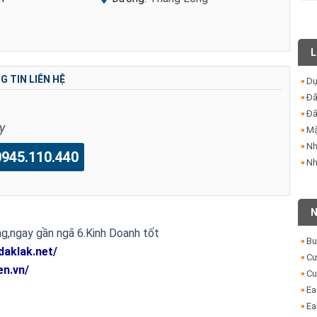
L
 TIN LIÊN HỆ
Dự
Đấ
Đấ
y
Mặ
Nh
45.110.440
Nh
N
,ngay gần ngã 6.Kinh Doanh tốt
Bu
daklak.net/
Cư
en.vn/
Cu
Ea
Ea