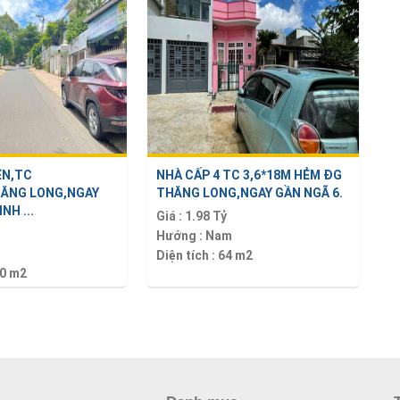
ỀN,TC
NHÀ CẤP 4 TC 3,6*18M HẺM ĐG
ĂNG LONG,NGAY
THĂNG LONG,NGAY GẦN NGÃ 6.
NH ...
Giá :
1.98 Tỷ
Hướng :
Nam
Diện tích :
64 m2
0 m2