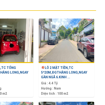
4,TC TỔNG
LÔ 2 MẶT TIỀN,TC
THĂNG LONG,NGAY
5*20M,ĐGTHĂNG LONG,NGAY
GẦN NGÃ 6.KINH ...
Giá :
4.4 Tỷ
g
Hướng :
Nam
0 m2
Diện tích :
100 m2