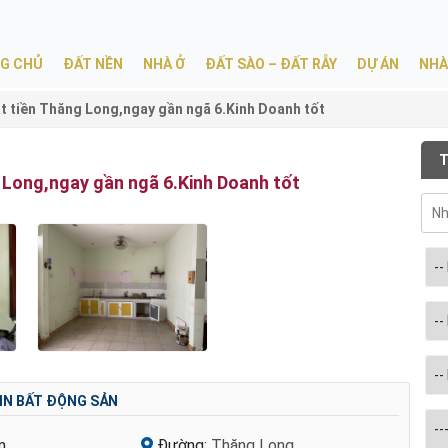
G CHỦ
ĐẤT NỀN
NHÀ Ở
ĐẤT SÀO – ĐẤT RẪY
DỰ ÁN
NHÀ
 tiền Thăng Long,ngay gần ngã 6.Kinh Doanh tốt
T
 Long,ngay gần ngã 6.Kinh Doanh tốt
IN BẤT ĐỘNG SẢN
m
Đường:
Thăng Long