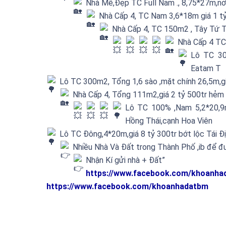
Nhà Mê,Đẹp TC Full Nam ., 8,75*27m,nở
Nhà Cấp 4, TC Nam 3,6*18m giá 1 t
Nhà Cấp 4, TC 150m2 , Tây Tứ T
Nhà Cấp 4 TC 
Lô TC 30
Eatam T
Lô TC 300m2, Tổng 1,6 sào ,mặt chính 26,5m,g
Nhà Cấp 4, Tổng 111m2,giá 2 tỷ 500tr hẻm
Lô TC 100% ,Nam 5,2*20,9
Hồng Thái,cạnh Hoa Viên
Lô TC Đông,4*20m,giá 8 tỷ 300tr bớt lộc Tái Đ
Nhiều Nhà Và Đất trong Thành Phố ,ib để 
Nhận Kí gửi nhà + Đất”
https://www.facebook.com/khoanha
https://www.facebook.com/khoanhadatbm