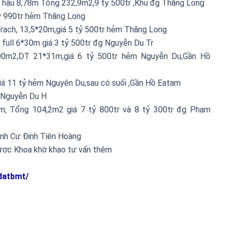
 hậu 8,78m Tổng 232,9m2,9 tỷ 500tr ,Khu đg Thăng Long
ỷ 990tr hẻm Thăng Long
rạch, 13,5*20m,giá 5 tỷ 500tr hẻm Thăng Long
full 6*30m giá 3 tỷ 500tr đg Nguyễn Du Tr
0m2,DT 21*31m,giá 6 tỷ 500tr hẻm Nguyễn Du,Gần Hồ
iá 11 tỷ hẻm Nguyên Du,sau có suối ,Gần Hồ Eatam
 Nguyễn Du H
m, Tổng 104,2m2 giá 7 tỷ 800tr và 8 tỷ 300tr đg Phạm
ịnh Cư Đinh Tiên Hoàng
được Khoa khờ khạo tư vấn thêm
datbmt/