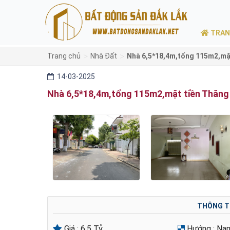
TRAN
>
>
Trang chủ
Nhà Đất
Nhà 6,5*18,4m,tổng 115m2,mặt
14-03-2025
Nhà 6,5*18,4m,tổng 115m2,mặt tiền Thăng
THÔNG T
Giá :
6.5 Tỷ
Hướng :
Na