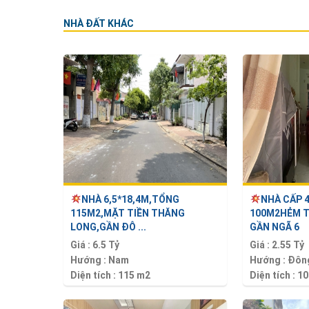
NHÀ ĐẤT KHÁC
NHÀ 6,5*18,4M,TỔNG
NHÀ CẤP 
115M2,MẶT TIỀN THĂNG
100M2HẺM 
LONG,GẦN ĐÔ ...
GẦN NGÃ 6
Giá :
6.5 Tỷ
Giá :
2.55 Tỷ
Hướng :
Nam
Hướng :
Đôn
Diện tích :
115 m2
Diện tích :
10