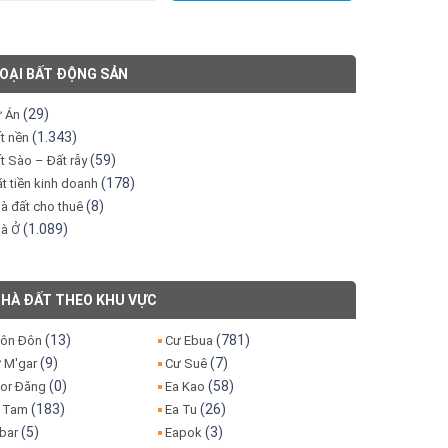
OẠI BẤT ĐỘNG SẢN
(29)
 Án
(1.343)
t nền
(59)
t Sào – Đất rẫy
(178)
t tiền kinh doanh
(8)
à đất cho thuê
(1.089)
à Ở
HÀ ĐẤT THEO KHU VỰC
(13)
(781)
ôn Đôn
Cư Ebua
(9)
(7)
 M'gar
Cư Suê
(0)
(58)
or Đăng
Ea Kao
(183)
(26)
 Tam
Ea Tu
(5)
(3)
bar
Eapok