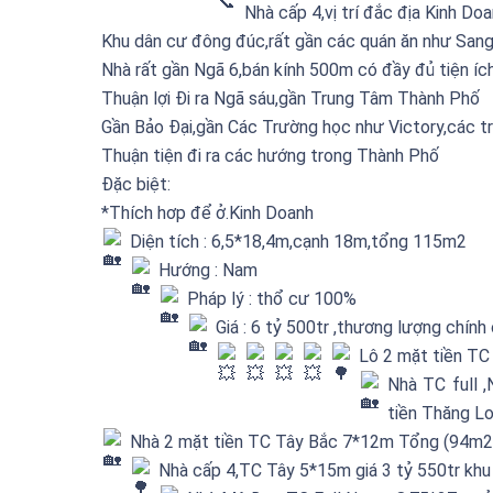
Nhà cấp 4,vị trí đắc địa Kinh Do
Khu dân cư đông đúc,rất gần các quán ăn như Sang
Nhà rất gần Ngã 6,bán kính 500m có đầy đủ tiện íc
Thuận lợi Đi ra Ngã sáu,gần Trung Tâm Thành Phố
Gần Bảo Đại,gần Các Trường học như Victory,các 
Thuận tiện đi ra các hướng trong Thành Phố
Đặc biệt:
*Thích hơp để ở.Kinh Doanh
Diện tích : 6,5*18,4m,cạnh 18m,tổng 115m2
Hướng : Nam
Pháp lý : thổ cư 100%
Giá : 6 tỷ 500tr ,thương lượng chính
Lô 2 mặt tiền T
Nhà TC full 
tiền Thăng Lo
Nhà 2 mặt tiền TC Tây Bắc 7*12m Tổng (94m2) 
Nhà cấp 4,TC Tây 5*15m giá 3 tỷ 550tr kh