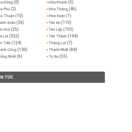
(0)
(5)
a Đông
Hòa Khánh
(2)
(46)
a Phú
Hòa Thắng
(10)
(1)
a Thuận
Hòa Xuân
(26)
(110)
ánh Xuân
Tân An
(25)
(153)
n Hoà
Tân Lập
(552)
(194)
n Lợi
Tân Thành
(124)
(7)
n Tiến
Thắng Lợi
(130)
(84)
ành Công
Thành Nhất
(6)
(55)
ống Nhất
Tự An
IN TỨC