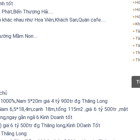
Hò
anh tốt
Hò
 Phát,Bến Thượng Hải…..
Hò
h khác nhau như Hoa Viên,Khách Sạn,Quán cafe…..
Kh
Tâ
trường Mầm Non….
Tâ
Tâ
Th
Th
T
 chủ
C 1000%,Nam 5*20m giá 4 tỷ 900tr đg Thăng Long
,Nam 6,5*18,4m,cạnh 18m,tổng 115m2 ,giá 6 tỷ 500tr ,mặt
ng,ngay gần ngã 6.Kinh Doanh tốt
giá 6 tỷ 500tr đg Thăng long,Kinh DOanh Tốt
u Thăng Long