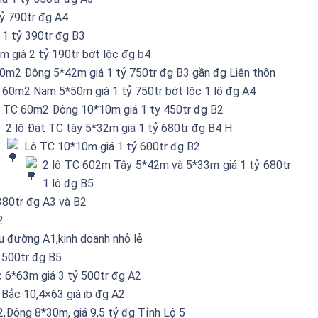
ỷ 790tr đg A4
 1 tỷ 390tr đg B3
 giá 2 tỷ 190tr bớt lộc đg b4
0m2 Đông 5*42m giá 1 tỷ 750tr đg B3 gần đg Liên thôn
 60m2 Nam 5*50m giá 1 tỷ 750tr bớt lộc 1 lô đg A4
 TC 60m2 Đông 10*10m giá 1 ty 450tr đg B2
2 lô Đát TC tây 5*32m giá 1 tỷ 680tr đg B4 H
Lô TC 10*10m giá 1 tỷ 600tr đg B2
2 lô TC 602m Tây 5*42m và 5*33m giá 1 tỷ 680tr
1 lô đg B5
380tr đg A3 và B2
2
u đường A1,kinh doanh nhỏ lẻ
 500tr đg B5
6*63m giá 3 tỷ 500tr đg A2
ắc 10,4×63 giá ib đg A2
Đông 8*30m, giá 9,5 tỷ đg Tỉnh Lộ 5