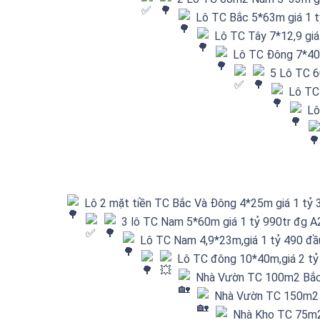
Lô TC Bắc 5*63m giá 1 t
Lô TC Tây 7*12,9 giá
Lô TC Đông 7*40m
5 Lô TC 6
Lô TC
Lô
Lô 2 mặt tiền TC Bắc Và Đông 4*25m giá 1 tỷ 
3 lô TC Nam 5*60m giá 1 tỷ 990tr đg A
Lô TC Nam 4,9*23m,giá 1 tỷ 490 đầ
Lô TC đông 10*40m,giá 2 tỷ
Nhà Vườn TC 100m2 Bắc 
Nhà Vườn TC 150m2 B
Nhà Kho TC 75m2,