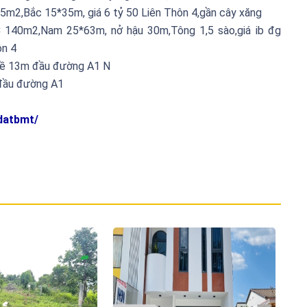
5m2,Bắc 15*35m, giá 6 tỷ 50 Liên Thôn 4,gần cây xăng
 140m2,Nam 25*63m, nở hậu 30m,Tông 1,5 sào,giá ib đg
ôn 4
 kề 13m đầu đường A1 N
 đầu đường A1
datbmt/