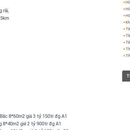
Hò
Hò
 rãi,
Hò
1,5km
Kh
Tâ
Tâ
Tâ
Th
Th
T
Bắc 8*60m2 giá 3 tỷ 150tr đg A1
 8*40m2 giá 2 tỷ 900tr đg A1