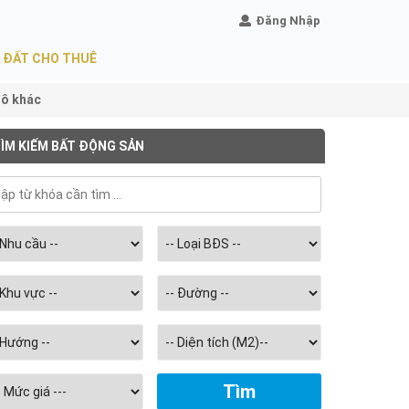
Đăng Nhập
 ĐẤT CHO THUÊ
lô khác
ÌM KIẾM BẤT ĐỘNG SẢN
Chọn
diện
tích
m2