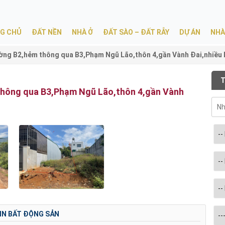
G CHỦ
ĐẤT NỀN
NHÀ Ở
ĐẤT SÀO – ĐẤT RẪY
DỰ ÁN
NHÀ
ng B2,hẻm thông qua B3,Phạm Ngũ Lão,thôn 4,gần Vành Đai,nhiều 
T
hông qua B3,Phạm Ngũ Lão,thôn 4,gần Vành
IN BẤT ĐỘNG SẢN