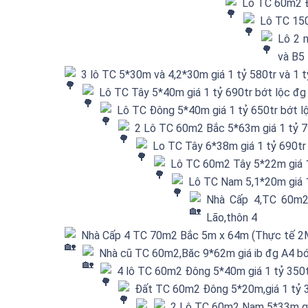
Lo TC 60m2 Đ
Lô TC 15
Lô 2 
và B5
3 lô TC 5*30m và 4,2*30m giá 1 tỷ 580tr và 1 
Lô TC Tây 5*40m giá 1 tỷ 690tr bớt lộc đg
Lô TC Đông 5*40m giá 1 tỷ 650tr bớt l
2 Lô TC 60m2 Bắc 5*63m giá 1 tỷ 7
Lo TC Tây 6*38m giá 1 tỷ 690tr
Lô TC 60m2 Tây 5*22m giá 1
Lô TC Nam 5,1*20m giá 
Nhà Cấp 4,TC 60m2
Lão,thôn 4
Nhà Cấp 4 TC 70m2 Bắc 5m x 64m (Thực tế 2MT
Nhà cũ TC 60m2,Băc 9*62m giá ib đg A4 bớ
4 lô TC 60m2 Đông 5*40m giá 1 tỷ 350
Đất TC 60m2 Đông 5*20m,giá 1 tỷ 3
2 Lô TC 60m2 Nam 5*33m gi