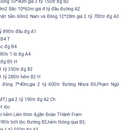
ong 10*40m giá 3 tỷ 150tr đg B2
0m2 Bắc 10*63m giá 4 tỷ đầu đường A2
mặt tiền 60m2 Nam và Đông 12*28m giá 2 tỷ 700tr đg A3
tỷ 890tr đầu đg A1
 B4 T
ộc đg B4
90tr 1 lô đg A4
 đg B5 H
 tỷ 350tr đg B2
1 tỷ 280tr hẻm B2 H
 đông 7*40m,gia 2 tỷ 600tr Đường Nhựa B3,Phạm Ngũ
) giá 2 tỷ 190tr đg A2 Ch
t lộc
tr hẻm Liên thôn 4,gần Đoàn THành Fram
90tr bớt lộc Đường B2,hẻm thông qua B3,
á 1 tỷ 550tr đg A3