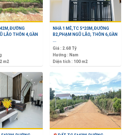
*42M,ĐƯỜNG
NHÀ 1 MÊ,TC 5*20M,ĐƯỜNG
Ũ LÃO THÔN 4,GẦN
B2,PHẠM NGŨ LÃO, THÔN 6,GẦN
...
Giá :
2.68 Tỷ
g
Hướng :
Nam
2 m2
Diện tích :
100 m2