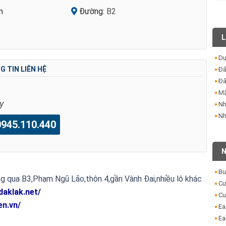
m
Đường:
B2
L
Dự
 TIN LIÊN HỆ
Đấ
Đấ
Mặ
y
Nh
Nh
45.110.440
N
Bu
qua B3,Phạm Ngũ Lão,thôn 4,gần Vành Đai,nhiều lô khác
Cư
daklak.net/
Cu
en.vn/
Ea
Ea