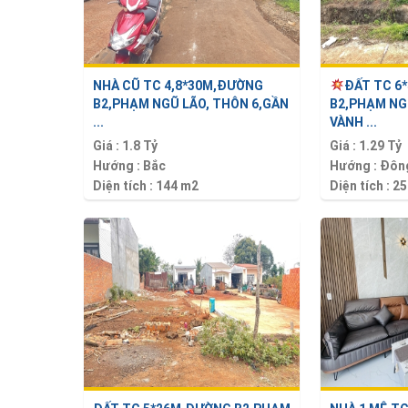
NHÀ CŨ TC 4,8*30M,ĐƯỜNG
ĐẤT TC 6
B2,PHẠM NGŨ LÃO, THÔN 6,GẦN
B2,PHẠM NG
...
VÀNH ...
Giá :
1.8 Tỷ
Giá :
1.29 Tỷ
Hướng :
Bắc
Hướng :
Đôn
Diện tích :
144 m2
Diện tích :
25