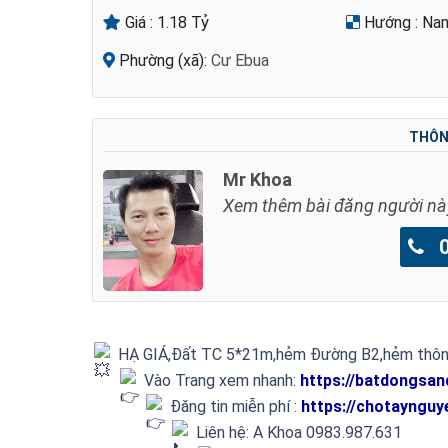
Giá :
1.18 Tỷ
Hướng :
Na
Phường (xã):
Cư Ebua
THÔNG
Mr Khoa
Xem thêm bài đăng người nà
09
HẠ GIÁ,Đất TC 5*21m,hẻm Đường B2,hẻm thông 
Vào Trang xem nhanh:
https://batdongsan
Đăng tin miễn phí :
https://chotaynguy
Liên hệ: A Khoa 0983.987.631