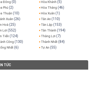
(0)
(5)
a Đông
Hòa Khánh
(2)
(46)
a Phú
Hòa Thắng
(10)
(1)
a Thuận
Hòa Xuân
(26)
(110)
ánh Xuân
Tân An
(25)
(153)
n Hoà
Tân Lập
(552)
(194)
n Lợi
Tân Thành
(124)
(7)
n Tiến
Thắng Lợi
(130)
(84)
ành Công
Thành Nhất
(6)
(55)
ống Nhất
Tự An
IN TỨC