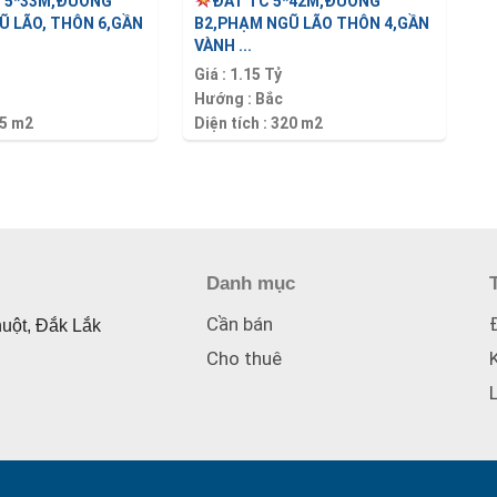
C 5*33M,ĐƯỜNG
ĐẤT TC 5*42M,ĐƯỜNG
Ũ LÃO, THÔN 6,GẦN
B2,PHẠM NGŨ LÃO THÔN 4,GẦN
VÀNH ...
Giá :
1.15 Tỷ
Hướng :
Bắc
5 m2
Diện tích :
320 m2
Danh mục
Cần bán
huột, Đắk Lắk
Cho thuê