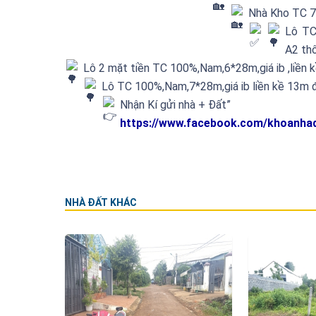
Nhà Kho TC 7
Lô TC
A2 th
Lô 2 mặt tiền TC 100%,Nam,6*28m,giá ib ,liền
Lô TC 100%,Nam,7*28m,giá ib liền kề 13m
Nhận Kí gửi nhà + Đất”
https://www.facebook.com/khoanha
NHÀ ĐẤT KHÁC