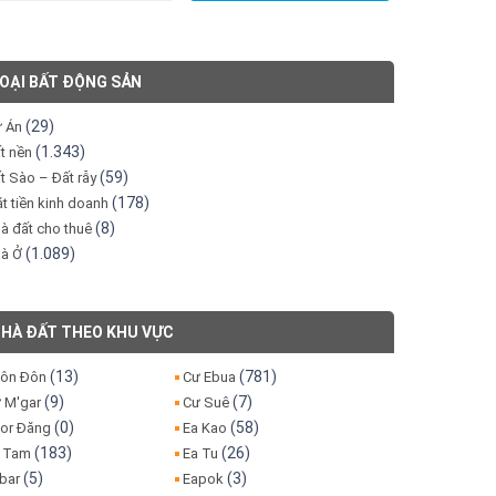
OẠI BẤT ĐỘNG SẢN
(29)
 Án
(1.343)
t nền
(59)
t Sào – Đất rẫy
(178)
t tiền kinh doanh
(8)
à đất cho thuê
(1.089)
à Ở
HÀ ĐẤT THEO KHU VỰC
(13)
(781)
ôn Đôn
Cư Ebua
(9)
(7)
 M'gar
Cư Suê
(0)
(58)
or Đăng
Ea Kao
(183)
(26)
 Tam
Ea Tu
(5)
(3)
bar
Eapok