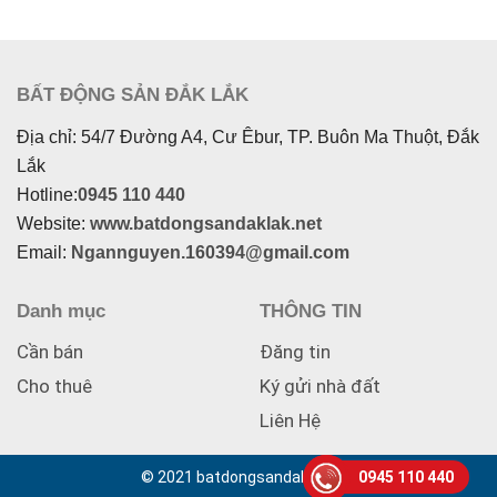
BẤT ĐỘNG SẢN ĐẮK LẮK
Địa chỉ: 54/7 Đường A4, Cư Êbur, TP. Buôn Ma Thuột, Đắk
Lắk
Hotline:
0945 110 440
Website:
www.batdongsandaklak.net
Email:
Ngannguyen.160394@gmail.com
Danh mục
THÔNG TIN
Cần bán
Đăng tin
Cho thuê
Ký gửi nhà đất
Liên Hệ
© 2021 batdongsandaklak.net
0945 110 440