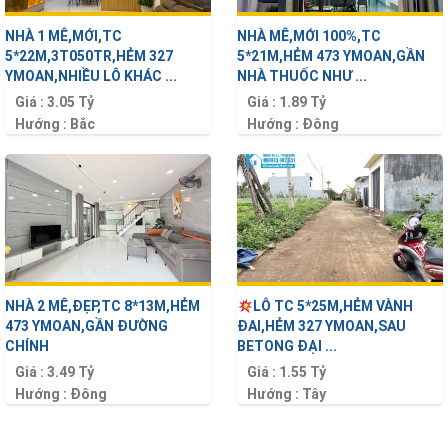
NHÀ 1 MÊ,MỚI,TC
NHÀ MÊ,MỚI 100%,TC
5*22M,3T050TR,HẺM 327
5*21M,HẺM 473 YMOAN,GẦN
YMOAN,NHIỀU LÔ KHÁC ...
NHÀ THUỐC NHƯ ...
Giá :
3.05 Tỷ
Giá :
1.89 Tỷ
Hướng :
Bắc
Hướng :
Đông
Diện tích :
110 m2
Diện tích :
105 m2
NHÀ 2 MÊ,ĐẸP,TC 8*13M,HẺM
LÔ TC 5*25M,HẺM VÀNH
473 YMOAN,GẦN ĐƯỜNG
ĐAI,HẺM 327 YMOAN,SAU
CHÍNH
BETONG ĐẠI ...
Giá :
3.49 Tỷ
Giá :
1.55 Tỷ
Hướng :
Đông
Hướng :
Tây
Diện tích :
104 m2
Diện tích :
125 m2