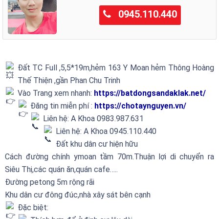
0945.110.440
Đất TC Full ,5,5*19m,hẻm 163 Y Moan hẻm Thông Hoàng
Thế Thiện ,gần Phan Chu Trinh
Vào Trang xem nhanh:
https://batdongsandaklak.net/
Đăng tin miễn phí :
https://chotaynguyen.vn/
Liên hệ: A Khoa 0983.987.631
Liên hệ: A Khoa 0945.110.440
Đất khu dân cư hiện hữu
Cách đường chính ymoan tầm 70m.Thuận lợi di chuyển ra
Siêu Thị,các quán ăn,quán cafe…..
Đường petong 5m rộng rãi
Khu dân cư đông đúc,nhà xây sát bên cạnh
Đặc biệt: