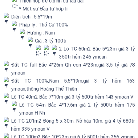
Thích hợp để ở,định cư lâu dài.
* Một sự Đầu tư hợp lí
Diện tích : 5,5*19m
Pháp lý : Thổ Cư 100%
Hướng : Nam
Giá : 3 tỷ 100tr
2 Lô TC 60m2 Bắc 5*23m giá 3 tỷ
350tr hẻm 246 ymoan
Đất TC full Bắc 4*26m Qh còn 4*23m,giá 3,5 tỷ giá 78
ymoan
Đất TC 100%,Nam 5,5*19m,giá 3 tỷ hẻm 163
ymoan,thông Hoàng Thế Thiện
Lô TC 40m2 Bắc 7*10m giá 3 tỷ 500tr hẻm 143 ymoan V
Lô TC 54m Bắc 4*17,6m giá 2 tỷ 500tr hẻm 175
ymoan H Nh
Lô TC 201m2 Đông 5 x 30m. Nở hậu 10m. giá 4 tỷ 680tr
hẻm 335 ymoan V
Lô TC 100m2 Băc 10*23m giá 6 tỷ 500tr hẻm 256 ymoan