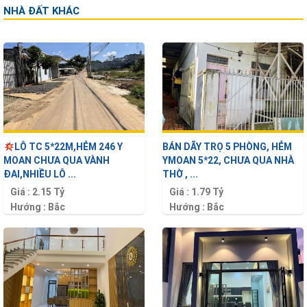
NHÀ ĐẤT KHÁC
LÔ TC 5*22M,HẺM 246 Y
BÁN DÃY TRỌ 5 PHÒNG, HẺM
MOAN CHƯA QUA VÀNH
YMOAN 5*22, CHƯA QUA NHÀ
ĐAI,NHIỀU LÔ ...
THỜ , ...
Giá :
2.15 Tỷ
Giá :
1.79 Tỷ
Hướng :
Bắc
Hướng :
Bắc
Diện tích :
110 m2
Diện tích :
80 m2