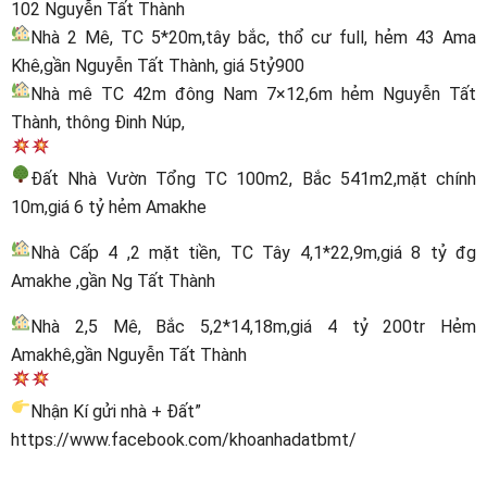
102 Nguyễn Tất Thành
Nhà 2 Mê, TC 5*20m,tây bắc, thổ cư full, hẻm 43 Ama
Khê,gần Nguyễn Tất Thành, giá 5tỷ900
Nhà mê TC 42m đông Nam 7×12,6m hẻm Nguyễn Tất
Thành, thông Đinh Núp,
Đất Nhà Vườn Tổng TC 100m2, Bắc 541m2,mặt chính
10m,giá 6 tỷ hẻm Amakhe
Nhà Cấp 4 ,2 mặt tiền, TC Tây 4,1*22,9m,giá 8 tỷ đg
Amakhe ,gần Ng Tất Thành
Nhà 2,5 Mê, Bắc 5,2*14,18m,giá 4 tỷ 200tr Hẻm
Amakhê,gần Nguyễn Tất Thành
Nhận Kí gửi nhà + Đất”
https://www.facebook.com/khoanhadatbmt/