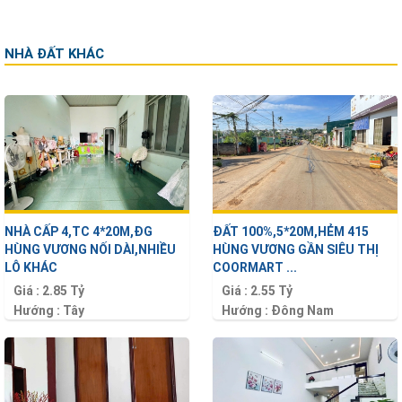
NHÀ ĐẤT KHÁC
NHÀ CẤP 4,TC 4*20M,ĐG
ĐẤT 100%,5*20M,HẺM 415
HÙNG VƯƠNG NỐI DÀI,NHIỀU
HÙNG VƯƠNG GẦN SIÊU THỊ
LÔ KHÁC
COORMART ...
Giá :
2.85 Tỷ
Giá :
2.55 Tỷ
Hướng :
Tây
Hướng :
Đông Nam
Diện tích :
80 m2
Diện tích :
100 m2