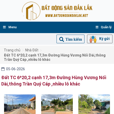
Menu
Quản lý
Ký gửi
Tìm kiếm
>
>
Trang chủ
Nhà Đất
Đất TC 6*20,2 cạnh 17,3m Đường Hùng Vương Nối Dài,thông
Trần Quý Cáp ,nhiều lô khác
05-06-2026
Đất TC 6*20,2 cạnh 17,3m Đường Hùng Vương Nối
Dài,thông Trần Quý Cáp ,nhiều lô khác