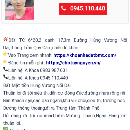
0945.110.440
Đất TC 6*20,2 cạnh 17,3m Đường Hùng Vương Nối
Dài,thông Trần Quý Cáp ,nhiều lô khác
Vào Trang xem nhanh:
https://khoanhadatbmt.com/
Đăng tin miễn phí :
https://chotaynguyen.vn/
Liên hệ: A Khoa 0983.987.631
Liên hệ: A Khoa 0945.110.440
Đất Mặt tiền Hùng Vương Nối Dài
Thuận lợi đi tới siêu thị,dân cư đông đúc,đường nhựa rộng rãi
Gần Khách sạn,các ban ngành,khu vui chơi,siêu thị,trường học.
Đường thông thoáng,đi ra Trung tâm Thành Phố.
Dễ dàng đi tới coomart,biti’s,Mường Thanh,Ngân Hàng rất
thuận lợi.