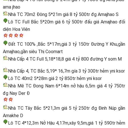
ama jhao
Nhà TC 70m2 Đông 5*21m giá 8 tỷ 500tr đg Amajhao S
Lô TC Full Bắc 5*20m giá 6 tỷ 500tr đấu giá Amajhao đối
diện Hoa Viên
Đất TC 100% ,Bắc 5*17m,giá 3 tỷ 150tr Đường Y Khu,gần
Amajhao,gần siêu Thị Coomart
Nhà Cấp 4 TC Full 5,18*18,8 giá 4 tỷ 800 đường Y som M
Nhà Cấp 4, TC Bắc 5,19* 16,7m gía 3 tỷ 300tr hẻm yni ksor
Lô TC 40m2 5*28m giá 2 tỷ 850tr hẻm yni ksor
Nhà Mê TC Đong Nam 6*14m nở hậu 6,5m giá 4 tỷ 750tr
đg Nay Der Đ
Nhà TC Tây Bắc 5*21,3m giá 5 tỷ 250tr đg Đinh Núp gần
Amakhe D
Lô TC 4*12,3m Nở Hậu 4,17m,xây 9,5m,giá 1 tỷ 590tr hẻm