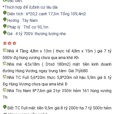
Đặc biệt:
*Thích hợp để ở,định cư lâu dài.
Diện tích : 6*20,2 cạnh 17,3m Tổng 109,4m2
Hướng : Tây Nam
Pháp lý : Thổ cư 93,1m
Giá : 4 tỷ 700tr thương lượng nhẹ
Nhà 4 Tầng 4,8m x 13m ( thực tế 4,8m x 15m ) giá 7 tỷ
500tr đg hùng vương chưa qua ama khê Kh
Nhà mê 4,5x18m ( Dtsd 180m2) mặt tiền kinh doanh
đường Hùng Vương, ngay trung tâm- Giá 7tỷ680
Nhà TC Full 5,6*20m thực 5,8*20m nở hậu 5,9m giá 6 tỷ
Đg Hùng Vương chưa qua ama khê Đ
Nhà Trọ Nam 8*7,6m giá 2tyr 350tr hẻm 161 hùng vương
Th
Đất TC Full mặt tiền 9,5m giá 8 tỷ 200tr hạ 7 tỷ 500tr hẻm