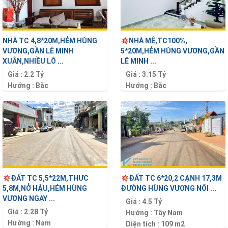
NHÀ TC 4,8*20M,HẺM HÙNG
NHÀ MÊ,TC100%,
VƯƠNG,GẦN LÊ MINH
5*20M,HẺM HÙNG VƯƠNG,GẦN
XUÂN,NHIỀU LÔ ...
LÊ MINH ...
Giá :
2.2 Tỷ
Giá :
3.15 Tỷ
Hướng :
Bắc
Hướng :
Bắc
Diện tích :
96 m2
Diện tích :
100 m2
ĐẤT TC 5,5*22M,THƯC
ĐẤT TC 6*20,2 CẠNH 17,3M
5,8M,NỞ HẬU,HẺM HÙNG
ĐƯỜNG HÙNG VƯƠNG NỐI ...
VƯƠNG NGAY ...
Giá :
4.5 Tỷ
Giá :
2.28 Tỷ
Hướng :
Tây Nam
Hướng :
Nam
Diện tích :
109 m2