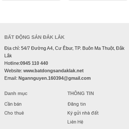
Diện tích :
141 m2
BẤT ĐỘNG SẢN ĐẮK LẮK
Địa chỉ: 54/7 Đường A4, Cư Êbur, TP. Buôn Ma Thuột, Đắk
Lắk
Hotline:
0945 110 440
Website:
www.batdongsandaklak.net
Email:
Ngannguyen.160394@gmail.com
Danh mục
THÔNG TIN
Cần bán
Đăng tin
Cho thuê
Ký gửi nhà đất
Liên Hệ