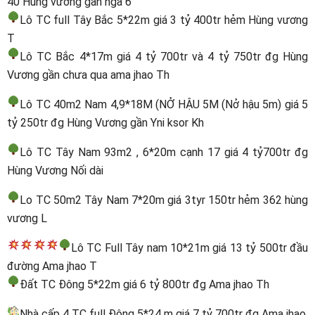
40 Hùng vương gần ngã 6
Lô TC full Tây Bắc 5*22m giá 3 tỷ 400tr hẻm Hùng vương
T
Lô TC Bắc 4*17m giá 4 tỷ 700tr và 4 tỷ 750tr đg Hùng
Vương gần chưa qua ama jhao Th
Lô TC 40m2 Nam 4,9*18M (NỞ HẬU 5M (Nở hậu 5m) giá 5
tỷ 250tr đg Hùng Vương gần Yni ksor Kh
Lô TC Tây Nam 93m2 , 6*20m cạnh 17 giá 4 tỷ700tr đg
Hùng Vương Nối dài
Lo TC 50m2 Tây Nam 7*20m giá 3tyr 150tr hẻm 362 hùng
vương L
Lô TC Full Tây nam 10*21m giá 13 tỷ 500tr đầu
đường Ama jhao T
Đất TC Đông 5*22m giá 6 tỷ 800tr đg Ama jhao Th
Nhà cấp 4 TC full Đông 5*24 m giá 7 tỷ 700tr đg Ama jhao