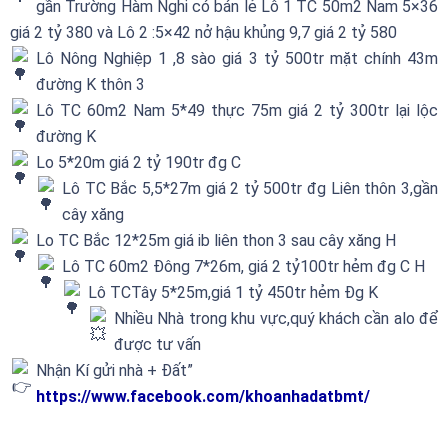
gần Trường Hàm Nghi có bán lẻ Lô 1 TC 50m2 Nam 5×36
giá 2 tỷ 380 và Lô 2 :5×42 nở hậu khủng 9,7 giá 2 tỷ 580
Lô Nông Nghiệp 1 ,8 sào giá 3 tỷ 500tr mặt chính 43m
đường K thôn 3
Lô TC 60m2 Nam 5*49 thực 75m giá 2 tỷ 300tr lại lộc
đường K
Lo 5*20m giá 2 tỷ 190tr đg C
Lô TC Bắc 5,5*27m giá 2 tỷ 500tr đg Liên thôn 3,gần
cây xăng
Lo TC Bắc 12*25m giá ib liên thon 3 sau cây xăng H
Lô TC 60m2 Đông 7*26m, giá 2 tỷ100tr hẻm đg C H
Lô TCTây 5*25m,giá 1 tỷ 450tr hẻm Đg K
Nhiều Nhà trong khu vực,quý khách cần alo để
được tư vấn
Nhận Kí gửi nhà + Đất”
https://www.facebook.com/khoanhadatbmt/