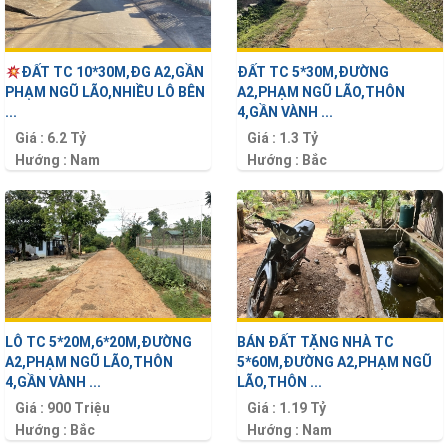
ĐẤT TC 10*30M,ĐG A2,GẦN
ĐẤT TC 5*30M,ĐƯỜNG
PHẠM NGŨ LÃO,NHIỀU LÔ BÊN
A2,PHẠM NGŨ LÃO,THÔN
...
4,GẦN VÀNH ...
Giá :
6.2 Tỷ
Giá :
1.3 Tỷ
Hướng :
Nam
Hướng :
Bắc
Diện tích :
300 m2
Diện tích :
150 m2
LÔ TC 5*20M,6*20M,ĐƯỜNG
BÁN ĐẤT TẶNG NHÀ TC
A2,PHẠM NGŨ LÃO,THÔN
5*60M,ĐƯỜNG A2,PHẠM NGŨ
4,GẦN VÀNH ...
LÃO,THÔN ...
Giá :
900 Triệu
Giá :
1.19 Tỷ
Hướng :
Bắc
Hướng :
Nam