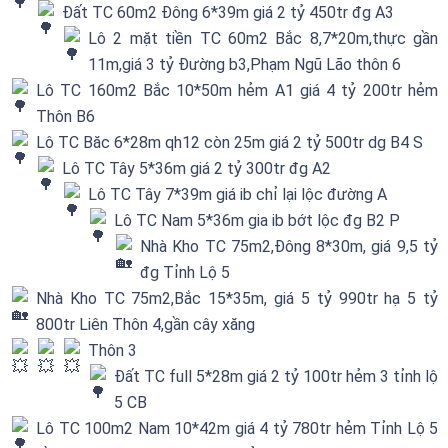
Đất TC 60m2 Đông 6*39m giá 2 tỷ 450tr đg A3
Lô 2 mặt tiền TC 60m2 Bắc 8,7*20m,thực gần
11m,giá 3 tỷ Đường b3,Phạm Ngũ Lão thôn 6
Lô TC 160m2 Bắc 10*50m hẻm A1 giá 4 tỷ 200tr hẻm
Thôn B6
Lô TC Băc 6*28m qh12 còn 25m giá 2 tỷ 500tr dg B4 S
Lô TC Tây 5*36m giá 2 tỷ 300tr đg A2
Lô TC Tây 7*39m giá ib chỉ lại lộc đường A
Lô TC Nam 5*36m gia ib bớt lộc đg B2 P
Nhà Kho TC 75m2,Đông 8*30m, giá 9,5 tỷ
đg Tỉnh Lộ 5
Nhà Kho TC 75m2,Bắc 15*35m, giá 5 tỷ 990tr hạ 5 tỷ
800tr Liên Thôn 4,gần cây xăng
Thôn 3
Đất TC full 5*28m giá 2 tỷ 100tr hẻm 3 tỉnh lộ
5 CB
Lô TC 100m2 Nam 10*42m giá 4 tỷ 780tr hẻm Tỉnh Lộ 5