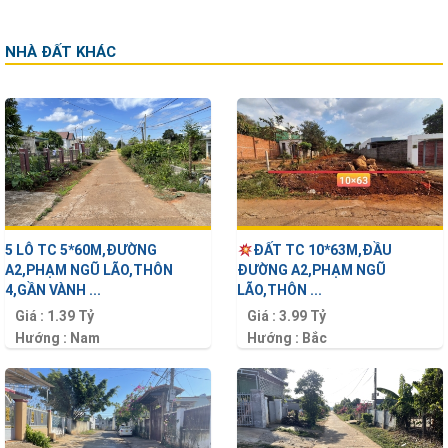
NHÀ ĐẤT KHÁC
5 LÔ TC 5*60M,ĐƯỜNG
ĐẤT TC 10*63M,ĐẦU
A2,PHẠM NGŨ LÃO,THÔN
ĐƯỜNG A2,PHẠM NGŨ
4,GẦN VÀNH ...
LÃO,THÔN ...
Giá :
1.39 Tỷ
Giá :
3.99 Tỷ
Hướng :
Nam
Hướng :
Bắc
Diện tích :
300 m2
Diện tích :
638 m2