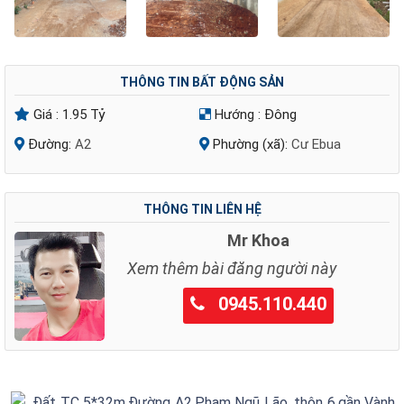
THÔNG TIN BẤT ĐỘNG SẢN
Giá :
1.95 Tỷ
Hướng :
Đông
Đường:
A2
Phường (xã):
Cư Ebua
THÔNG TIN LIÊN HỆ
Mr Khoa
Xem thêm bài đăng người này
0945.110.440
Đất TC 5*32m,Đường A2,Phạm Ngũ Lão, thôn 6,gần Vành