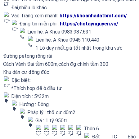
Đai,nhiều lô khác
Vào Trang xem nhanh:
https://khoanhadatbmt.com/
Đăng tin miễn phí :
https://chotaynguyen.vn/
Liên hệ: A Khoa 0983.987.631
Liên hệ: A Khoa 0945.110.440
1 Lô duy nhất,giá tốt nhất trong khu vực
Đường petong rộng rãi
Cách Vành Đai tầm 600m,cách đg chính tầm 300
Khu dân cư đông đúc
Đặc biệt:
*Thích hơp để ở.đầu tư
Diện tích : 5*32m
Hướng : Đông
Pháp lý : thổ cư 40m2
Giá : 1 tỷ 950tr
Thôn 6
Đất TC Bắc