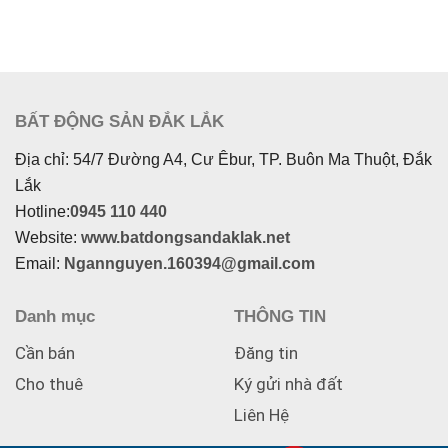
Diện tích :
100 m2
Diện tích :
300 m2
BẤT ĐỘNG SẢN ĐẮK LẮK
Địa chỉ: 54/7 Đường A4, Cư Êbur, TP. Buôn Ma Thuột, Đắk
Lắk
Hotline:
0945 110 440
Website:
www.batdongsandaklak.net
Email:
Ngannguyen.160394@gmail.com
Danh mục
THÔNG TIN
Cần bán
Đăng tin
Cho thuê
Ký gửi nhà đất
Liên Hệ