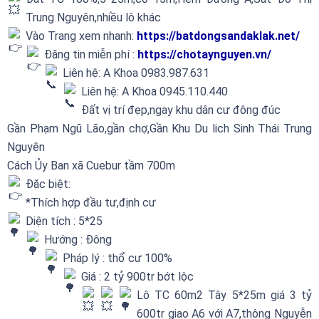
Trung Nguyên,nhiều lô khác
Vào Trang xem nhanh:
https://batdongsandaklak.net/
Đăng tin miễn phí :
https://chotaynguyen.vn/
Liên hệ: A Khoa 0983.987.631
Liên hệ: A Khoa 0945.110.440
Đất vị trí đẹp,ngay khu dân cư đông đúc
Gần Phạm Ngũ Lão,gần chợ,Gần Khu Du lich Sinh Thái Trung
Nguyên
Cách Ủy Ban xã Cuebur tầm 700m
Đặc biệt:
*Thích hợp đầu tư,định cư
Diện tích : 5*25
Hướng : Đông
Pháp lý : thổ cư 100%
Giá : 2 tỷ 900tr bớt lộc
Lô TC 60m2 Tây 5*25m giá 3 tỷ
600tr giao A6 với A7,thông Nguyễn