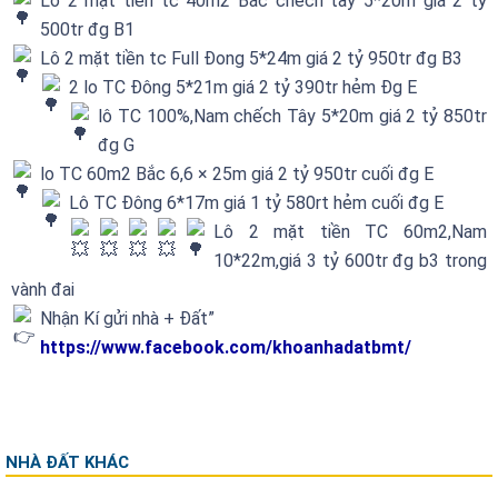
Lô 2 mặt tiền tc 40m2 Bắc chếch tây 5*20m giá 2 tỷ
500tr đg B1
Lô 2 mặt tiền tc Full Đong 5*24m giá 2 tỷ 950tr đg B3
2 lo TC Đông 5*21m giá 2 tỷ 390tr hẻm Đg E
lô TC 100%,Nam chếch Tây 5*20m giá 2 tỷ 850tr
đg G
lo TC 60m2 Bắc 6,6 × 25m giá 2 tỷ 950tr cuối đg E
Lô TC Đông 6*17m giá 1 tỷ 580rt hẻm cuối đg E
Lô 2 mặt tiền TC 60m2,Nam
10*22m,giá 3 tỷ 600tr đg b3 trong
vành đai
Nhận Kí gửi nhà + Đất”
https://www.facebook.com/khoanhadatbmt/
NHÀ ĐẤT KHÁC