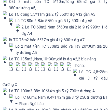
Đất 2 mặt tiền TC 5*10m,Tổng 68m2 giá 2 tỷ
980trđường A5,
Lô TC đông 5,5*11m giá 2 tỷ 550tr đg A12 gần A5
Lô TC 80m2 Bắc 5*50m giá 5 tỷ 500tr đg A5
2 Lô TC 60m2 Nam 5*60m giá 2 lô 9 tỷ 990tr 1 lô
đg A4
lô TC 75m2 bắc 5*27m giá 4 tỷ 600tr đg A7
Lô 2 mặt tiền TC 330m2 Bắc và Tây 20*30m giá 20
tỷ đường A5
Lô TC 135m2 ,Nam,10*30m,giá ib đg A2,2 bìa riêng
Thôn 2
Lô TC 4,5*25m
giá 3 tỷ đầu
đường C
Lô TC 100m2 Bắc 10*34m giá 5 tỷ 790tr đường A
Lô TC 60m2 Nam 9,4×14,2m giá 3 tỷ 250tr đường B1
– Phạm Ngũ Lão