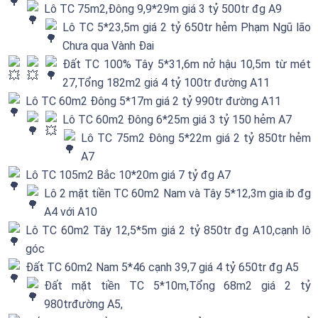
Lô TC 75m2,Đông 9,9*29m giá 3 tỷ 500tr đg A9
Lô TC 5*23,5m giá 2 tỷ 650tr hẻm Phạm Ngũ lão
Chưa qua Vành Đai
Đất TC 100% Tây 5*31,6m nở hậu 10,5m từ mét
27,Tổng 182m2 giá 4 tỷ 100tr đường A11
Lô TC 60m2 Đông 5*17m giá 2 tỷ 990tr đường A11
Lô TC 60m2 Đông 6*25m giá 3 tỷ 150 hẻm A7
Lô TC 75m2 Đông 5*22m giá 2 tỷ 850tr hẻm
A7
Lô TC 105m2 Bắc 10*20m giá 7 tỷ đg A7
Lô 2 mặt tiền TC 60m2 Nam và Tây 5*12,3m gia ib đg
A4 với A10
Lô TC 60m2 Tây 12,5*5m giá 2 tỷ 850tr đg A10,cạnh lô
góc
Đất TC 60m2 Nam 5*46 cạnh 39,7 giá 4 tỷ 650tr đg A5
Đất mặt tiền TC 5*10m,Tổng 68m2 giá 2 tỷ
980trđường A5,