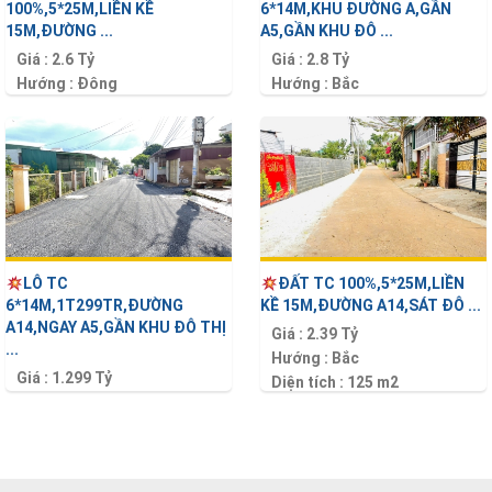
100%,5*25M,LIỀN KỀ
6*14M,KHU ĐƯỜNG A,GẦN
15M,ĐƯỜNG ...
A5,GẦN KHU ĐÔ ...
Giá :
2.6 Tỷ
Giá :
2.8 Tỷ
Hướng :
Đông
Hướng :
Bắc
Diện tích :
125 m2
Diện tích :
84 m2
LÔ TC
ĐẤT TC 100%,5*25M,LIỀN
6*14M,1T299TR,ĐƯỜNG
KỀ 15M,ĐƯỜNG A14,SÁT ĐÔ ...
A14,NGAY A5,GẦN KHU ĐÔ THỊ
Giá :
2.39 Tỷ
...
Hướng :
Bắc
Giá :
1.299 Tỷ
Diện tích :
125 m2
Hướng :
Đông
Diện tích :
84 m2