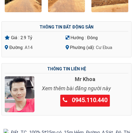
THÔNG TIN BẤT ĐỘNG SẢN
Giá :
2.9 Tỷ
Hướng :
Đông
Đường:
A14
Phường (xã):
Cư Ebua
THÔNG TIN LIÊN HỆ
Mr Khoa
Xem thêm bài đăng người này
0945.110.440
Đất TC 100%,5*25m,có 15m,Hẻm Đường A,Sát Đô Thị