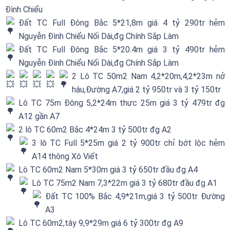
Đình Chiểu
Đất TC Full Đông Bắc 5*21,8m giá 4 tỷ 290tr hẻm
Nguyễn Đình Chiểu Nối Dài,đg Chính Sắp Làm
Đất TC Full Đông Bắc 5*20.4m giá 3 tỷ 490tr hẻm
Nguyễn Đình Chiểu Nối Dài,đg Chính Sắp Làm
2 Lô TC 50m2 Nam 4,2*20m,4,2*23m nở
hậu,Đường A7,giá 2 tỷ 950tr và 3 tỷ 150tr
Lô TC 75m Đông 5,2*24m thực 25m giá 3 tỷ 479tr đg
A12 gần A7
2 lô TC 60m2 Bắc 4*24m 3 tỷ 500tr đg A2
3 lô TC Full 5*25m giá 2 tỷ 900tr chỉ bớt lộc hẻm
A14 thông Xô Viết
Lô TC 60m2 Nam 5*30m giá 3 tỷ 650tr đầu đg A4
Lô TC 75m2 Nam 7,3*22m giá 3 tỷ 680tr đầu đg A1
Đất TC 100% Bắc 4,9*21m,giá 3 tỷ 500tr Đường
A3
Lô TC 60m2,tây 9,9*29m giá 6 tỷ 300tr đg A9