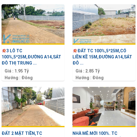
3 LÔ TC
ĐẤT TC 100%,5*25M,CÓ
100%,5*25M,ĐƯỜNG A14,SÁT
LIỀN KỀ 15M,ĐƯỜNG A14,SÁT
ĐÔ THỊ TRUNG ...
ĐÔ ...
Giá :
1.95 Tỷ
Giá :
2.85 Tỷ
Hướng :
Đông
Hướng :
Đông
Diện tích :
125 m2
Diện tích :
125 m2
ĐẤT 2 MẶT TIỀN,TC
NHÀ MÊ.MỚI 100%. TC