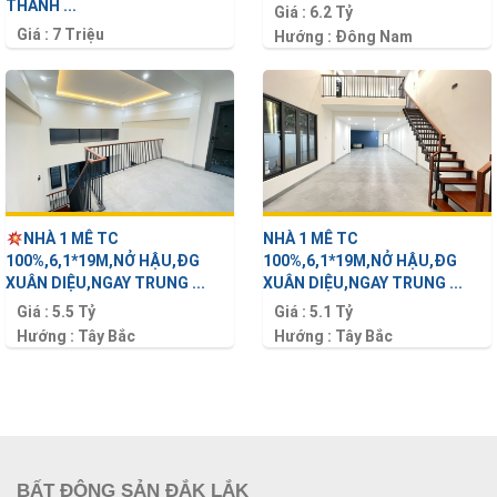
THÀNH ...
Giá :
6.2 Tỷ
Giá :
7 Triệu
Hướng :
Đông Nam
Hướng :
Tây Bắc
Diện tích :
130 m2
Diện tích :
90 m2
NHÀ 1 MÊ TC
NHÀ 1 MÊ TC
100%,6,1*19M,NỞ HẬU,ĐG
100%,6,1*19M,NỞ HẬU,ĐG
XUÂN DIỆU,NGAY TRUNG ...
XUÂN DIỆU,NGAY TRUNG ...
Giá :
5.5 Tỷ
Giá :
5.1 Tỷ
Hướng :
Tây Bắc
Hướng :
Tây Bắc
Diện tích :
115 m2
Diện tích :
116 m2
BẤT ĐỘNG SẢN ĐẮK LẮK