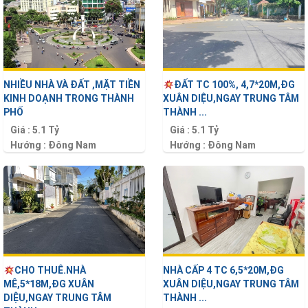
NHIỀU NHÀ VÀ ĐẤT ,MẶT TIỀN
ĐẤT TC 100%, 4,7*20M,ĐG
KINH DOẠNH TRONG THÀNH
XUÂN DIỆU,NGAY TRUNG TÂM
PHỐ
THÀNH ...
Giá :
5.1 Tỷ
Giá :
5.1 Tỷ
Hướng :
Đông Nam
Hướng :
Đông Nam
Diện tích :
94 m2
Diện tích :
94 m2
CHO THUÊ.NHÀ
NHÀ CẤP 4 TC 6,5*20M,ĐG
MÊ,5*18M,ĐG XUÂN
XUÂN DIỆU,NGAY TRUNG TÂM
DIỆU,NGAY TRUNG TÂM
THÀNH ...