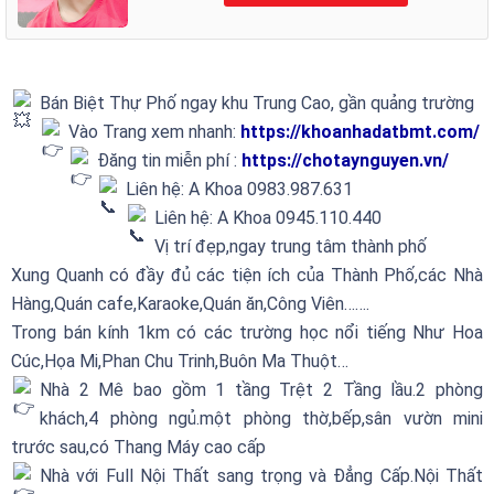
Bán Biệt Thự Phố ngay khu Trung Cao, gần quảng trường
Vào Trang xem nhanh:
https://khoanhadatbmt.com/
Đăng tin miễn phí :
https://chotaynguyen.vn/
Liên hệ: A Khoa 0983.987.631
Liên hệ: A Khoa 0945.110.440
Vị trí đẹp,ngay trung tâm thành phố
Xung Quanh có đầy đủ các tiện ích của Thành Phố,các Nhà
Hàng,Quán cafe,Karaoke,Quán ăn,Công Viên…….
Trong bán kính 1km có các trường học nổi tiếng Như Hoa
Cúc,Họa Mi,Phan Chu Trinh,Buôn Ma Thuột…
Nhà 2 Mê bao gồm 1 tầng Trệt 2 Tầng lầu.2 phòng
khách,4 phòng ngủ.một phòng thờ,bếp,sân vườn mini
trước sau,có Thang Máy cao cấp
Nhà với Full Nội Thất sang trọng và Đẳng Cấp.Nội Thất