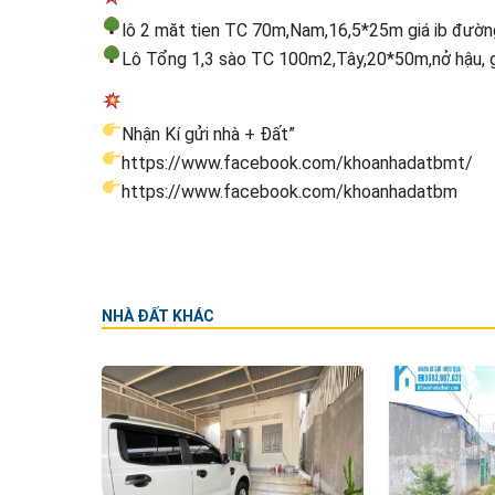
lô 2 măt tien TC 70m,Nam,16,5*25m giá ib đườn
Lô Tổng 1,3 sào TC 100m2,Tây,20*50m,nở hậu, g
Nhận Kí gửi nhà + Đất”
https://www.facebook.com/khoanhadatbmt/
https://www.facebook.com/khoanhadatbm
NHÀ ĐẤT KHÁC