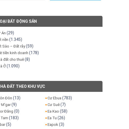
OẠI BẤT ĐỘNG SẢN
(29)
 Án
(1.345)
t nền
(59)
t Sào – Đất rẫy
(178)
t tiền kinh doanh
(8)
à đất cho thuê
(1.090)
à Ở
HÀ ĐẤT THEO KHU VỰC
(13)
(783)
ôn Đôn
Cư Ebua
(9)
(7)
 M'gar
Cư Suê
(0)
(58)
or Đăng
Ea Kao
(183)
(26)
 Tam
Ea Tu
(5)
(3)
bar
Eapok