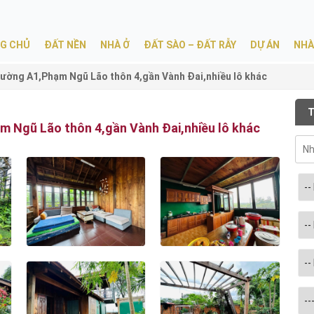
G CHỦ
ĐẤT NỀN
NHÀ Ở
ĐẤT SÀO – ĐẤT RẪY
DỰ ÁN
NHÀ
ờng A1,Phạm Ngũ Lão thôn 4,gần Vành Đai,nhiều lô khác
T
 Ngũ Lão thôn 4,gần Vành Đai,nhiều lô khác