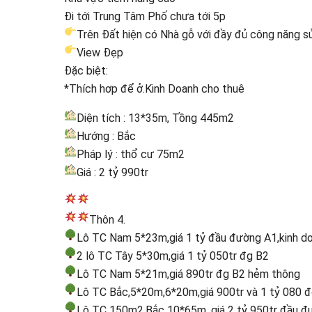
Đi tới Trung Tâm Phố chưa tới 5p
Trên Đất hiện có Nhà gỗ với đầy đủ công năng 
View Đẹp
Đặc biệt:
*Thích hơp để ở.Kinh Doanh cho thuê
Diện tích : 13*35m, Tồng 445m2
Hướng : Bắc
Pháp lý : thổ cư 75m2
Giá : 2 tỷ 990tr
Thôn 4.
Lô TC Nam 5*23m,giá 1 tỷ đầu đường A1,kinh do
2 lô TC Tây 5*30m,giá 1 tỷ 050tr đg B2
Lô TC Nam 5*21m,giá 890tr đg B2 hẻm thông
Lô TC Bắc,5*20m,6*20m,giá 900tr và 1 tỷ 080 
Lô TC 150m2,Bắc 10*65m, giá 2 tỷ 950tr đầu đ