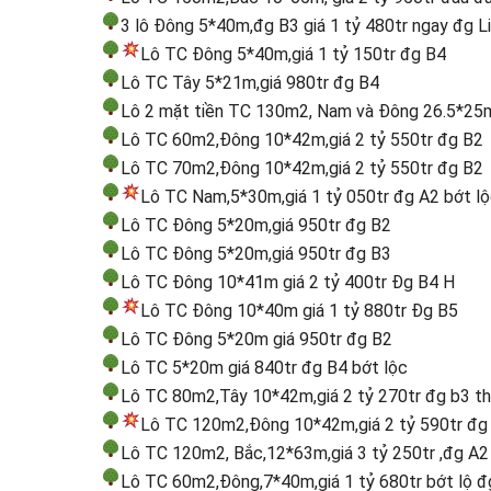
3 lô Đông 5*40m,đg B3 giá 1 tỷ 480tr ngay đg L
Lô TC Đông 5*40m,giá 1 tỷ 150tr đg B4
Lô TC Tây 5*21m,giá 980tr đg B4
Lô 2 mặt tiền TC 130m2, Nam và Đông 26.5*25m,
Lô TC 60m2,Đông 10*42m,giá 2 tỷ 550tr đg B2
Lô TC 70m2,Đông 10*42m,giá 2 tỷ 550tr đg B2
Lô TC Nam,5*30m,giá 1 tỷ 050tr đg A2 bớt lộ
Lô TC Đông 5*20m,giá 950tr đg B2
Lô TC Đông 5*20m,giá 950tr đg B3
Lô TC Đông 10*41m giá 2 tỷ 400tr Đg B4 H
Lô TC Đông 10*40m giá 1 tỷ 880tr Đg B5
Lô TC Đông 5*20m giá 950tr đg B2
Lô TC 5*20m giá 840tr đg B4 bớt lộc
Lô TC 80m2,Tây 10*42m,giá 2 tỷ 270tr đg b3 t
Lô TC 120m2,Đông 10*42m,giá 2 tỷ 590tr đg 
Lô TC 120m2, Bắc,12*63m,giá 3 tỷ 250tr ,đg A2
Lô TC 60m2,Đông,7*40m,giá 1 tỷ 680tr bớt lộ đ