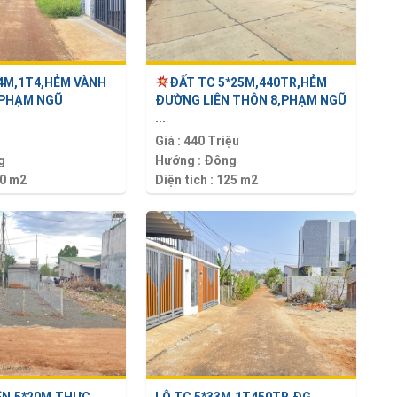
24M,1T4,HẺM VÀNH
ĐẤT TC 5*25M,440TR,HẺM
 PHẠM NGŨ
ĐƯỜNG LIÊN THÔN 8,PHẠM NGŨ
...
Giá :
440 Triệu
g
Hướng :
Đông
0 m2
Diện tích :
125 m2
IỀN,5*20M,THỰC
LÔ TC 5*33M,1T450TR,ĐG