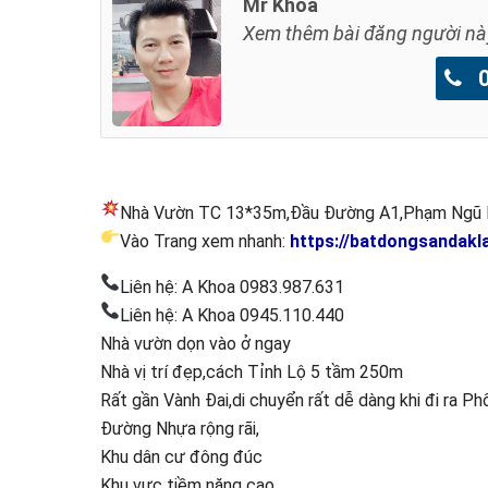
Mr Khoa
Xem thêm bài đăng người nà
09
Nhà Vườn TC 13*35m,Đầu Đường A1,Phạm Ngũ Lão
Vào Trang xem nhanh:
https://batdongsandakla
Liên hệ: A Khoa 0983.987.631
Liên hệ: A Khoa 0945.110.440
Nhà vườn dọn vào ở ngay
Nhà vị trí đẹp,cách Tỉnh Lộ 5 tầm 250m
Rất gần Vành Đai,di chuyển rất dễ dàng khi đi ra Ph
Đường Nhựa rộng rãi,
Khu dân cư đông đúc
Khu vực tiềm năng cao