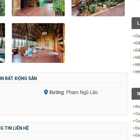
L
Dự
Đấ
Đấ
Mặ
Nh
Nh
IN BẤT ĐỘNG SẢN
c
Đường:
Phạm Ngũ Lão
N
Bu
Cư
Cu
Ea
 TIN LIÊN HỆ
Ea