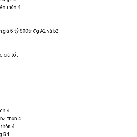
iên thôn 4
giá 5 tỷ 800tr đg A2 và b2
c giá tốt
hôn 4
b3 thôn 4
 thôn 4
g B4