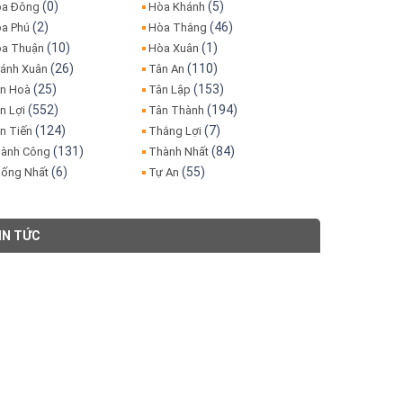
(0)
(5)
a Đông
Hòa Khánh
(2)
(46)
a Phú
Hòa Thắng
(10)
(1)
a Thuận
Hòa Xuân
(26)
(110)
ánh Xuân
Tân An
(25)
(153)
n Hoà
Tân Lập
(552)
(194)
n Lợi
Tân Thành
(124)
(7)
n Tiến
Thắng Lợi
(131)
(84)
ành Công
Thành Nhất
(6)
(55)
ống Nhất
Tự An
IN TỨC