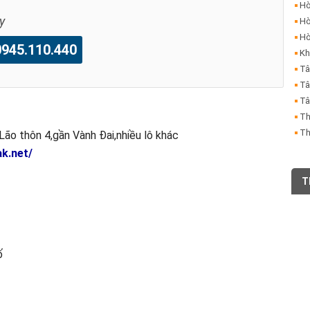
Hò
y
Hò
Hò
45.110.440
Kh
Tâ
Tâ
Tâ
Th
Th
 thôn 4,gần Vành Đai,nhiều lô khác
k.net/
T
ố