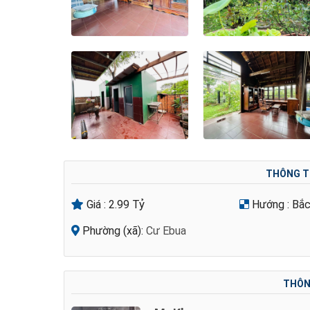
THÔNG T
Giá :
2.99 Tỷ
Hướng :
Bắ
Phường (xã):
Cư Ebua
THÔNG