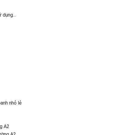
sử dụng…
anh nhỏ lẻ
đg A2
ường A2