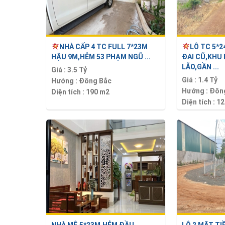
NHÀ CẤP 4 TC FULL 7*23M
LÔ TC 5*
HẬU 9M,HẺM 53 PHẠM NGŨ ...
ĐAI CŨ,KHU
LÃO,GẦN ...
Giá :
3.5 Tỷ
Giá :
1.4 Tỷ
Hướng :
Đông Bắc
Hướng :
Đôn
Diện tích :
190 m2
Diện tích :
12
NHÀ MÊ,5*23M,HẺM ĐẦU
LÔ 2 MẶT T