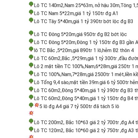
Lô TC 140m2,Nam 25*63m, nở hậu 30m,Tông 1,5 
Lô TC Nam 5*22m,giá 1 tỷ 150tr đg A1
Lô TC Tây 5*40m,giá 1 tỷ 390tr bớt lộc đg B3
Lô TC Đông 5*20m,giá 950tr đg B2 bớt lộc
Lô TC Đông 5*20m,Đông 1 tỷ 150tr đg B3 gần 
lô TC Bắc ,5*20m,giá 890tr 1 lô,hẻm B2 thôn 4
Lô TC 60m2,Bắc ,5*29m,giá 1 tỷ 300tr ,đầu đườ
Lô 2 mặt tiền TC 100%,Nam,6*28m,giá 250tr 1 
Lô TC 100%,Nam,7*28m,giá 2500tr 1 mét,liền 
Lô Tổng 9,4 sào,mặt tiền 39m.giá 6 tỷ 500tr h
Lô TC 60m2,Đông 5*40m,giá 1 tỷ 390tr đg B3 t
Lô TC 60m2,Đông 5*40m,giá 1 tỷ 150tr đg B4 th
5 lô đg A4 giá 7 tỷ 500tr đã tách 5 lô
Lô TC 200m2, Bắc 10*63 giá 2 tỷ 700tr ,đg A4 t
Lô TC 120m2, Bắc 10*60 giá 2 tỷ 750tr ,đg A3 t