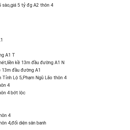
sào,giá 5 tỷ đg A2 thôn 4
A1
ng A1 T
mét,liền kề 13m đầu đường A1 N
kề 13m đầu đường A1
ẻm Tỉnh Lộ 5,Phạm Ngũ Lão thôn 4
hôn 4
ôn 4 bớt lộc
hôn 4
hôn 4,đối diện sân banh