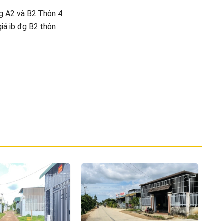
g A2 và B2 Thôn 4
iá ib đg B2 thôn