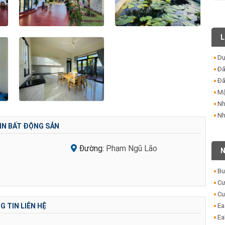
L
Dự
Đấ
Đấ
Mặ
Nh
Nh
IN BẤT ĐỘNG SẢN
c
Đường:
Phạm Ngũ Lão
N
Bu
Cư
Cu
Ea
 TIN LIÊN HỆ
Ea