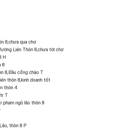
ôn 8,chưa qua chợ
đường Liên Thôn 8,chưa tới chợ
8 H
n 8
hôn 8,Đầu cổng chào T
ên thôn 8,kinh doanh tốt
n thôn 4
tr T
r phạm ngũ lão thôn 8
r
Lão, thôn 8 P