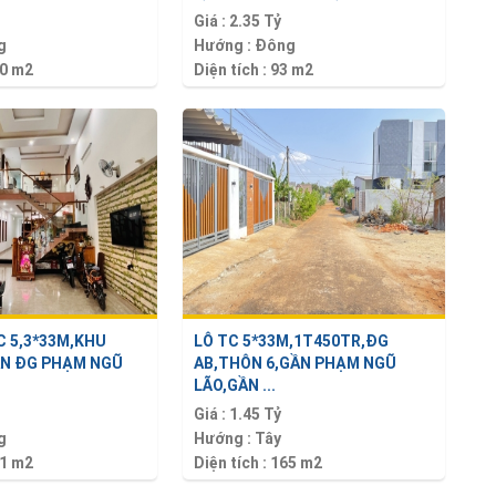
Giá :
2.35 Tỷ
g
Hướng :
Đông
0 m2
Diện tích :
93 m2
C 5,3*33M,KHU
LÔ TC 5*33M,1T450TR,ĐG
N ĐG PHẠM NGŨ
AB,THÔN 6,GẦN PHẠM NGŨ
LÃO,GẦN ...
Giá :
1.45 Tỷ
g
Hướng :
Tây
1 m2
Diện tích :
165 m2