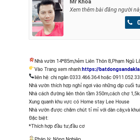
Mr Khoa
Xem thêm bài đăng người nà
09
Nhà vườn 14*85m,hẻm Liên Thôn 8,Phạm Ngũ Lão
Vào Trang xem nhanh:
https://batdongsandakla
liên hệ: chị ngân 0333.466.364 hoặc 0911.052.3
Nhà vườn thích hợp nghỉ ngơi vào những dịp cuối t
Nhà cách đường liên thôn tầm 350m,cách chợ 1,5
Xung quanh khu vực có Home stay Lee House
Nhà vườn được chăm chút tỉ mỉ với dàn cây,và khuô
Đặc biệt:
*Thích hợp đầu tư,đầu cơ
Pháp lý: Nông Nghiệp