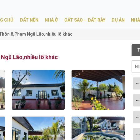
G CHỦ
ĐẤT NỀN
NHÀ Ở
ĐẤT SÀO – ĐẤT RẪY
DỰ ÁN
NHÀ
Thôn 8,Phạm Ngũ Lão,nhiều lô khác
T
 Ngũ Lão,nhiều lô khác