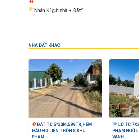
Nhận Kí gửi nhà + Đất”
NHÀ ĐẤT KHÁC
ĐẤT TC 5*30M,599TR,HẺM
LÔ TC 7X
ĐẦU ĐG LIÊN THÔN 8,KHU
PHẠM NGŨ L
PHẠM ...
VÀNH ...