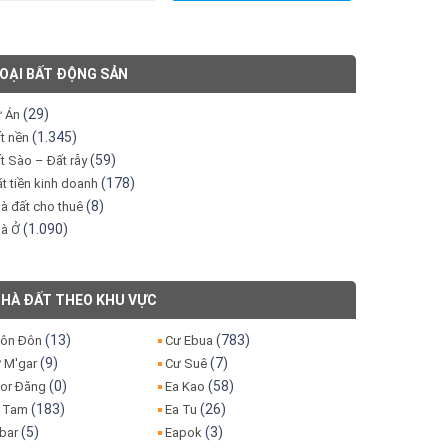
OẠI BẤT ĐỘNG SẢN
(29)
 Án
(1.345)
t nền
(59)
t Sào – Đất rẫy
(178)
t tiền kinh doanh
(8)
à đất cho thuê
(1.090)
à Ở
HÀ ĐẤT THEO KHU VỰC
(13)
(783)
ôn Đôn
Cư Ebua
(9)
(7)
 M'gar
Cư Suê
(0)
(58)
or Đăng
Ea Kao
(183)
(26)
 Tam
Ea Tu
(5)
(3)
bar
Eapok