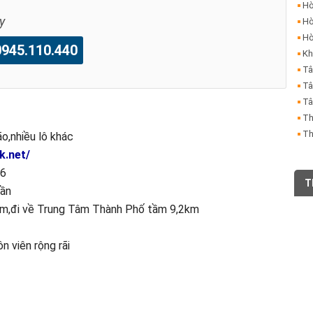
Hò
y
Hò
Hò
45.110.440
Kh
Tâ
Tâ
Tâ
Th
Th
,nhiều lô khác
k.net/
36
T
uần
km,đi về Trung Tâm Thành Phố tầm 9,2km
n viên rộng rãi