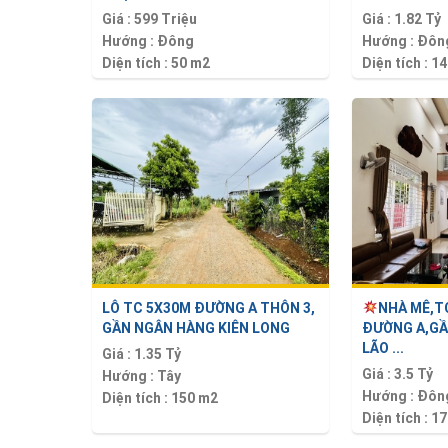
Giá :
599 Triệu
Giá :
1.82 Tỷ
Hướng :
Đông
Hướng :
Đôn
Diện tích :
50 m2
Diện tích :
14
LÔ TC 5X30M ĐƯỜNG A THÔN 3,
NHÀ MÊ,T
GẦN NGÂN HÀNG KIÊN LONG
ĐƯỜNG A,GẦ
LÃO ...
Giá :
1.35 Tỷ
Giá :
3.5 Tỷ
Hướng :
Tây
Hướng :
Đôn
Diện tích :
150 m2
Diện tích :
17