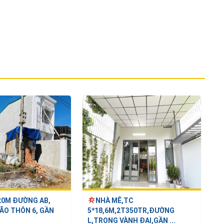
20M ĐƯỜNG AB,
NHÀ MÊ,TC
ÃO THÔN 6, GẦN
5*18,6M,2T350TR,ĐƯỜNG
L,TRONG VÀNH ĐAI,GẦN ...