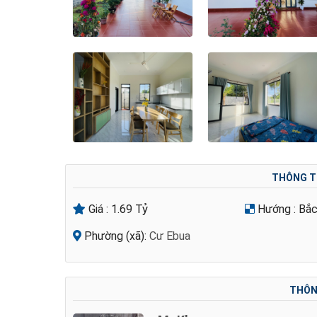
THÔNG T
Giá :
1.69 Tỷ
Hướng :
Bắ
Phường (xã):
Cư Ebua
THÔNG