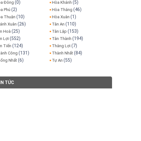
(0)
(5)
a Đông
Hòa Khánh
(2)
(46)
a Phú
Hòa Thắng
(10)
(1)
a Thuận
Hòa Xuân
(26)
(110)
ánh Xuân
Tân An
(25)
(153)
n Hoà
Tân Lập
(552)
(194)
n Lợi
Tân Thành
(124)
(7)
n Tiến
Thắng Lợi
(131)
(84)
ành Công
Thành Nhất
(6)
(55)
ống Nhất
Tự An
IN TỨC