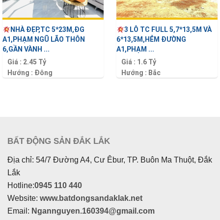
NHÀ ĐẸP,TC 5*23M,ĐG
3 LÔ TC FULL 5,7*13,5M VÀ
A1,PHẠM NGŨ LÃO THÔN
6*13,5M,HẺM ĐƯỜNG
6,GẦN VÀNH ...
A1,PHẠM ...
Giá :
2.45 Tỷ
Giá :
1.6 Tỷ
Hướng :
Đông
Hướng :
Bắc
Diện tích :
115 m2
Diện tích :
77 m2
BẤT ĐỘNG SẢN ĐẮK LẮK
Địa chỉ: 54/7 Đường A4, Cư Êbur, TP. Buôn Ma Thuột, Đắk
Lắk
Hotline:
0945 110 440
Website:
www.batdongsandaklak.net
Email:
Ngannguyen.160394@gmail.com