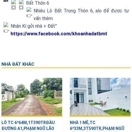
Đất Thôn 6
Nhiêu Lô Đất Trong Thôn 6, alo để được tư
vấn thêm
Nhận Kí gửi nhà + Đất”
https://www.facebook.com/khoanhadatbmt
NHÀ ĐẤT KHÁC
LÔ TC 6*64M,1T390TRĐẦU
NHÀ 1 MÊ,TC
ĐƯỜNG A1,PHẠM NGŨ LÃO
6*33M,3T590TR,PHẠM NGŨ