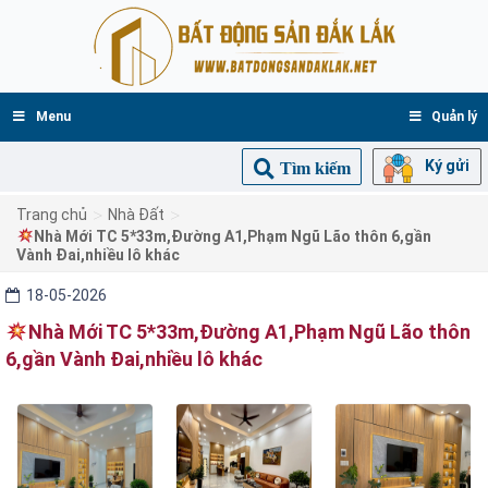
Menu
Quản lý
Ký gửi
Tìm kiếm
>
>
Trang chủ
Nhà Đất
Nhà Mới TC 5*33m,Đường A1,Phạm Ngũ Lão thôn 6,gần
Vành Đai,nhiều lô khác
18-05-2026
Nhà Mới TC 5*33m,Đường A1,Phạm Ngũ Lão thôn
6,gần Vành Đai,nhiều lô khác