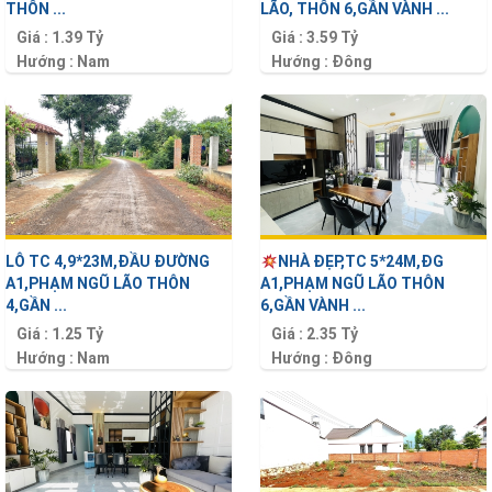
THÔN ...
LÃO, THÔN 6,GẦN VÀNH ...
Giá :
1.39 Tỷ
Giá :
3.59 Tỷ
Hướng :
Nam
Hướng :
Đông
Diện tích :
388 m2
Diện tích :
198 m2
LÔ TC 4,9*23M,ĐẦU ĐƯỜNG
NHÀ ĐẸP,TC 5*24M,ĐG
A1,PHẠM NGŨ LÃO THÔN
A1,PHẠM NGŨ LÃO THÔN
4,GẦN ...
6,GẦN VÀNH ...
Giá :
1.25 Tỷ
Giá :
2.35 Tỷ
Hướng :
Nam
Hướng :
Đông
Diện tích :
112 m2
Diện tích :
120 m2