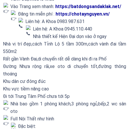
Vào Trang xem nhanh:
https://batdongsandaklak.net/
Đăng tin miễn phí :
https://chotaynguyen.vn/
Liên hệ: A Khoa 0983.987.631
Liên hệ: A Khoa 0945.110.440
Nhà thiết kế Hiện Đại dọn vào ở ngay
Nhà vị trí đẹp,cách Tỉnh Lộ 5 tầm 300m,cách vành đai tầm
550m2
Rất gần Vành Đai,di chuyển rất dễ dàng khi đi ra Phố
Đường Nhựa rộng rãi,xe oto di chuyển tốt,đường thông
thoáng
Khu dân cư đông đúc
Khu vực tiềm năng cao
Đi tới Trung Tâm Phố chưa tới 5p
Nhà bao gồm 1 phòng khách,3 phòng ngủ,bếp,2 wc sân
oto
Full Nội Thất như hình
Đặc biệt: