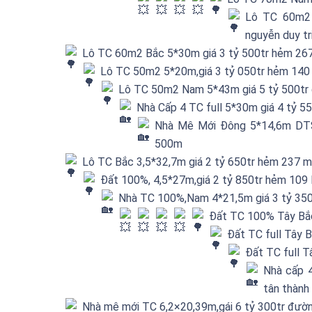
Lô TC 60m2 
nguyễn duy tr
Lô TC 60m2 Bắc 5*30m giá 3 tỷ 500tr hẻm 267
Lô TC 50m2 5*20m,giá 3 tỷ 050tr hẻm 140
Lô TC 50m2 Nam 5*43m giá 5 tỷ 500tr 
Nhà Cấp 4 TC full 5*30m giá 4 tỷ 5
Nhà Mê Mới Đông 5*14,6m DTS
500m
Lô TC Bắc 3,5*32,7m giá 2 tỷ 650tr hẻm 237 m
Đất 100%, 4,5*27m,giá 2 tỷ 850tr hẻm 109
Nhà TC 100%,Nam 4*21,5m giá 3 tỷ 350
Đất TC 100% Tây Bắc 
Đất TC full Tây 
Đất TC full T
Nhà cấp 4
tân thành
Nhà mê mới TC 6,2×20,39m,gái 6 tỷ 300tr đườn