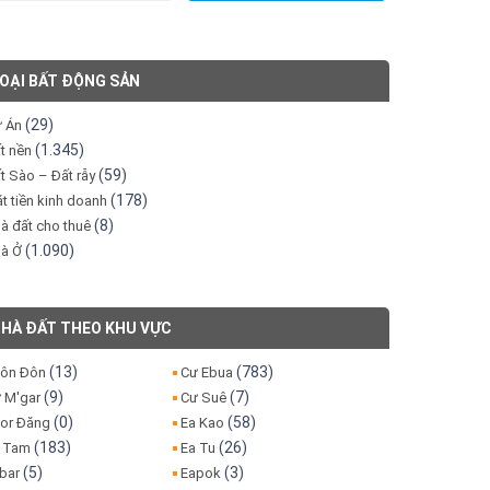
OẠI BẤT ĐỘNG SẢN
(29)
 Án
(1.345)
t nền
(59)
t Sào – Đất rẫy
(178)
t tiền kinh doanh
(8)
à đất cho thuê
(1.090)
à Ở
HÀ ĐẤT THEO KHU VỰC
(13)
(783)
ôn Đôn
Cư Ebua
(9)
(7)
 M'gar
Cư Suê
(0)
(58)
or Đăng
Ea Kao
(183)
(26)
 Tam
Ea Tu
(5)
(3)
bar
Eapok