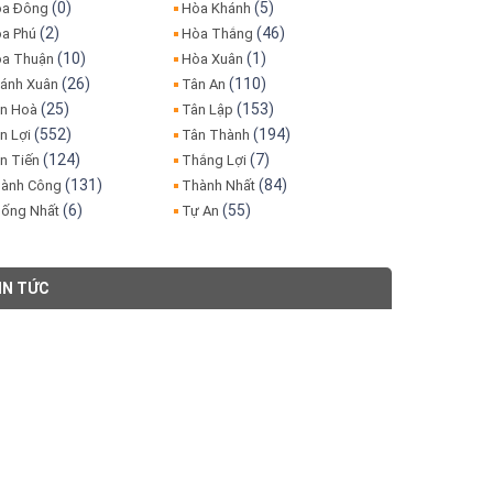
(0)
(5)
a Đông
Hòa Khánh
(2)
(46)
a Phú
Hòa Thắng
(10)
(1)
a Thuận
Hòa Xuân
(26)
(110)
ánh Xuân
Tân An
(25)
(153)
n Hoà
Tân Lập
(552)
(194)
n Lợi
Tân Thành
(124)
(7)
n Tiến
Thắng Lợi
(131)
(84)
ành Công
Thành Nhất
(6)
(55)
ống Nhất
Tự An
IN TỨC