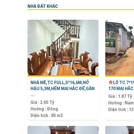
NHÀ ĐẤT KHÁC
NHÀ MÊ,TC FULL,5*16,6M,NỞ
LÔ TC 7*
HẬU 5,3M,HẺM MAI HẮC ĐẾ,GẦN
170 MAI HẮC 
...
Giá :
1.87 Tỷ
Giá :
2.65 Tỷ
Hướng :
Nam
Hướng :
Đông
Diện tích :
13
Diện tích :
85 m2