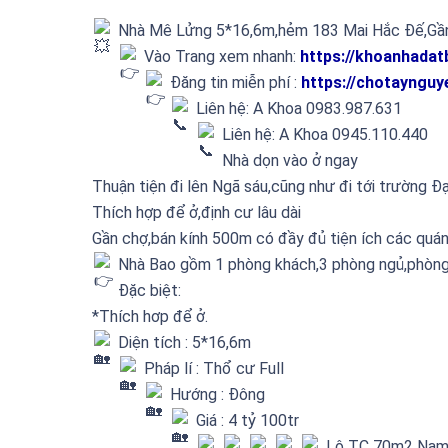
Nhà Mê Lửng 5*16,6m,hẻm 183 Mai Hắc Đế,Gầ
Vào Trang xem nhanh:
https://khoanhada
Đăng tin miễn phí :
https://chotaynguy
Liên hệ: A Khoa 0983.987.631
Liên hệ: A Khoa 0945.110.440
Nhà dọn vào ở ngay
Thuận tiện đi lên Ngã sáu,cũng như đi tới trường Đ
Thích hợp để ở,định cư lâu dài
Gần chợ,bán kính 500m có đầy đủ tiện ích các quá
Nhà Bao gồm 1 phòng khách,3 phòng ngủ,phòng
Đặc biệt:
*Thích hơp để ở.
Diện tích : 5*16,6m
Pháp lí : Thổ cư Full
Hướng : Đông
Giá : 4 tỷ 100tr
Lô TC 70m2 Nam 