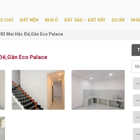
G CHỦ
ĐẤT NỀN
NHÀ Ở
ĐẤT SÀO – ĐẤT RẪY
DỰ ÁN
NHÀ
83 Mai Hắc Đế,Gần Eco Palace
T
 Đế,Gần Eco Palace