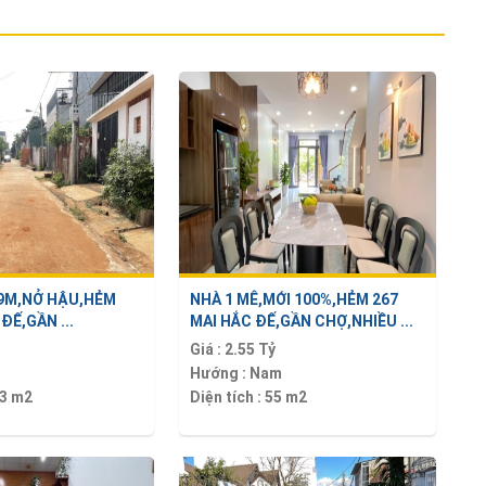
19M,NỞ HẬU,HẺM
NHÀ 1 MÊ,MỚI 100%,HẺM 267
ĐẾ,GẦN ...
MAI HẮC ĐẾ,GẦN CHỢ,NHIỀU ...
Giá :
2.55 Tỷ
Hướng :
Nam
3 m2
Diện tích :
55 m2