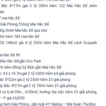
Bắc 6*17m ,giá 3 tỷ 300tr hẻm 122 Mai Hắc đế ,hẻm
inh
 mai hắc đế
 Giải Phóng,Thông Mai Hắc Đế
đg chính Mai hắc đế qua chợ
50tr hẻm 183 mai hắc đế
D 140m2 giá 4 tỷ 350tr hẻm Mai Hắc Đế cách Ecopark
ai hắc đê Nf
 Mai Hắc Đế,gần Eco Park
tr hẻm Đồng Sỹ Bình gần Mai Hắc Đế
4.5 x 15.7m,giá 2 tỷ 350tr hẻm 64 giải phóng
Bắc 5*22m giá 3 tỷ 250tr hẻm 23 giải phóng
ây Bắc 4*27m giá 2 tỷ 750tr hẻm 23 giải phóng
 cũ 6,4x19m , tc50m2, hướng tây bắc hẻm 23 giải phóng,
 – P giá 3tỷ550
g hẻm Giải Phóng , gần ngã 4 Y Ngông – Mai Xuân Thưởng