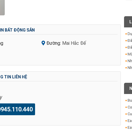
L
IN BẤT ĐỘNG SẢN
Dự
Đấ
ng
Đường:
Mai Hắc Đế
Đấ
Mặ
Nh
Nh
 TIN LIÊN HỆ
N
y
Bu
Cư
45.110.440
Cu
Ea
Ea