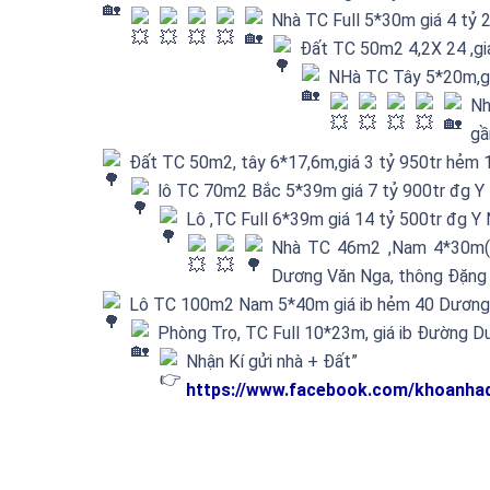
Nhà TC Full 5*30m giá 4 tỷ 
Đất TC 50m2 4,2X 24 ,gi
NHà TC Tây 5*20m,gi
Nh
gầ
Đất TC 50m2, tây 6*17,6m,giá 3 tỷ 950tr hẻm 
lô TC 70m2 Bắc 5*39m giá 7 tỷ 900tr đg Y
Lô ,TC Full 6*39m giá 14 tỷ 500tr đg 
Nhà TC 46m2 ,Nam 4*30m(N
Dương Văn Nga, thông Đặng
Lô TC 100m2 Nam 5*40m giá ib hẻm 40 Dương
Phòng Trọ, TC Full 10*23m, giá ib Đường 
Nhận Kí gửi nhà + Đất”
https://www.facebook.com/khoanha