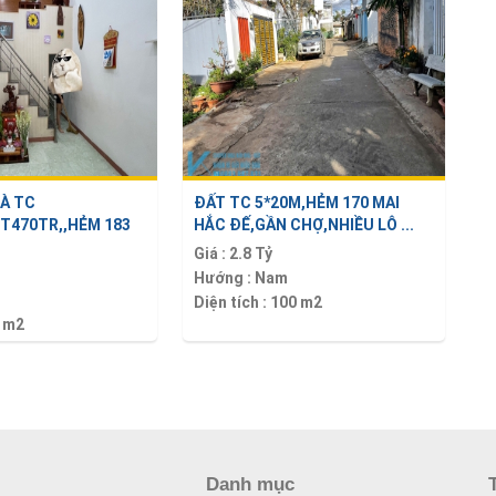
HÀ TC
ĐẤT TC 5*20M,HẺM 170 MAI
1T470TR,,HẺM 183
HẮC ĐẾ,GẦN CHỢ,NHIỀU LÔ ...
Giá :
2.8 Tỷ
Hướng :
Nam
Diện tích :
100 m2
 m2
Danh mục