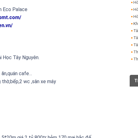
Hò
n Eco Palace
Hò
Hò
tbmt.com/
Kh
en.vn/
Tâ
Tâ
Tâ
Th
ại Học Tây Nguyên.
Th
n ăn,quán cafe…
T
 thờ,bếp,2 wc ,sân xe máy
5*20m giá 2 tỷ 800tr hẻm 170 mai hắc đế