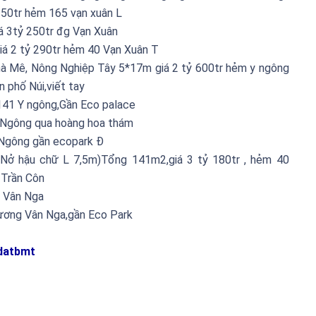
250tr hẻm 165 vạn xuân L
á 3tỷ 250tr đg Vạn Xuân
á 2 tỷ 290tr hẻm 40 Vạn Xuân T
à Mê, Nông Nghiệp Tây 5*17m giá 2 tỷ 600tr hẻm y ngông
n phố Núi,viết tay
141 Y ngông,Gần Eco palace
 Ngông qua hoàng hoa thám
Y Ngông gần ecopark Đ
ở hậu chữ L 7,5m)Tổng 141m2,giá 3 tỷ 180tr , hẻm 40
 Trần Côn
 Vân Nga
Dương Vân Nga,gần Eco Park
datbmt