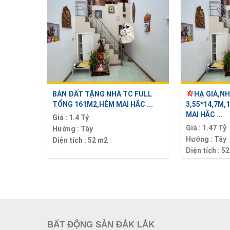
BÁN ĐẤT TẶNG NHÀ TC FULL
HẠ GIÁ,N
TỔNG 161M2,HẺM MAI HẮC ...
3,55*14,7M,
MAI HẮC ...
Giá :
1.4 Tỷ
Giá :
1.47 Tỷ
Hướng :
Tây
Hướng :
Tây
Diện tích :
52 m2
Diện tích :
52
BẤT ĐỘNG SẢN ĐẮK LẮK