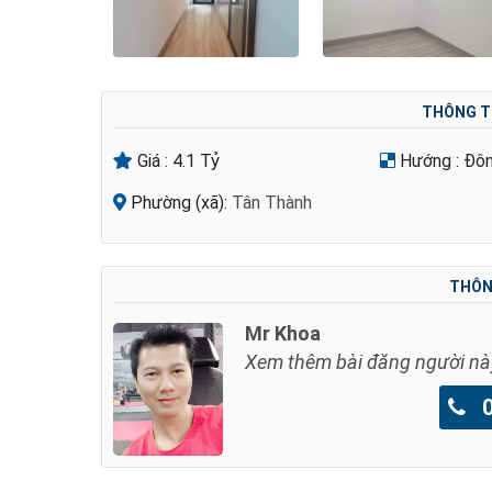
THÔNG T
Giá :
4.1 Tỷ
Hướng :
Đô
Phường (xã):
Tân Thành
THÔNG
Mr Khoa
Xem thêm bài đăng người nà
09