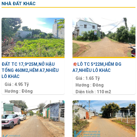
NHÀ ĐẤT KHÁC
ĐẤT TC 17,9*25M,NỞ HẬU
LÔ TC 5*22M,HẺM ĐG
TỔNG 460M2,HẺM A7,NHIỀU
A7,NHIỀU LÔ KHÁC
LÔ KHÁC
Giá :
1.65 Tỷ
Giá :
4.95 Tỷ
Hướng :
Đông
Hướng :
Đông
Diện tích :
110 m2
Diện tích :
460 m2