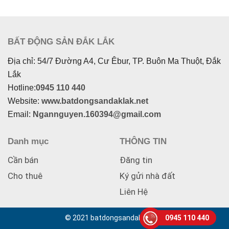
BẤT ĐỘNG SẢN ĐẮK LẮK
Địa chỉ: 54/7 Đường A4, Cư Êbur, TP. Buôn Ma Thuột, Đắk
Lắk
Hotline:
0945 110 440
Website:
www.batdongsandaklak.net
Email:
Ngannguyen.160394@gmail.com
Danh mục
THÔNG TIN
Cần bán
Đăng tin
Cho thuê
Ký gửi nhà đất
Liên Hệ
© 2021 batdongsandaklak.net
0945 110 440