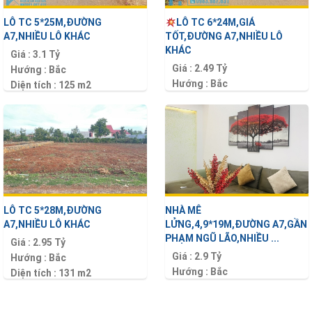
LÔ TC 5*25M,ĐƯỜNG
LÔ TC 6*24M,GIÁ
A7,NHIỀU LÔ KHÁC
TỐT,ĐƯỜNG A7,NHIỀU LÔ
KHÁC
Giá :
3.1 Tỷ
Giá :
2.49 Tỷ
Hướng :
Bắc
Hướng :
Bắc
Diện tích :
125 m2
Diện tích :
146 m2
LÔ TC 5*28M,ĐƯỜNG
NHÀ MÊ
A7,NHIỀU LÔ KHÁC
LỬNG,4,9*19M,ĐƯỜNG A7,GẦN
PHẠM NGŨ LÃO,NHIỀU ...
Giá :
2.95 Tỷ
Giá :
2.9 Tỷ
Hướng :
Bắc
Hướng :
Bắc
Diện tích :
131 m2
Diện tích :
93 m2