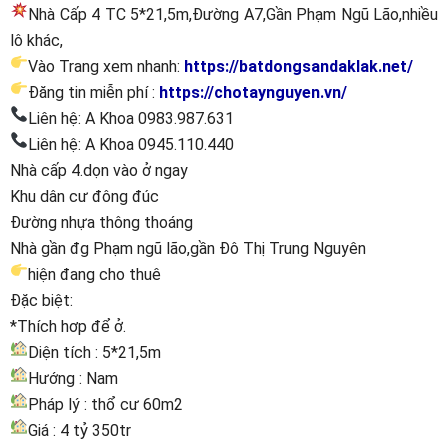
Nhà Cấp 4 TC 5*21,5m,Đường A7,Gần Phạm Ngũ Lão,nhiều
lô khác,
Vào Trang xem nhanh:
https://batdongsandaklak.net/
Đăng tin miễn phí :
https://chotaynguyen.vn/
Liên hệ: A Khoa 0983.987.631
Liên hệ: A Khoa 0945.110.440
Nhà cấp 4.dọn vào ở ngay
Khu dân cư đông đúc
Đường nhựa thông thoáng
Nhà gần đg Phạm ngũ lão,gần Đô Thị Trung Nguyên
hiện đang cho thuê
Đặc biệt:
*Thích hơp để ở.
Diện tích : 5*21,5m
Hướng : Nam
Pháp lý : thổ cư 60m2
Giá : 4 tỷ 350tr