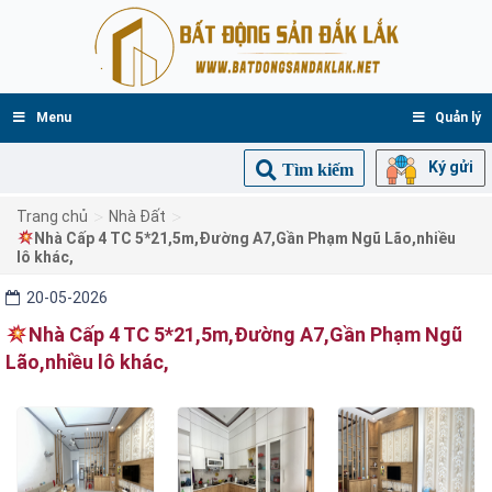
Menu
Quản lý
Ký gửi
Tìm kiếm
>
>
Trang chủ
Nhà Đất
Nhà Cấp 4 TC 5*21,5m,Đường A7,Gần Phạm Ngũ Lão,nhiều
lô khác,
20-05-2026
Nhà Cấp 4 TC 5*21,5m,Đường A7,Gần Phạm Ngũ
Lão,nhiều lô khác,