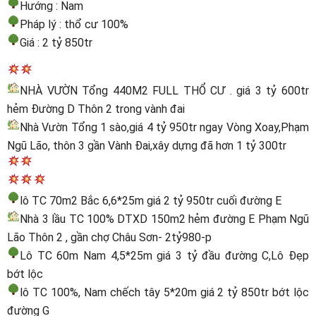
Hướng : Nam
Pháp lý : thổ cư 100%
Giá : 2 tỷ 850tr
NHÀ VƯỜN Tổng 440M2 FULL THỔ CƯ . giá 3 tỷ 600tr
hẻm Đường D Thôn 2 trong vành đai
Nhà Vườn Tổng 1 sào,giá 4 tỷ 950tr ngay Vòng Xoay,Phạm
Ngũ Lão, thôn 3 gần Vành Đai,xây dựng đã hơn 1 tỷ 300tr
lô TC 70m2 Bắc 6,6*25m giá 2 tỷ 950tr cuối đường E
Nhà 3 lầu TC 100% DTXD 150m2 hẻm đường E Phạm Ngũ
Lão Thôn 2 , gần chợ Châu Sơn- 2tỷ980-p
Lô TC 60m Nam 4,5*25m giá 3 tỷ đầu đường C,Lô Đẹp
bớt lộc
lô TC 100%, Nam chếch tây 5*20m giá 2 tỷ 850tr bớt lộc
đường G