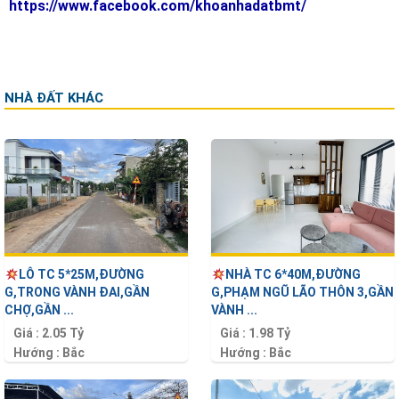
https://www.facebook.com/khoanhadatbmt/
NHÀ ĐẤT KHÁC
LÔ TC 5*25M,ĐƯỜNG
NHÀ TC 6*40M,ĐƯỜNG
G,TRONG VÀNH ĐAI,GẦN
G,PHẠM NGŨ LÃO THÔN 3,GẦN
CHỢ,GẦN ...
VÀNH ...
Giá :
2.05 Tỷ
Giá :
1.98 Tỷ
Hướng :
Bắc
Hướng :
Bắc
Diện tích :
125 m2
Diện tích :
240 m2