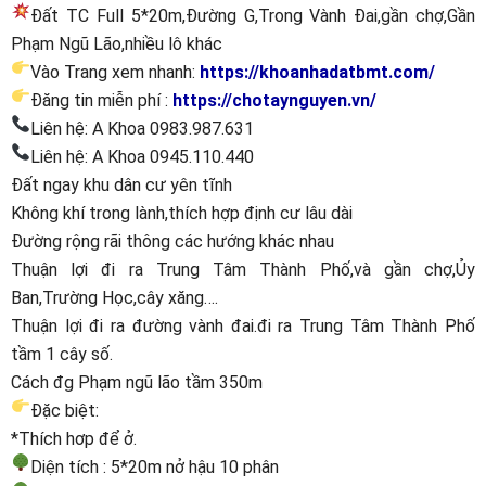
Đất TC Full 5*20m,Đường G,Trong Vành Đai,gần chợ,Gần
Phạm Ngũ Lão,nhiều lô khác
Vào Trang xem nhanh:
https://khoanhadatbmt.com/
Đăng tin miễn phí :
https://chotaynguyen.vn/
Liên hệ: A Khoa 0983.987.631
Liên hệ: A Khoa 0945.110.440
Đất ngay khu dân cư yên tĩnh
Không khí trong lành,thích hợp định cư lâu dài
Đường rộng rãi thông các hướng khác nhau
Thuận lợi đi ra Trung Tâm Thành Phố,và gần chợ,Ủy
Ban,Trường Học,cây xăng….
Thuận lợi đi ra đường vành đai.đi ra Trung Tâm Thành Phố
tầm 1 cây số.
Cách đg Phạm ngũ lão tầm 350m
Đặc biệt:
*Thích hơp để ở.
Diện tích : 5*20m nở hậu 10 phân