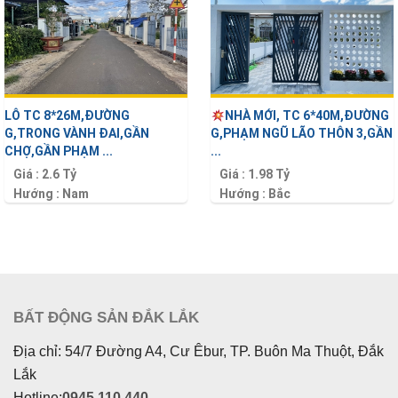
LÔ TC 8*26M,ĐƯỜNG
NHÀ MỚI, TC 6*40M,ĐƯỜNG
G,TRONG VÀNH ĐAI,GẦN
G,PHẠM NGŨ LÃO THÔN 3,GẦN
CHỢ,GẦN PHẠM ...
...
Giá :
2.6 Tỷ
Giá :
1.98 Tỷ
Hướng :
Nam
Hướng :
Bắc
Diện tích :
208 m2
Diện tích :
240 m2
BẤT ĐỘNG SẢN ĐẮK LẮK
Địa chỉ: 54/7 Đường A4, Cư Êbur, TP. Buôn Ma Thuột, Đắk
Lắk
Hotline:
0945 110 440