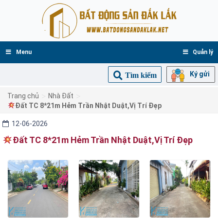
Menu
Quản lý
Ký gửi
Tìm kiếm
>
>
Trang chủ
Nhà Đất
Đất TC 8*21m Hẻm Trần Nhật Duật,Vị Trí Đẹp
12-06-2026
Đất TC 8*21m Hẻm Trần Nhật Duật,Vị Trí Đẹp