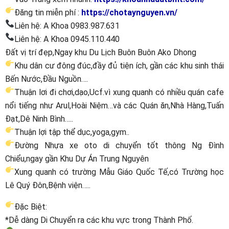
Đăng tin miễn phí :
https://chotaynguyen.vn/
Liên hệ: A Khoa 0983.987.631
Liên hệ: A Khoa 0945.110.440
Đất vị trí đẹp,Ngay khu Du Lịch Buôn Buôn Ako Dhong
Khu dân cư đông đúc,đầy đủ tiện ích, gần các khu sinh thái
Bến Nước,Đầu Nguồn….
Thuận lơi đi chơi,dạo,Ucf.vì xung quanh có nhiều quán cafe
nổi tiếng như Arul,Hoài Niệm…và các Quán ăn,Nhà Hàng,Tuấn
Đạt,Dê Ninh Bình…..
Thuận lợi tập thể dục,yoga,gym..
Đường Nhựa xe oto di chuyển tốt thông Ng Đình
Chiểu,ngay gần Khu Dự Án Trung Nguyên
Xung quanh có trường Mẫu Giáo Quốc Tế,có Trường học
Lê Quý Đôn,Bệnh viện…..
Đặc Biệt:
*Dễ dàng Di Chuyển ra các khu vực trong Thành Phố.