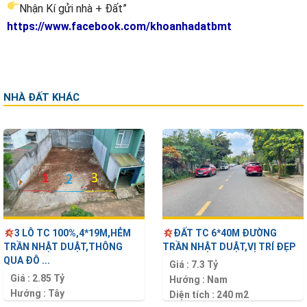
Nhận Kí gửi nhà + Đất”
https://www.facebook.com/khoanhadatbmt
NHÀ ĐẤT KHÁC
3 LÔ TC 100%,4*19M,HẺM
ĐẤT TC 6*40M ĐƯỜNG
TRẦN NHẬT DUẬT,THÔNG
TRẦN NHẬT DUẬT,VỊ TRÍ ĐẸP
QUA ĐÔ ...
Giá :
7.3 Tỷ
Giá :
2.85 Tỷ
Hướng :
Nam
Hướng :
Tây
Diện tích :
240 m2