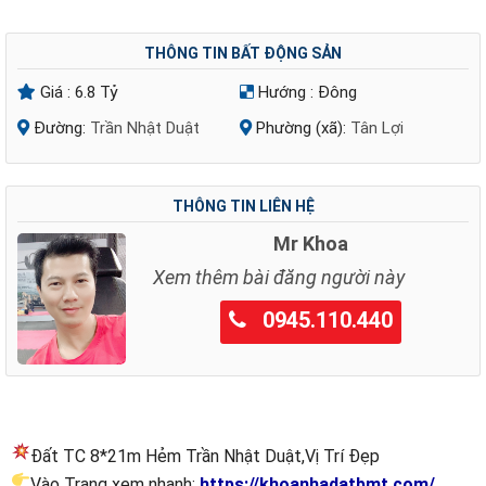
THÔNG TIN BẤT ĐỘNG SẢN
Giá :
6.8 Tỷ
Hướng :
Đông
Đường:
Trần Nhật Duật
Phường (xã):
Tân Lợi
THÔNG TIN LIÊN HỆ
Mr Khoa
Xem thêm bài đăng người này
0945.110.440
Đất TC 8*21m Hẻm Trần Nhật Duật,Vị Trí Đẹp
Vào Trang xem nhanh:
https://khoanhadatbmt.com/