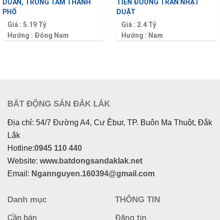
DUẨN, TRUNG TÂM THÀNH
TIỀN ĐƯỜNG TRẦN NHẬT
PHỐ
DUẬT
Giá :
5.19 Tỷ
Giá :
2.4 Tỷ
Hướng :
Đông Nam
Hướng :
Nam
Diện tích :
105 m2
Diện tích :
500 m2
BẤT ĐỘNG SẢN ĐẮK LẮK
Địa chỉ: 54/7 Đường A4, Cư Êbur, TP. Buôn Ma Thuột, Đắk
Lắk
Hotline:
0945 110 440
Website:
www.batdongsandaklak.net
Email:
Ngannguyen.160394@gmail.com
Danh mục
THÔNG TIN
Cần bán
Đăng tin