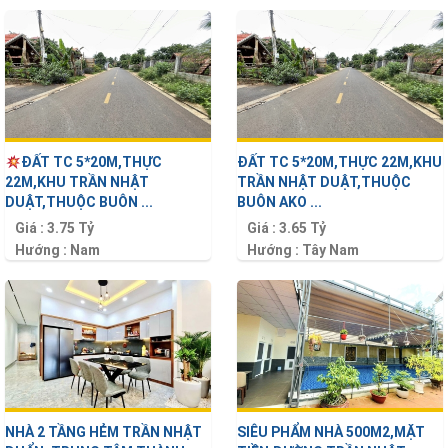
Diện tích :
76 m2
ĐẤT TC 5*20M,THỰC
ĐẤT TC 5*20M,THỰC 22M,KHU
22M,KHU TRẦN NHẬT
TRẦN NHẬT DUẬT,THUỘC
DUẬT,THUỘC BUÔN ...
BUÔN AKO ...
Giá :
3.75 Tỷ
Giá :
3.65 Tỷ
Hướng :
Nam
Hướng :
Tây Nam
Diện tích :
110 m2
Diện tích :
100 m2
NHÀ 2 TẦNG HẺM TRẦN NHẬT
SIÊU PHẨM NHÀ 500M2,MẶT