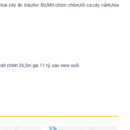
loại cây ăn trái,như Bơ,Mít.chôm chôm,hồ cá.cây cảnh,hoa
 chính 26,5m giá 11 tỷ ,sau view suối