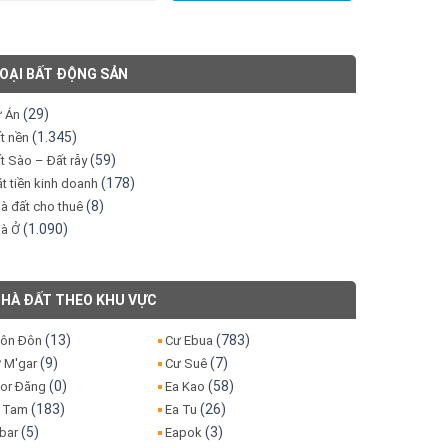
OẠI BẤT ĐỘNG SẢN
(29)
 Án
(1.345)
t nền
(59)
t Sào – Đất rẫy
(178)
t tiền kinh doanh
(8)
à đất cho thuê
(1.090)
à Ở
HÀ ĐẤT THEO KHU VỰC
(13)
(783)
ôn Đôn
Cư Ebua
(9)
(7)
 M'gar
Cư Suê
(0)
(58)
or Đăng
Ea Kao
(183)
(26)
 Tam
Ea Tu
(5)
(3)
bar
Eapok