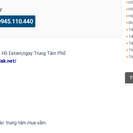
Hò
y
Hò
Hò
45.110.440
Kh
Tâ
Tâ
Tâ
Th
 Hồ Eatam,ngay Trung Tâm Phố
Th
ak.net/
T
,các trung tâm mua sắm.