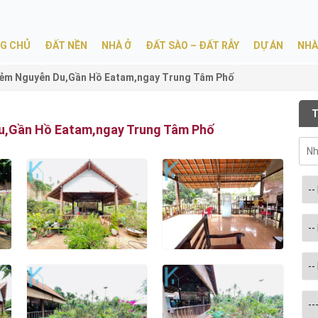
G CHỦ
ĐẤT NỀN
NHÀ Ở
ĐẤT SÀO – ĐẤT RẪY
DỰ ÁN
NHÀ
ẻm Nguyễn Du,Gần Hồ Eatam,ngay Trung Tâm Phố
T
u,Gần Hồ Eatam,ngay Trung Tâm Phố