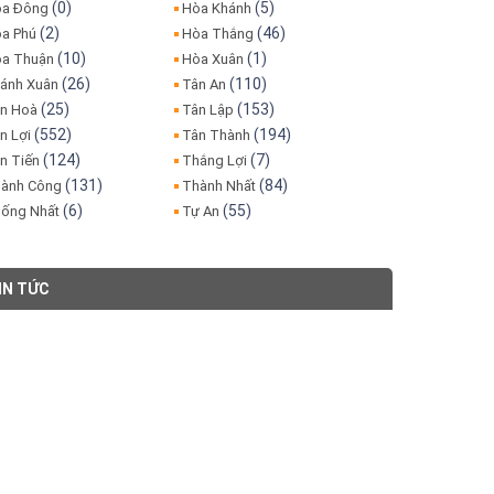
(0)
(5)
a Đông
Hòa Khánh
(2)
(46)
a Phú
Hòa Thắng
(10)
(1)
a Thuận
Hòa Xuân
(26)
(110)
ánh Xuân
Tân An
(25)
(153)
n Hoà
Tân Lập
(552)
(194)
n Lợi
Tân Thành
(124)
(7)
n Tiến
Thắng Lợi
(131)
(84)
ành Công
Thành Nhất
(6)
(55)
ống Nhất
Tự An
IN TỨC