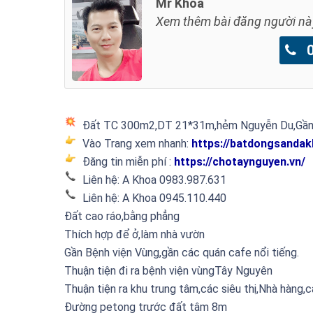
Mr Khoa
Xem thêm bài đăng người nà
09
Đất TC 300m2,DT 21*31m,hẻm Nguyễn Du,Gần
Vào Trang xem nhanh:
https://batdongsandakl
Đăng tin miễn phí :
https://chotaynguyen.vn/
Liên hệ: A Khoa 0983.987.631
Liên hệ: A Khoa 0945.110.440
Đất cao ráo,bằng phẳng
Thích hợp để ở,làm nhà vườn
Gần Bệnh viện Vùng,gần các quán cafe nổi tiếng.
Thuận tiện đi ra bệnh viện vùngTây Nguyên
Thuận tiện ra khu trung tâm,các siêu thị,Nhà hàng
Đường petong trước đất tâm 8m