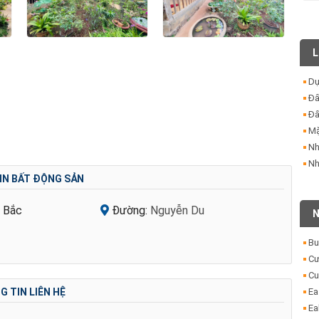
L
Dự
Đấ
Đấ
Mặ
Nh
Nh
IN BẤT ĐỘNG SẢN
 Bắc
Đường:
Nguyễn Du
N
Bu
Cư
Cu
Ea
 TIN LIÊN HỆ
Ea