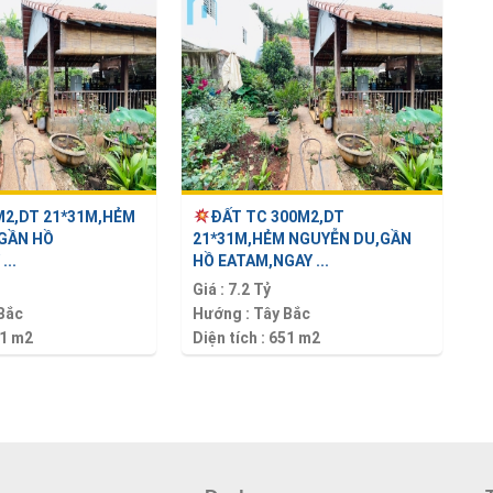
M2,DT 21*31M,HẺM
ĐẤT TC 300M2,DT
GẦN HỒ
21*31M,HẺM NGUYỄN DU,GẦN
...
HỒ EATAM,NGAY ...
Giá :
7.2 Tỷ
Bắc
Hướng :
Tây Bắc
1 m2
Diện tích :
651 m2