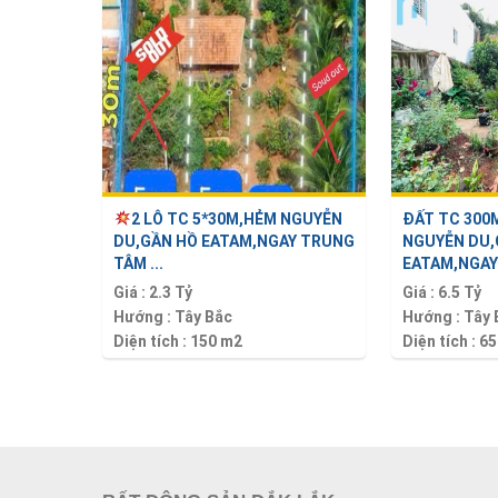
2 LÔ TC 5*30M,HẺM NGUYỄN
ĐẤT TC 300
DU,GẦN HỒ EATAM,NGAY TRUNG
NGUYỄN DU,
TÂM ...
EATAM,NGAY 
Giá :
2.3 Tỷ
Giá :
6.5 Tỷ
Hướng :
Tây Bắc
Hướng :
Tây 
Diện tích :
150 m2
Diện tích :
65