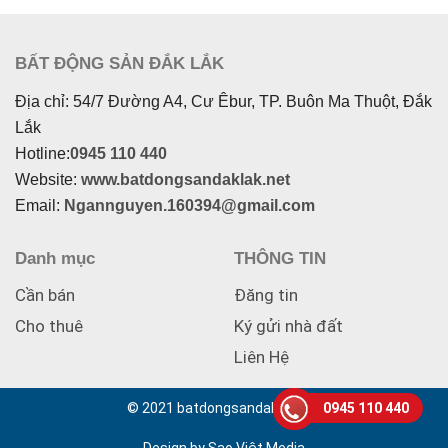
BẤT ĐỘNG SẢN ĐẮK LẮK
Địa chỉ: 54/7 Đường A4, Cư Êbur, TP. Buôn Ma Thuột, Đắk
Lắk
Hotline:
0945 110 440
Website:
www.batdongsandaklak.net
Email:
Ngannguyen.160394@gmail.com
Danh mục
THÔNG TIN
Cần bán
Đăng tin
Cho thuê
Ký gửi nhà đất
Liên Hệ
© 2021 batdongsandaklak.net
0945 110 440
Design by Sao Việt Media