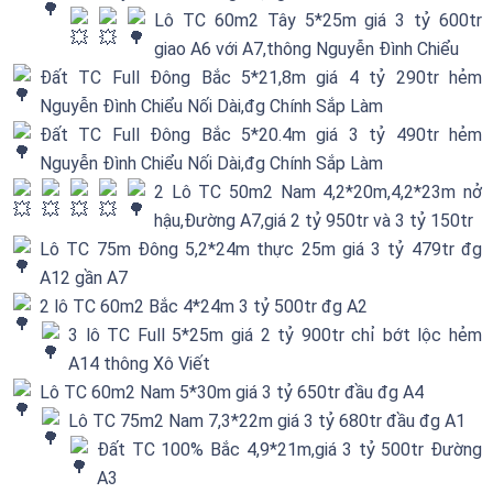
Lô TC 60m2 Tây 5*25m giá 3 tỷ 600tr
giao A6 với A7,thông Nguyễn Đình Chiểu
Đất TC Full Đông Bắc 5*21,8m giá 4 tỷ 290tr hẻm
Nguyễn Đình Chiểu Nối Dài,đg Chính Sắp Làm
Đất TC Full Đông Bắc 5*20.4m giá 3 tỷ 490tr hẻm
Nguyễn Đình Chiểu Nối Dài,đg Chính Sắp Làm
2 Lô TC 50m2 Nam 4,2*20m,4,2*23m nở
hậu,Đường A7,giá 2 tỷ 950tr và 3 tỷ 150tr
Lô TC 75m Đông 5,2*24m thực 25m giá 3 tỷ 479tr đg
A12 gần A7
2 lô TC 60m2 Bắc 4*24m 3 tỷ 500tr đg A2
3 lô TC Full 5*25m giá 2 tỷ 900tr chỉ bớt lộc hẻm
A14 thông Xô Viết
Lô TC 60m2 Nam 5*30m giá 3 tỷ 650tr đầu đg A4
Lô TC 75m2 Nam 7,3*22m giá 3 tỷ 680tr đầu đg A1
Đất TC 100% Bắc 4,9*21m,giá 3 tỷ 500tr Đường
A3