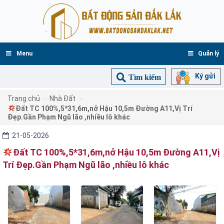
Menu
Quản lý
Ký gửi
Tìm kiếm
>
>
Trang chủ
Nhà Đất
Đất TC 100%,5*31,6m,nở Hậu 10,5m Đường A11,Vị Trí
Đẹp.Gần Phạm Ngũ lão ,nhiều lô khác
21-05-2026
Đất TC 100%,5*31,6m,nở Hậu 10,5m Đường A11,Vị
Trí Đẹp.Gần Phạm Ngũ lão ,nhiều lô khác