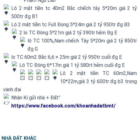
– Phạm Ngũ Lão
Lô 2 mặt tiền tc 40m2 Bắc chếch tây 5*20m giá 2 tỷ
500tr đg B1
Lô 2 mặt tiền tc Full Đong 5*24m giá 2 tỷ 950tr đg B3
2 lo TC Đông 5*21m giá 2 tỷ 390tr hẻm Đg E
lô TC 100%,Nam chếch Tây 5*20m giá 2 tỷ 850tr
đg G
lo TC 60m2 Bắc 6,6 × 25m giá 2 tỷ 950tr cuối đg E
Lô TC Đông 6*17m giá 1 tỷ 580rt hẻm cuối đg E
Lô 2 mặt tiền TC 60m2,Nam
10*22m,giá 3 tỷ 600tr đg b3 trong
vành đai
Nhận Kí gửi nhà + Đất”
https://www.facebook.com/khoanhadatbmt/
NHÀ ĐẤT KHÁC