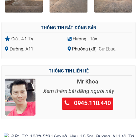
THÔNG TIN BẤT ĐỘNG SẢN
Giá :
4.1 Tỷ
Hướng :
Tây
Đường:
A11
Phường (xã):
Cư Ebua
THÔNG TIN LIÊN HỆ
Mr Khoa
Xem thêm bài đăng người này
0945.110.440
Đất TC 100%,5*31,6m,nở Hậu 10,5m Đường A11,Vị Trí