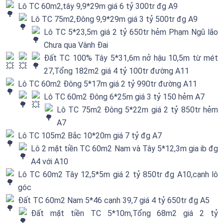
Lô TC 60m2,tây 9,9*29m giá 6 tỷ 300tr đg A9
Lô TC 75m2,Đông 9,9*29m giá 3 tỷ 500tr đg A9
Lô TC 5*23,5m giá 2 tỷ 650tr hẻm Phạm Ngũ lão
Chưa qua Vành Đai
Đất TC 100% Tây 5*31,6m nở hậu 10,5m từ mét
27,Tổng 182m2 giá 4 tỷ 100tr đường A11
Lô TC 60m2 Đông 5*17m giá 2 tỷ 990tr đường A11
Lô TC 60m2 Đông 6*25m giá 3 tỷ 150 hẻm A7
Lô TC 75m2 Đông 5*22m giá 2 tỷ 850tr hẻm
A7
Lô TC 105m2 Bắc 10*20m giá 7 tỷ đg A7
Lô 2 mặt tiền TC 60m2 Nam và Tây 5*12,3m gia ib đg
A4 với A10
Lô TC 60m2 Tây 12,5*5m giá 2 tỷ 850tr đg A10,cạnh lô
góc
Đất TC 60m2 Nam 5*46 cạnh 39,7 giá 4 tỷ 650tr đg A5
Đất mặt tiền TC 5*10m,Tổng 68m2 giá 2 tỷ