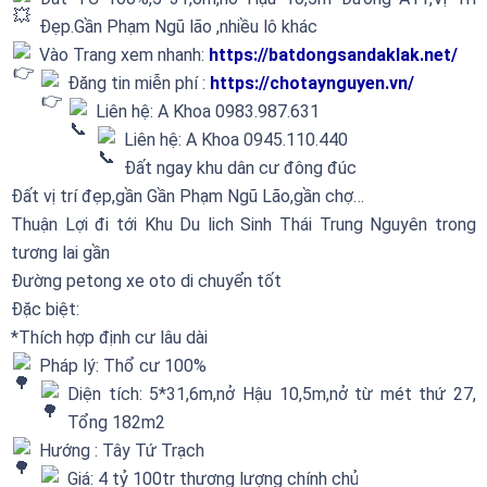
Đẹp.Gần Phạm Ngũ lão ,nhiều lô khác
Vào Trang xem nhanh:
https://batdongsandaklak.net/
Đăng tin miễn phí :
https://chotaynguyen.vn/
Liên hệ: A Khoa 0983.987.631
Liên hệ: A Khoa 0945.110.440
Đất ngay khu dân cư đông đúc
Đất vị trí đẹp,gần Gần Phạm Ngũ Lão,gần chợ…
Thuận Lợi đi tới Khu Du lich Sinh Thái Trung Nguyên trong
tương lai gần
Đường petong xe oto di chuyển tốt
Đặc biệt:
*Thích hợp định cư lâu dài
Pháp lý: Thổ cư 100%
Diện tích: 5*31,6m,nở Hậu 10,5m,nở từ mét thứ 27,
Tổng 182m2
Hướng : Tây Tứ Trạch
Giá: 4 tỷ 100tr thương lượng chính chủ