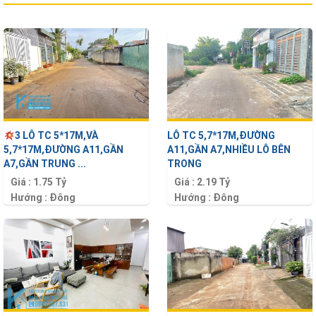
3 LÔ TC 5*17M,VÀ
LÔ TC 5,7*17M,ĐƯỜNG
5,7*17M,ĐƯỜNG A11,GẦN
A11,GẦN A7,NHIỀU LÔ BÊN
A7,GẦN TRUNG ...
TRONG
Giá :
1.75 Tỷ
Giá :
2.19 Tỷ
Hướng :
Đông
Hướng :
Đông
Diện tích :
85 m2
Diện tích :
85 m2