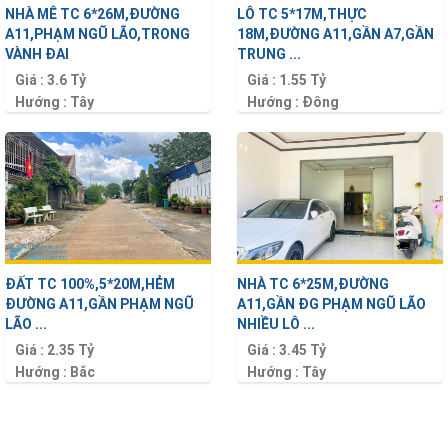
NHÀ MÊ TC 6*26M,ĐƯỜNG
LÔ TC 5*17M,THỰC
A11,PHẠM NGŨ LÃO,TRONG
18M,ĐƯỜNG A11,GẦN A7,GẦN
VÀNH ĐAI
TRUNG ...
Giá :
3.6 Tỷ
Giá :
1.55 Tỷ
Hướng :
Tây
Hướng :
Đông
Diện tích :
156 m2
Diện tích :
90 m2
ĐẤT TC 100%,5*20M,HẺM
NHÀ TC 6*25M,ĐƯỜNG
ĐƯỜNG A11,GẦN PHẠM NGŨ
A11,GẦN ĐG PHẠM NGŨ LÃO
LÃO ...
NHIỀU LÔ ...
Giá :
2.35 Tỷ
Giá :
3.45 Tỷ
Hướng :
Bắc
Hướng :
Tây
Diện tích :
100 m2
Diện tích :
150 m2