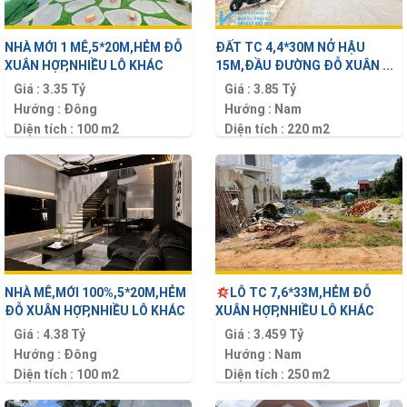
NHÀ MỚI 1 MÊ,5*20M,HẺM ĐỖ
ĐẤT TC 4,4*30M NỞ HẬU
XUÂN HỢP,NHIỀU LÔ KHÁC
15M,ĐẦU ĐƯỜNG ĐỖ XUÂN ...
Giá :
3.35 Tỷ
Giá :
3.85 Tỷ
Hướng :
Đông
Hướng :
Nam
Diện tích :
100 m2
Diện tích :
220 m2
NHÀ MÊ,MỚI 100%,5*20M,HẺM
LÔ TC 7,6*33M,HẺM ĐỖ
ĐỖ XUÂN HỢP,NHIỀU LÔ KHÁC
XUÂN HỢP,NHIỀU LÔ KHÁC
Giá :
4.38 Tỷ
Giá :
3.459 Tỷ
Hướng :
Đông
Hướng :
Nam
Diện tích :
100 m2
Diện tích :
250 m2