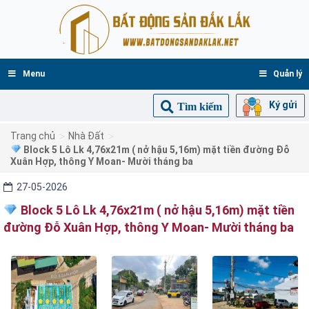
Menu
Quản lý
Ký gửi
Tìm kiếm
>
>
Trang chủ
Nhà Đất
Block 5 Lô Lk 4,76x21m ( nở hậu 5,16m) mặt tiền đường Đỗ
Xuân Hợp, thông Y Moan- Mười tháng ba
27-05-2026
Block 5 Lô Lk 4,76x21m ( nở hậu 5,16m) mặt tiền
đường Đỗ Xuân Hợp, thông Y Moan- Mười tháng ba