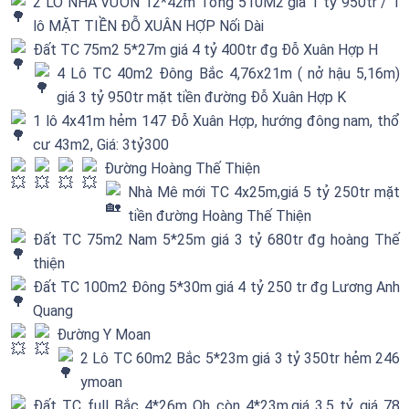
2 LÔ NHÀ VƯỜN 12*42m Tổng 510M2 gia 1 tỷ 950tr / 1
lô MẶT TIỀN ĐỖ XUÂN HỢP Nối Dài
Đất TC 75m2 5*27m giá 4 tỷ 400tr đg Đỗ Xuân Hợp H
4 Lô TC 40m2 Đông Bắc 4,76x21m ( nở hậu 5,16m)
giá 3 tỷ 950tr mặt tiền đường Đỗ Xuân Hợp K
1 lô 4x41m hẻm 147 Đỗ Xuân Hợp, hướng đông nam, thổ
cư 43m2, Giá: 3tỷ300
Đường Hoàng Thế Thiện
Nhà Mê mới TC 4x25m,giá 5 tỷ 250tr mặt
tiền đường Hoàng Thế Thiện
Đất TC 75m2 Nam 5*25m giá 3 tỷ 680tr đg hoàng Thế
thiện
Đất TC 100m2 Đông 5*30m giá 4 tỷ 250 tr đg Lương Anh
Quang
Đường Y Moan
2 Lô TC 60m2 Bắc 5*23m giá 3 tỷ 350tr hẻm 246
ymoan
Đất TC full Bắc 4*26m Qh còn 4*23m,giá 3,5 tỷ giá 78