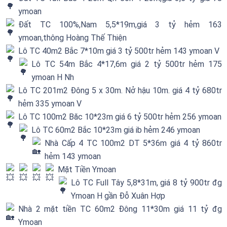
ymoan
Đất TC 100%,Nam 5,5*19m,giá 3 tỷ hẻm 163
ymoan,thông Hoàng Thế Thiện
Lô TC 40m2 Bắc 7*10m giá 3 tỷ 500tr hẻm 143 ymoan V
Lô TC 54m Bắc 4*17,6m giá 2 tỷ 500tr hẻm 175
ymoan H Nh
Lô TC 201m2 Đông 5 x 30m. Nở hậu 10m. giá 4 tỷ 680tr
hẻm 335 ymoan V
Lô TC 100m2 Băc 10*23m giá 6 tỷ 500tr hẻm 256 ymoan
Lô TC 60m2 Bắc 10*23m giá ib hẻm 246 ymoan
Nhà Cấp 4 TC 100m2 DT 5*36m giá 4 tỷ 860tr
hẻm 143 ymoan
Mặt Tiền Ymoan
Lô TC Full Tây 5,8*31m, giá 8 tỷ 900tr đg
Ymoan H gần Đỗ Xuân Hợp
Nhà 2 mặt tiền TC 60m2 Đông 11*30m giá 11 tỷ đg
Ymoan