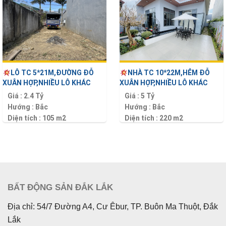
LÔ TC 5*21M,ĐƯỜNG ĐỖ
NHÀ TC 10*22M,HẺM ĐỖ
XUÂN HỢP,NHIỀU LÔ KHÁC
XUÂN HỢP,NHIỀU LÔ KHÁC
Giá :
2.4 Tỷ
Giá :
5 Tỷ
Hướng :
Bắc
Hướng :
Bắc
Diện tích :
105 m2
Diện tích :
220 m2
BẤT ĐỘNG SẢN ĐẮK LẮK
Địa chỉ: 54/7 Đường A4, Cư Êbur, TP. Buôn Ma Thuột, Đắk
Lắk